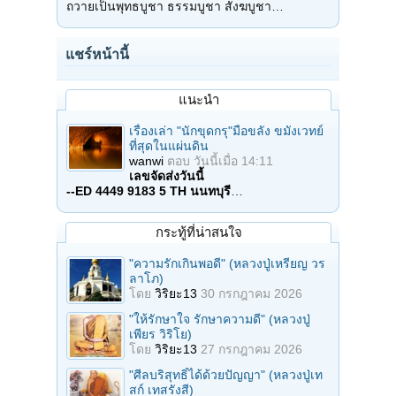
ถวายเป็นพุทธบูชา ธรรมบูชา สังฆบูชา…
แชร์หน้านี้
แนะนำ
เรื่องเล่า "นักขุดกรุ"มือขลัง ขมังเวทย์
ที่สุดในแผ่นดิน
wanwi
ตอบ
วันนี้เมื่อ 14:11
เลขจัดส่งวันนี้
--ED 4449 9183 5 TH นนทบุรี
…
กระทู้ที่น่าสนใจ
"ความรักเกินพอดี" (หลวงปู่เหรียญ วร
ลาโภ)
โดย
วิริยะ13
30 กรกฎาคม 2026
"ให้รักษาใจ รักษาความดี" (หลวงปู่
เพียร วิริโย)
โดย
วิริยะ13
27 กรกฎาคม 2026
"ศีลบริสุทธิ์ได้ด้วยปัญญา" (หลวงปู่เท
สก์ เทสรังสี)