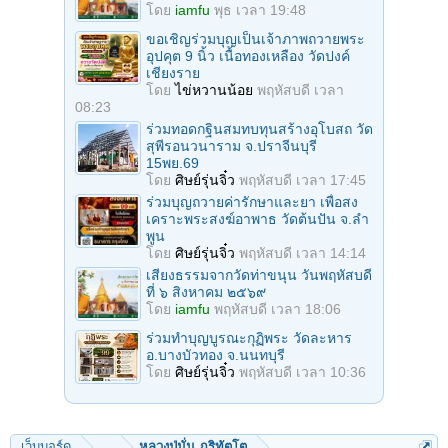
โดย
iamfu
พุธ เวลา 19:48
ขอเชิญร่วมบุญเป็นเจ้าภาพถวายพระ
อุปคุต 9 นิ้ว เนื้อทองเหลือง วัดปงค์
เชียงราย
โดย
ไข่หวานน้อย
พฤหัสบดี เวลา
08:23
ร่วมทอดกฐินสมทบทุนสร้างอุโบสถ วัด
สุพีรอนวนาราม จ.ปราจีนบุรี
15พย.69
โดย
ศิษย์รุ่นจิ๋ว
พฤหัสบดี เวลา 17:45
ร่วมบุญถวายค่ารักษาและยา เพื่อสง
เคราะพระสงฆ์อาพาธ วัดต้นปัน จ.ลํา
พูน
โดย
ศิษย์รุ่นจิ๋ว
พฤหัสบดี เวลา 14:14
เสียงธรรมจากวัดท่าขนุน วันพฤหัสบดี
ที่ ๖ สิงหาคม ๒๕๖๙
โดย
iamfu
พฤหัสบดี เวลา 18:06
ร่วมทําบุญบูรณะกุฏิพระ วัดละหาร
อ.บางบัวทอง จ.นนทบุรี
โดย
ศิษย์รุ่นจิ๋ว
พฤหัสบดี เวลา 10:36
เว็บบอร์ด
...
หลวงปู่มั่น ภูริทัตโต