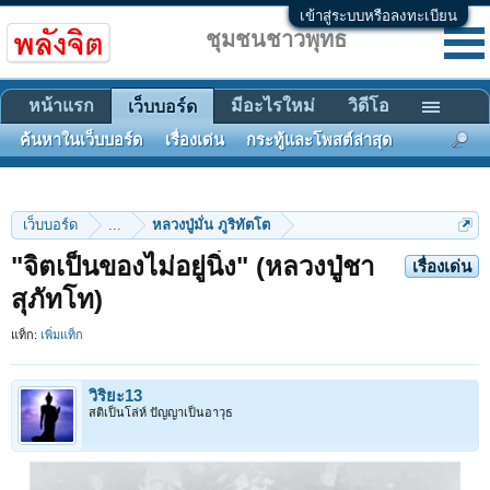
เข้าสู่ระบบหรือลงทะเบียน
ชุมชนชาวพุทธ
หน้าแรก
มีอะไรใหม่
วิดีโอ
เว็บบอร์ด
ค้นหาในเว็บบอร์ด
เรื่องเด่น
กระทู้และโพสต์ล่าสุด
เว็บบอร์ด
...
หลวงปู่มั่น ภูริทัตโต
"จิตเป็นของไม่อยู่นิ่ง" (หลวงปู่ชา
เรื่องเด่น
สุภัทโท)
แท็ก:
เพิ่มแท็ก
วิริยะ13
สติเป็นโล่ห์ ปัญญาเป็นอาวุธ