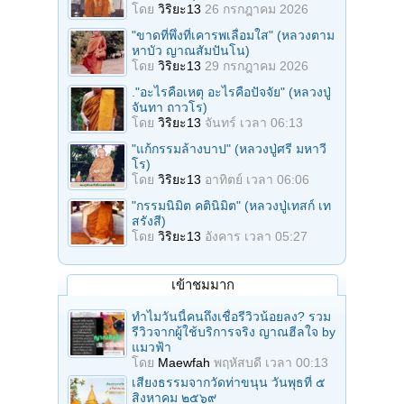
โดย
วิริยะ13
26 กรกฎาคม 2026
"ขาดที่พึ่งที่เคารพเลื่อมใส" (หลวงตาม
หาบัว ญาณสัมปันโน)
โดย
วิริยะ13
29 กรกฎาคม 2026
."อะไรคือเหตุ อะไรคือปัจจัย" (หลวงปู่
จันทา ถาวโร)
โดย
วิริยะ13
จันทร์ เวลา 06:13
"แก้กรรมล้างบาป" (หลวงปู่ศรี มหาวี
โร)
โดย
วิริยะ13
อาทิตย์ เวลา 06:06
"กรรมนิมิต คตินิมิต" (หลวงปู่เทสก์ เท
สรังสี)
โดย
วิริยะ13
อังคาร เวลา 05:27
เข้าชมมาก
ทำไมวันนี้คนถึงเชื่อรีวิวน้อยลง? รวม
รีวิวจากผู้ใช้บริการจริง ญาณฮีลใจ by
แมวฟ้า
โดย
Maewfah
พฤหัสบดี เวลา 00:13
เสียงธรรมจากวัดท่าขนุน วันพุธที่ ๕
สิงหาคม ๒๕๖๙