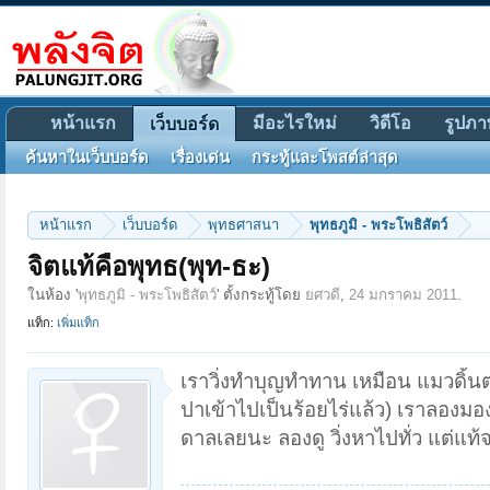
หน้าแรก
มีอะไรใหม่
วิดีโอ
รูปภา
เว็บบอร์ด
ค้นหาในเว็บบอร์ด
เรื่องเด่น
กระทู้และโพสต์ล่าสุด
หน้าแรก
เว็บบอร์ด
พุทธศาสนา
พุทธภูมิ - พระโพธิสัตว์
จิตแท้คือพุทธ(พุท-ธะ)
ในห้อง '
พุทธภูมิ - พระโพธิสัตว์
' ตั้งกระทู้โดย
ยศวดี
,
24 มกราคม 2011
.
แท็ก:
เพิ่มแท็ก
เราวิ่งทำบุญทำทาน เหมือน แมวดิ้นต
ปาเข้าไปเป็นร้อยไร่แล้ว) เราลองม
ดาลเลยนะ ลองดู วิ่งหาไปทั่ว แต่แท้