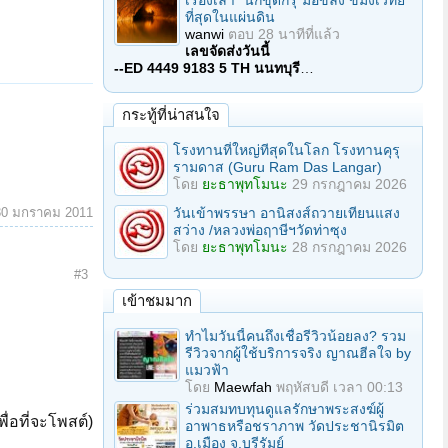
เรื่องเล่า "นักขุดกรุ"มือขลัง ขมังเวทย์
ที่สุดในแผ่นดิน
wanwi
ตอบ
28 นาทีที่แล้ว
เลขจัดส่งวันนี้
--ED 4449 9183 5 TH นนทบุรี
…
กระทู้ที่น่าสนใจ
โรงทานที่ใหญ่ทีสุดในโลก โรงทานคุรุ
รามดาส (Guru Ram Das Langar)
โดย
ยะธาพุทโมนะ
29 กรกฎาคม 2026
30 มกราคม 2011
วันเข้าพรรษา อานิสงส์ถวายเทียนแสง
สว่าง /หลวงพ่อฤาษีฯวัดท่าซุง
โดย
ยะธาพุทโมนะ
28 กรกฎาคม 2026
#3
เข้าชมมาก
ทำไมวันนี้คนถึงเชื่อรีวิวน้อยลง? รวม
รีวิวจากผู้ใช้บริการจริง ญาณฮีลใจ by
แมวฟ้า
โดย
Maewfah
พฤหัสบดี เวลา 00:13
ร่วมสมทบทุนดูแลรักษาพระสงฆ์ผู้
ื่อที่จะโพสต์)
อาพาธหรือชราภาพ วัดประชานิรมิต
อ.เมือง จ.บุรีรัมย์