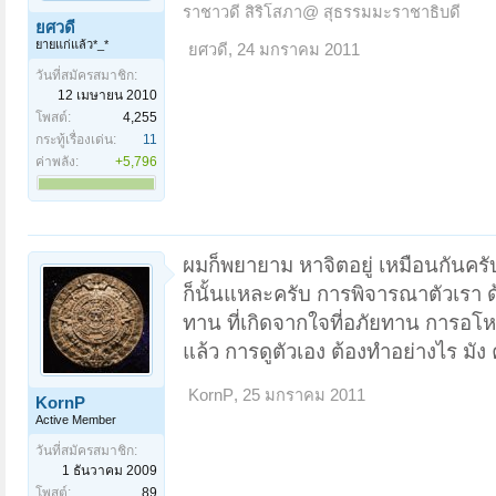
ราชาวดี สิริโสภา@ สุธรรมมะราชาธิบดี
ยศวดี
ยายแก่แล้ว*_*
ยศวดี
,
24 มกราคม 2011
วันที่สมัครสมาชิก:
12 เมษายน 2010
โพสต์:
4,255
กระทู้เรื่องเด่น:
11
ค่าพลัง:
+5,796
ผมก็พยายาม หาจิตอยู่ เหมือนกันครับ แ
ก็นั้นแหละครับ การพิจารณาตัวเรา 
ทาน ที่เกิดจากใจที่อภัยทาน การอโห
แล้ว การดูตัวเอง ต้องทำอย่างไร มัง 
KornP
,
25 มกราคม 2011
KornP
Active Member
วันที่สมัครสมาชิก:
1 ธันวาคม 2009
โพสต์:
89