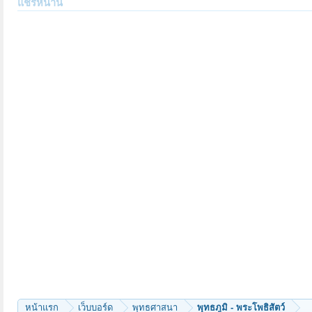
แชร์หน้านี้
หน้าแรก
เว็บบอร์ด
พุทธศาสนา
พุทธภูมิ - พระโพธิสัตว์