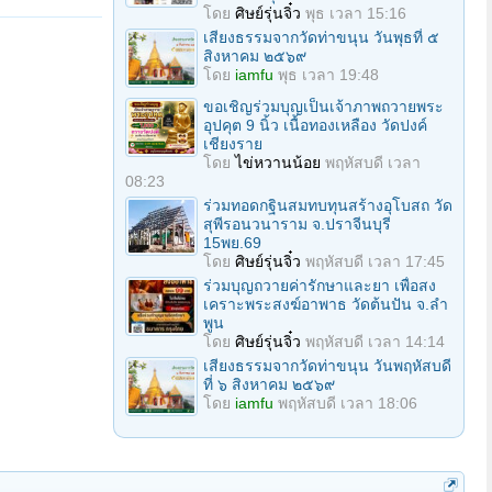
โดย
ศิษย์รุ่นจิ๋ว
พุธ เวลา 15:16
เสียงธรรมจากวัดท่าขนุน วันพุธที่ ๕
สิงหาคม ๒๕๖๙
โดย
iamfu
พุธ เวลา 19:48
ขอเชิญร่วมบุญเป็นเจ้าภาพถวายพระ
อุปคุต 9 นิ้ว เนื้อทองเหลือง วัดปงค์
เชียงราย
โดย
ไข่หวานน้อย
พฤหัสบดี เวลา
08:23
ร่วมทอดกฐินสมทบทุนสร้างอุโบสถ วัด
สุพีรอนวนาราม จ.ปราจีนบุรี
15พย.69
โดย
ศิษย์รุ่นจิ๋ว
พฤหัสบดี เวลา 17:45
ร่วมบุญถวายค่ารักษาและยา เพื่อสง
เคราะพระสงฆ์อาพาธ วัดต้นปัน จ.ลํา
พูน
โดย
ศิษย์รุ่นจิ๋ว
พฤหัสบดี เวลา 14:14
เสียงธรรมจากวัดท่าขนุน วันพฤหัสบดี
ที่ ๖ สิงหาคม ๒๕๖๙
โดย
iamfu
พฤหัสบดี เวลา 18:06