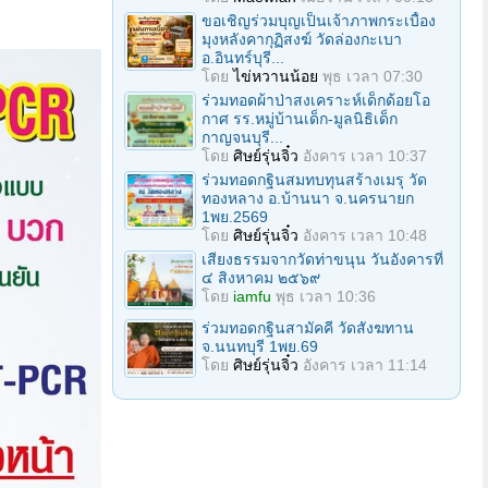
ขอเชิญร่วมบุญเป็นเจ้าภาพกระเบื้อง
มุงหลังคากุฏิสงฆ์ วัดล่องกะเบา
อ.อินทร์บุรี...
โดย
ไข่หวานน้อย
พุธ เวลา 07:30
ร่วมทอดผ้าป่าสงเคราะห์เด็กด้อยโอ
กาศ รร.หมู่บ้านเด็ก-มูลนิธิเด็ก
กาญจนบุรี...
โดย
ศิษย์รุ่นจิ๋ว
อังคาร เวลา 10:37
ร่วมทอดกฐินสมทบทุนสร้างเมรุ วัด
ทองหลาง อ.บ้านนา จ.นครนายก
1พย.2569
โดย
ศิษย์รุ่นจิ๋ว
อังคาร เวลา 10:48
เสียงธรรมจากวัดท่าขนุน วันอังคารที่
๔ สิงหาคม ๒๕๖๙
โดย
iamfu
พุธ เวลา 10:36
ร่วมทอดกฐินสามัคคี วัดสังฆทาน
จ.นนทบุรี 1พย.69
โดย
ศิษย์รุ่นจิ๋ว
อังคาร เวลา 11:14