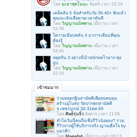
โดย
ยะธาพุทโมนะ
จันทร์ เวลา 23:19
เคล็ดลับ 5 ข้อสำหรับวัย 35-40+ ฟังแล้ว
คุณจะเลิกเสียดายเวลาทันที
โดย
วิญญาณนิพพาน
เมื่อวาน เวลา
03:39
ไตวายเฉียบพลัน 4 อาการเตือนที่คุณ
ต้องรู้
โดย
วิญญาณนิพพาน
เมื่อวาน เวลา
03:45
หยุดกิน 3 อย่างนี้น้ำหนักลดไวมาก พุง
ยุบ
โดย
วิญญาณนิพพาน
เมื่อวาน เวลา
22:16
เข้าชมมาก
ร่วมทอดกฐินสามัคคีเพื่อสมทบทุน
สร้างอุโบสถ วัดปากตกสามัคคี
จ.เพชรบูรณ์ 30-31ตค.69
โดย
ศิษย์รุ่นจิ๋ว
อังคาร เวลา 11:05
ทำไมวันนี้คนถึงเชื่อรีวิวน้อยลง? รวม
รีวิวจากผู้ใช้บริการจริง ญาณฮีลใจ by
แมวฟ้า
โดย
Maewfah
เมื่อวาน เวลา 00:13