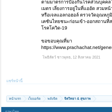
ตามมาตรการป้องกันโรคส่วนบุคคลโดย
เมตร เลี่ยงการอยู่ในที่แออัด สวมห
หรือเจลแอลกอฮอล์ ตรวจวัดอุณหภูม
เคชันไทยชนะก่อนเข้า-ออกสถานที่ส
โรคโควิด-19
ขอขอบคุณที่มา
https://www.prachachat.net/gen
โพธิสัตว์ ชาวพุทธ
,
12 สิงหาคม 2021
แชร์หน้านี้
หน้าแรก
เว็บบอร์ด
พลังจิต
จิตวิทยา & สุขภาพ
ภาษาไทย