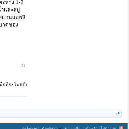
ยะห่าง 1-2
้ำและสบู่
ะสแกนแอพลิ
ระบาดของ
#1
ื่อที่จะโพสต์)
ลงโฆษณา
ติดต่อเรา
ช่วยเหลือ
หน้าหลัก
ไปข้างบน