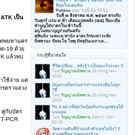
เรื่องเล่า "นักขุดกรุ"มือขลัง ขมังเวทย์
ที่สุดในแผ่นดิน
Pattana
ตอบ
วันนี้เมื่อ 09:51
วันที่ ๗ สิงหาคม พ.ศ. ๒๕๖๙ ตรงกับ
 ATK เป็น
วันศุกร์ แรม ๙ ค่ำ เดือนแปดหลัง (๘๘) ปีมะเมีย
ทำบุญใส่บาตรในเช้าวันนี้
อนุโมทนาบุญร่วมกันครับ
สุทินนัง วะตะเม ทานัง อาสะวักขะยาวะหัง
ุงเทพมหานคร
นิพพานะ ปัจจะโย โหตุ ปัจจุบันเนกาเล…
ด-19 ด้วย
กระทู้ที่น่าสนใจ
TK แล้วพบ
ชีวิตเปลี่ยน…หลังรู้ว่าเป็นมะเร็งระยะ 3
โดย
วิญญาณนิพพาน
26 กรกฎาคม
2026
ใช้จ่าย แต่
ปัญหาเหงือกร่นจากการแปรงฟันไม่ถูก
ารตรวจล่วง
วิธี
โดย
วิญญาณนิพพาน
26 กรกฎาคม
2026
กิน 3 อย่างนี้ทุกวันป้องกันกระดูกพรุนได้
คู่กับบัตร
แน่นอน
โดย
วิญญาณนิพพาน
อังคาร เวลา
 RT-PCR
03:45
วัดความดันที่บ้านแล้วตัวเลขไม่นิ่ง? 5
สาเหตุที่หลายคนมองข้าม