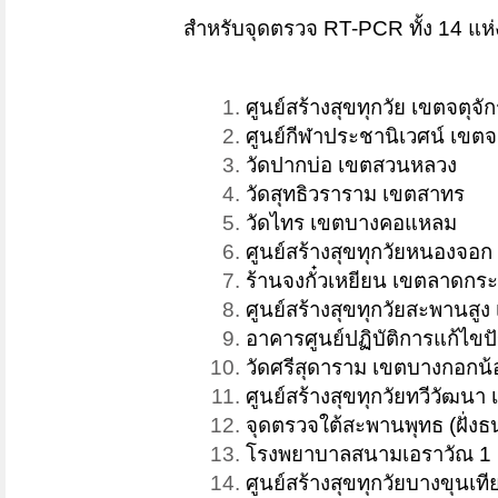
สำหรับจุดตรวจ RT-PCR ทั้ง 14 แห่ง
ศูนย์สร้างสุขทุกวัย เขตจตุจั
ศูนย์กีฬาประชานิเวศน์ เขตจ
วัดปากบ่อ เขตสวนหลวง
วัดสุทธิวราราม เขตสาทร
วัดไทร เขตบางคอแหลม
ศูนย์สร้างสุขทุกวัยหนองจ
ร้านจงกั๋วเหยียน เขตลาดกระ
ศูนย์สร้างสุขทุกวัยสะพานสู
อาคารศูนย์ปฏิบัติการแก้ไ
วัดศรีสุดาราม เขตบางกอกน้
ศูนย์สร้างสุขทุกวัยทวีวัฒนา
จุดตรวจใต้สะพานพุทธ (ฝั่ง
โรงพยาบาลสนามเอราวัณ 1
ศูนย์สร้างสุขทุกวัยบางขุนเท