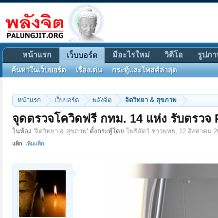
หน้าแรก
มีอะไรใหม่
วิดีโอ
รูปภา
เว็บบอร์ด
ค้นหาในเว็บบอร์ด
เรื่องเด่น
กระทู้และโพสต์ล่าสุด
หน้าแรก
เว็บบอร์ด
พลังจิต
จิตวิทยา & สุขภาพ
จุดตรวจโควิดฟรี กทม. 14 แห่ง รับตรวจ 
ในห้อง '
จิตวิทยา & สุขภาพ
' ตั้งกระทู้โดย
โพธิสัตว์ ชาวพุทธ
,
12 สิงหาคม 2
แท็ก:
เพิ่มแท็ก