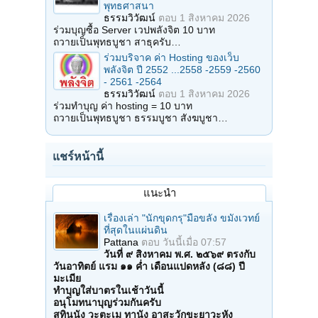
พุทธศาสนา
ธรรมวิวัฒน์
ตอบ
1 สิงหาคม 2026
ร่วมบุญซื้อ Server เวปพลังจิต 10 บาท
ถวายเป็นพุทธบูชา สาธุครับ…
ร่วมบริจาค ค่า Hosting ของเว็บ
พลังจิต ปี 2552 ...2558 -2559 -2560
- 2561 -2564
ธรรมวิวัฒน์
ตอบ
1 สิงหาคม 2026
ร่วมทำบุญ ค่า hosting = 10 บาท
ถวายเป็นพุทธบูชา ธรรมบูชา สังฆบูชา…
แชร์หน้านี้
แนะนำ
เรื่องเล่า "นักขุดกรุ"มือขลัง ขมังเวทย์
ที่สุดในแผ่นดิน
Pattana
ตอบ
วันนี้เมื่อ 07:57
วันที่ ๙ สิงหาคม พ.ศ. ๒๕๖๙ ตรงกับ
วันอาทิตย์ แรม ๑๑ ค่ำ เดือนแปดหลัง (๘๘) ปี
มะเมีย
ทำบุญใส่บาตรในเช้าวันนี้
อนุโมทนาบุญร่วมกันครับ
สุทินนัง วะตะเม ทานัง อาสะวักขะยาวะหัง