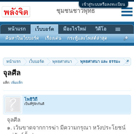
เข้าสู่ระบบหรือลงทะเบียน
ชุมชนชาวพุทธ
หน้าแรก
มีอะไรใหม่
วิดีโอ
เว็บบอร์ด
ค้นหาในเว็บบอร์ด
เรื่องเด่น
กระทู้และโพสต์ล่าสุด
หน้าแรก
เว็บบอร์ด
พุทธศาสนา
พุทธศาสนา และ ธรรมะ
จุลศีล
แท็ก:
เพิ่มแท็ก
โพธิวิถี
เป็นที่รู้จักกันดี
จุลศีล
๑. เว้นขาดจากการฆ่า มีความกรุณา หวังประโยชน์