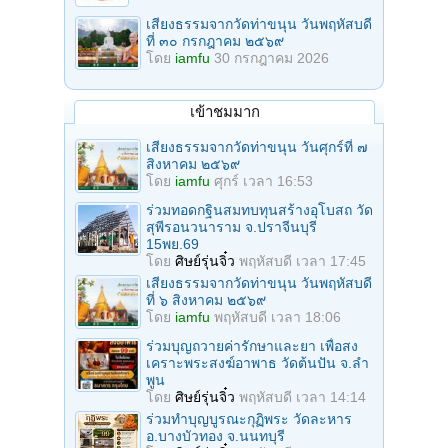
เสียงธรรมจากวัดท่าขนุน วันพฤหัสบดี
ที่ ๓๐ กรกฎาคม ๒๕๖๙
โดย
iamfu
30 กรกฎาคม 2026
เข้าชมมาก
เสียงธรรมจากวัดท่าขนุน วันศุกร์ที่ ๗
สิงหาคม ๒๕๖๙
โดย
iamfu
ศุกร์ เวลา 16:53
ร่วมทอดกฐินสมทบทุนสร้างอุโบสถ วัด
สุพีรอนวนาราม จ.ปราจีนบุรี
15พย.69
โดย
ศิษย์รุ่นจิ๋ว
พฤหัสบดี เวลา 17:45
เสียงธรรมจากวัดท่าขนุน วันพฤหัสบดี
ที่ ๖ สิงหาคม ๒๕๖๙
โดย
iamfu
พฤหัสบดี เวลา 18:06
ร่วมบุญถวายค่ารักษาและยา เพื่อสง
เคราะพระสงฆ์อาพาธ วัดต้นปัน จ.ลํา
พูน
โดย
ศิษย์รุ่นจิ๋ว
พฤหัสบดี เวลา 14:14
ร่วมทําบุญบูรณะกุฏิพระ วัดละหาร
อ.บางบัวทอง จ.นนทบุรี