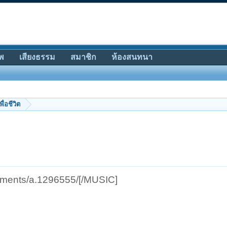
พ
เสียงธรรม
สมาชิก
ห้องสนทนา
พื่อชีวิต
achments/a.1296555/[/MUSIC]