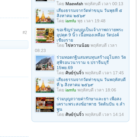
โดย
Maewfah
พฤหัสบดี เวลา 00:13
เสียงธรรมจากวัดท่าขนุน วันพุธที่ ๕
สิงหาคม ๒๕๖๙
โดย
iamfu
พุธ เวลา 19:48
ขอเชิญร่วมบุญเป็นเจ้าภาพถวายพระ
#2
อุปคุต 9 นิ้ว เนื้อทองเหลือง วัดปงค์
เชียงราย
โดย
ไข่หวานน้อย
พฤหัสบดี เวลา
08:23
ร่วมทอดกฐินสมทบทุนสร้างอุโบสถ วัด
สุพีรอนวนาราม จ.ปราจีนบุรี
15พย.69
โดย
ศิษย์รุ่นจิ๋ว
พฤหัสบดี เวลา 17:45
เสียงธรรมจากวัดท่าขนุน วันพฤหัสบดี
ที่ ๖ สิงหาคม ๒๕๖๙
โดย
iamfu
พฤหัสบดี เวลา 18:06
ร่วมบุญถวายค่ารักษาและยา เพื่อสง
เคราะพระสงฆ์อาพาธ วัดต้นปัน จ.ลํา
พูน
โดย
ศิษย์รุ่นจิ๋ว
พฤหัสบดี เวลา 14:14