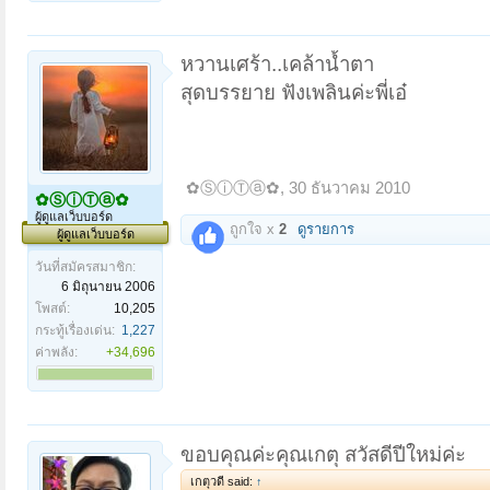
หวานเศร้า..เคล้าน้ำตา
สุดบรรยาย ฟังเพลินค่ะพี่เอ๋
✿ⓈⓘⓉⓐ✿
,
30 ธันวาคม 2010
✿ⓈⓘⓉⓐ✿
ผู้ดูแลเว็บบอร์ด
ถูกใจ x
2
ดูรายการ
ผู้ดูแลเว็บบอร์ด
วันที่สมัครสมาชิก:
6 มิถุนายน 2006
โพสต์:
10,205
กระทู้เรื่องเด่น:
1,227
ค่าพลัง:
+34,696
ขอบคุณค่ะคุณเกตุ สวัสดีปีใหม่ค่ะ
เกตุวดี said:
↑