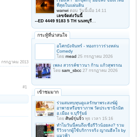
เรื่องเล่า "นักขุดกรุ"มือขลัง ขมังเวทย์
ที่สุดในแผ่นดิน
wanwi
ตอบ
วันนี้เมื่อ 14:11
เลขจัดส่งวันนี้
--ED 4449 9183 5 TH นนทบุรี
…
กระทู้ที่น่าสนใจ
อโศกบังจันทร์ - ทองกวาวร่วงหล่น
Comedy
โดย
mead
25 กรกฎาคม 2026
4 กรกฎาคม 2013
เพลง สวรรค์ชาวนา ก้าน แก้วสุพรรณ
โดย
sam_sbcc
27 กรกฎาคม 2026
#1
เข้าชมมาก
ร่วมสมทบทุนดูแลรักษาพระสงฆ์ผู้
อาพาธหรือชราภาพ วัดประชานิรมิต
อ.เมือง จ.บุรีรัมย์
โดย
ศิษย์รุ่นจิ๋ว
พุธ เวลา 15:16
ทำไมวันนี้คนถึงเชื่อรีวิวน้อยลง? รวม
รีวิวจากผู้ใช้บริการจริง ญาณฮีลใจ by
แมวฟ้า