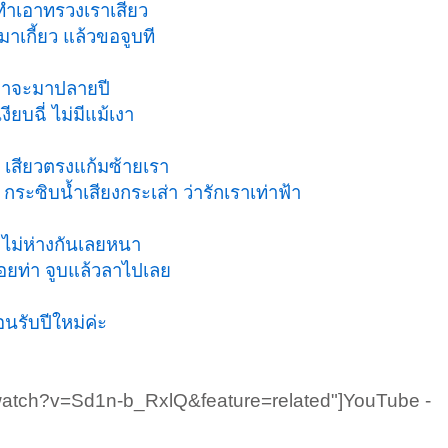
 ทำเอาทรวงเราเสียว
มาเกี้ยว แล้วขอจูบที
เขาจะมาปลายปี
ียบฉี่ ไม่มีแม้เงา
 เสียวตรงแก้มซ้ายเรา
ะซิบน้ำเสียงกระเส่า ว่ารักเราเท่าฟ้า
 ไม่ห่างกันเลยหนา
ยท่า จูบแล้วลาไปเลย
นรับปีใหม่ค่ะ
watch?v=Sd1n-b_RxlQ&feature=related"]YouTube -