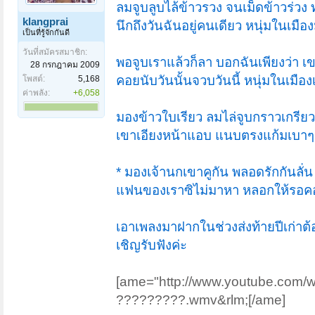
ลมจูบลูบไล้ข้าวรวง จนเม็ดข้าวร่วง
klangprai
นึกถึงวันฉันอยู่คนเดียว หนุ่มในเมือง
เป็นที่รู้จักกันดี
วันที่สมัครสมาชิก:
พอจูบเราแล้วก็ลา บอกฉันเพียงว่า 
28 กรกฎาคม 2009
คอยนับวันนั้นจวบวันนี้ หนุ่มในเมืองเง
โพสต์:
5,168
ค่าพลัง:
+6,058
มองข้าวใบเรียว ลมไล่จูบกราวเกรียว
เขาเอียงหน้าแอบ แนบตรงแก้มเบาๆ กร
* มองเจ้านกเขาคูกัน พลอดรักกันลั่น
แฟนของเราซิไม่มาหา หลอกให้รอคอ
เอาเพลงมาฝากในช่วงส่งท้ายปีเก่าต้อ
เชิญรับฟังค่ะ
[ame="http://www.youtube.com/
‪?????????.wmv‬&rlm;[/ame]