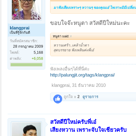
มาฟังเสียงเพราะๆ หวานๆ ของคุณเอ๋ ไพเราะมิมีเปลี่ยน
ขอบใจจ๊ะหนูตา สวัสดีปีใหม่นะคะ
klangprai
เป็นที่รู้จักกันดี
หนูตา said:
↑
วันที่สมัครสมาชิก:
หวานเศร้า..เคล้าน้ำตา
28 กรกฎาคม 2009
สุดบรรยาย ฟังเพลินค่ะพี่เอ๋
โพสต์:
5,168
ค่าพลัง:
+6,058
ฟังเพลงอื่นๆได้ที่นี่ค่ะ
http://palungjit.org/tags/klangprai/
klangprai
,
31 ธันวาคม 2010
ถูกใจ x
2
ดูรายการ
สวัสดีปีใหม่ครับพี่เอ๋
เสียงหวาน เพราะจับใจเชียวครับ