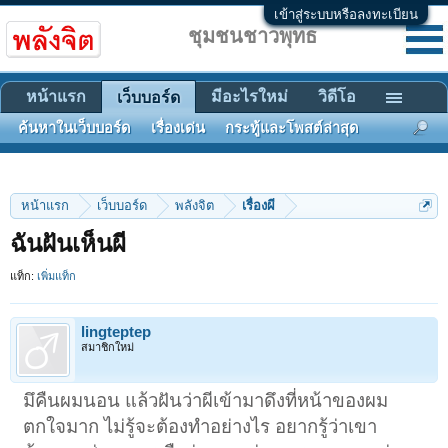
เข้าสู่ระบบหรือลงทะเบียน
ชุมชนชาวพุทธ
หน้าแรก
มีอะไรใหม่
วิดีโอ
เว็บบอร์ด
ค้นหาในเว็บบอร์ด
เรื่องเด่น
กระทู้และโพสต์ล่าสุด
หน้าแรก
เว็บบอร์ด
พลังจิต
เรื่องผี
ฉันฝันเห็นผี
แท็ก:
เพิ่มแท็ก
lingteptep
สมาชิกใหม่
มึคืนผมนอน แล้วฝันว่าผีเข้ามาดึงที่หน้าของผม
ตกใจมาก ไม่รู้จะต้องทำอย่างไร อยากรู้ว่าเขา