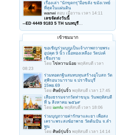
เรื่องเล่า "นักขุดกรุ"มือขลัง ขมังเวทย์
ที่สุดในแผ่นดิน
wanwi
ตอบ
เมื่อวาน เวลา 14:11
เลขจัดส่งวันนี้
--ED 4449 9183 5 TH นนทบุรี
…
เข้าชมมาก
ขอเชิญร่วมบุญเป็นเจ้าภาพถวายพระ
อุปคุต 9 นิ้ว เนื้อทองเหลือง วัดปงค์
เชียงราย
โดย
ไข่หวานน้อย
พฤหัสบดี เวลา
08:23
ร่วมทอดกฐินสมทบทุนสร้างอุโบสถ วัด
สุพีรอนวนาราม จ.ปราจีนบุรี
15พย.69
โดย
ศิษย์รุ่นจิ๋ว
พฤหัสบดี เวลา 17:45
เสียงธรรมจากวัดท่าขนุน วันพฤหัสบดี
ที่ ๖ สิงหาคม ๒๕๖๙
โดย
iamfu
พฤหัสบดี เวลา 18:06
ร่วมบุญถวายค่ารักษาและยา เพื่อสง
เคราะพระสงฆ์อาพาธ วัดต้นปัน จ.ลํา
พูน
โดย
ศิษย์รุ่นจิ๋ว
พฤหัสบดี เวลา 14:14