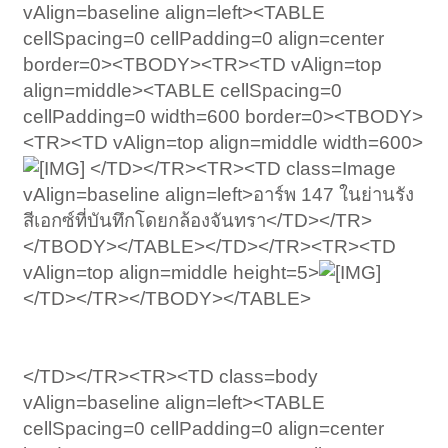
vAlign=baseline align=left><TABLE
cellSpacing=0 cellPadding=0 align=center
border=0><TBODY><TR><TD vAlign=top
align=middle><TABLE cellSpacing=0
cellPadding=0 width=600 border=0><TBODY>
<TR><TD vAlign=top align=middle width=600>
</TD></TR><TR><TD class=Image
vAlign=baseline align=left>อาร์พ 147 ในย่านรัง
สีเอกซ์ที่บันทึกโดยกล้องจันทรา</TD></TR>
</TBODY></TABLE></TD></TR><TR><TD
vAlign=top align=middle height=5>
</TD></TR></TBODY></TABLE>
</TD></TR><TR><TD class=body
vAlign=baseline align=left><TABLE
cellSpacing=0 cellPadding=0 align=center