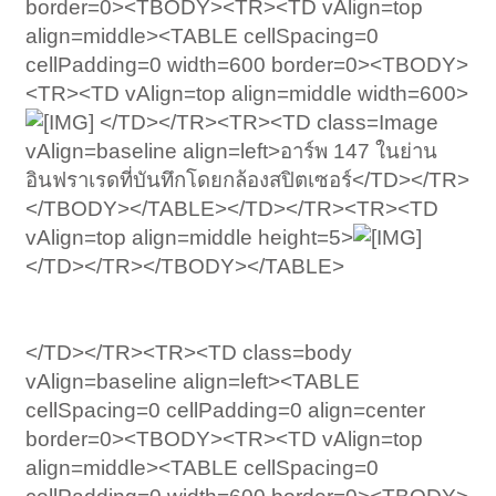
border=0><TBODY><TR><TD vAlign=top
align=middle><TABLE cellSpacing=0
cellPadding=0 width=600 border=0><TBODY>
<TR><TD vAlign=top align=middle width=600>
</TD></TR><TR><TD class=Image
vAlign=baseline align=left>อาร์พ 147 ในย่าน
อินฟราเรดที่บันทึกโดยกล้องสปิตเซอร์</TD></TR>
</TBODY></TABLE></TD></TR><TR><TD
vAlign=top align=middle height=5>
</TD></TR></TBODY></TABLE>
</TD></TR><TR><TD class=body
vAlign=baseline align=left><TABLE
cellSpacing=0 cellPadding=0 align=center
border=0><TBODY><TR><TD vAlign=top
align=middle><TABLE cellSpacing=0