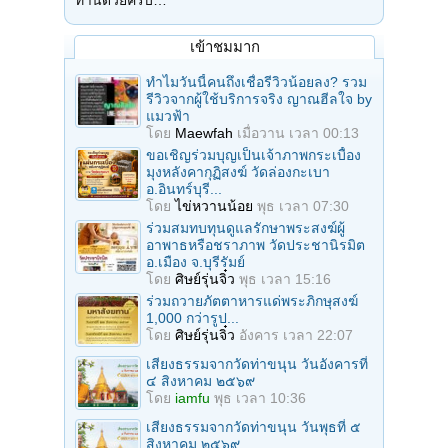
ท่านด้วยครับ…
เข้าชมมาก
ทำไมวันนี้คนถึงเชื่อรีวิวน้อยลง? รวม
รีวิวจากผู้ใช้บริการจริง ญาณฮีลใจ by
แมวฟ้า
โดย
Maewfah
เมื่อวาน เวลา 00:13
ขอเชิญร่วมบุญเป็นเจ้าภาพกระเบื้อง
มุงหลังคากุฏิสงฆ์ วัดล่องกะเบา
อ.อินทร์บุรี...
โดย
ไข่หวานน้อย
พุธ เวลา 07:30
ร่วมสมทบทุนดูแลรักษาพระสงฆ์ผู้
อาพาธหรือชราภาพ วัดประชานิรมิต
อ.เมือง จ.บุรีรัมย์
โดย
ศิษย์รุ่นจิ๋ว
พุธ เวลา 15:16
ร่วมถวายภัตตาหารแด่พระภิกษุสงฆ์
1,000 กว่ารูป...
โดย
ศิษย์รุ่นจิ๋ว
อังคาร เวลา 22:07
เสียงธรรมจากวัดท่าขนุน วันอังคารที่
๔ สิงหาคม ๒๕๖๙
โดย
iamfu
พุธ เวลา 10:36
เสียงธรรมจากวัดท่าขนุน วันพุธที่ ๕
สิงหาคม ๒๕๖๙