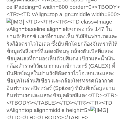
cellPadding=0 width=600 border=0><TBODY>
<TR><TD vAlign=top align=middle width=600>
</TD></TR><TR><TD class=Image
vAlign=baseline align=left>ภาพอาร์พ 147 ใน
ย่านรังสีเอกซ์ แสงที่ตามองเห็น รังสีอินฟราเรดและ
รังสีอัลตราไวโอเลต ซึ่งบันทึกโดยกล้องจันทราที่ให้
ข้อมูลรังสีเอกซ์ที่แสดงสีชมพู กล้องฮับเบิลที่แสดง
ข้อมูลแสงที่ตามองเห็นด้วยสีแดง เขียวและน้ำเงิน
กล้องสำรวจวิวัฒนากาแลกซีกาเลกซ์ (GALEX) ที่
บันทึกข้อมูลในย่านรังสีอัลตราไวโอเลตและแสดง
ข้อมูลในส่วนสีเขียว และกล้องโทรทรรศน์อวกาศ
อินฟราเรดสปิตเซอร์ (Spitzer) ที่บันทึกข้อมูลย่าน
อินฟราเรดและแสดงข้อมูลด้วยสีแดง</TD></TR>
</TBODY></TABLE></TD></TR><TR><TD
vAlign=top align=middle height=5>
</TD></TR></TBODY></TABLE>