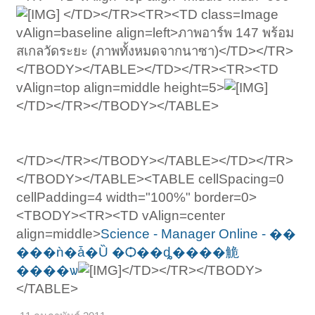
</TD></TR><TR><TD class=Image
vAlign=baseline align=left>ภาพอาร์พ 147 พร้อม
สเกลวัดระยะ (ภาพทั้งหมดจากนาซา)</TD></TR>
</TBODY></TABLE></TD></TR><TR><TD
vAlign=top align=middle height=5>
</TD></TR></TBODY></TABLE>
</TD></TR></TBODY></TABLE></TD></TR>
</TBODY></TABLE><TABLE cellSpacing=0
cellPadding=4 width="100%" border=0>
<TBODY><TR><TD vAlign=center
align=middle>
Science - Manager Online - ��
���ǹ�ǡ�Ȕ �Ѻ��ȡ����觤
����ѡ
</TD></TR></TBODY>
</TABLE>