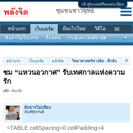
เข้าสู่ระบบหรือลงทะเบียน
ชุมชนชาวพุทธ
หน้าแรก
มีอะไรใหม่
วิดีโอ
เว็บบอร์ด
ค้นหาในเว็บบอร์ด
เรื่องเด่น
กระทู้และโพสต์ล่าสุด
หน้าแรก
เว็บบอร์ด
พลังจิต
วิทยาศาสตร์ทางจิต - ลึกลับ
ชม “แหวนอวกาศ” รับเทศกาลแห่งความ
รัก
แท็ก:
เพิ่มแท็ก
สังขารไม่เที่ยง
เป็นที่รู้จักกันดี
<TABLE cellSpacing=0 cellPadding=4