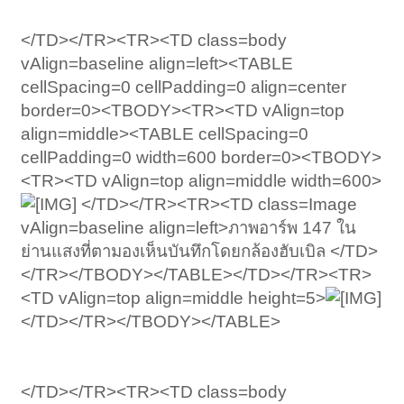
</TD></TR><TR><TD class=body
vAlign=baseline align=left><TABLE
cellSpacing=0 cellPadding=0 align=center
border=0><TBODY><TR><TD vAlign=top
align=middle><TABLE cellSpacing=0
cellPadding=0 width=600 border=0><TBODY>
<TR><TD vAlign=top align=middle width=600>
</TD></TR><TR><TD class=Image
vAlign=baseline align=left>ภาพอาร์พ 147 ใน
ย่านแสงที่ตามองเห็นบันทึกโดยกล้องฮับเบิล </TD>
</TR></TBODY></TABLE></TD></TR><TR>
<TD vAlign=top align=middle height=5>
</TD></TR></TBODY></TABLE>
</TD></TR><TR><TD class=body