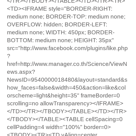
</TR></TBODY></TABLE></TD></TR><TR>
<TD><IFRAME style="BORDER-RIGHT:
medium none; BORDER-TOP: medium none;
OVERFLOW: hidden; BORDER-LEFT:
medium none; WIDTH: 450px; BORDER-
BOTTOM: medium none; HEIGHT: 35px"
src="http://www.facebook.com/plugins/like.php
?
href=http://www.manager.co.th/Science/ViewN
ews.aspx?
NewsID=9540000018480&layout=standard&s
how_faces=false&width=450&action=like&col
orscheme=light&height=35" frameBorder=0
scrolling=no allowTransparency></IFRAME>
</TD></TR></TBODY></TABLE></TD></TR>
</TBODY></TABLE><TABLE cellSpacing=0
cellPadding=4 width="100%" border=0>
<TBODY><TR><TD vAlign=center