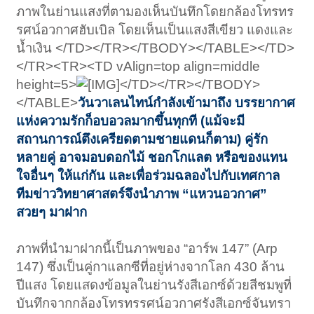
ภาพในย่านแสงที่ตามองเห็นบันทึกโดยกล้องโทรทร
รศน์อวกาศฮับเบิล โดยเห็นเป็นแสงสีเขียว แดงและ
น้ำเงิน </TD></TR></TBODY></TABLE></TD>
</TR><TR><TD vAlign=top align=middle
height=5>
</TD></TR></TBODY>
</TABLE>
วันวาเลนไทน์กำลังเข้ามาถึง บรรยากาศ
แห่งความรักก็อบอวลมากขึ้นทุกที (แม้จะมี
สถานการณ์ตึงเครียดตามชายแดนก็ตาม) คู่รัก
หลายคู่ อาจมอบดอกไม้ ชอกโกแลต หรือของแทน
ใจอื่นๆ ให้แก่กัน และเพื่อร่วมฉลองไปกับเทศกาล
ทีมข่าววิทยาศาสตร์จึงนำภาพ “แหวนอวกาศ”
สวยๆ มาฝาก
ภาพที่นำมาฝากนี้เป็นภาพของ “อาร์พ 147” (Arp
147) ซึ่งเป็นคู่กาแลกซีที่อยู่ห่างจากโลก 430 ล้าน
ปีแสง โดยแสดงข้อมูลในย่านรังสีเอกซ์ด้วยสีชมพูที่
บันทึกจากกล้องโทรทรรศน์อวกาศรังสีเอกซ์จันทรา