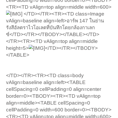
cellPadding=0 width=600 border=0><TBODY>
<TR><TD vAlign=top align=middle width=600>
</TD></TR><TR><TD class=Image
vAlign=baseline align=left>อาร์พ 147 ในย่าน
รังสีอัลตราไวโอเลตที่บันทึกโดยกล้องกาเลก
ซ์</TD></TR></TBODY></TABLE></TD>
</TR><TR><TD vAlign=top align=middle
height=5>
</TD></TR></TBODY>
</TABLE>
</TD></TR><TR><TD class=body
vAlign=baseline align=left><TABLE
cellSpacing=0 cellPadding=0 align=center
border=0><TBODY><TR><TD vAlign=top
align=middle><TABLE cellSpacing=0
cellPadding=0 width=600 border=0><TBODY>
<TR><TD vAlign=top align=middle width=600>