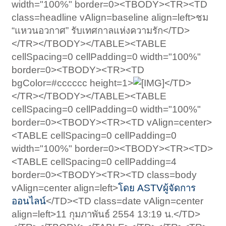
width="100%" border=0><TBODY><TR><TD
class=headline vAlign=baseline align=left>ชม
“แหวนอวกาศ” รับเทศกาลแห่งความรัก</TD>
</TR></TBODY></TABLE><TABLE
cellSpacing=0 cellPadding=0 width="100%"
border=0><TBODY><TR><TD
bgColor=#cccccc height=1>
</TD>
</TR></TBODY></TABLE><TABLE
cellSpacing=0 cellPadding=0 width="100%"
border=0><TBODY><TR><TD vAlign=center>
<TABLE cellSpacing=0 cellPadding=0
width="100%" border=0><TBODY><TR><TD>
<TABLE cellSpacing=0 cellPadding=4
border=0><TBODY><TR><TD class=body
vAlign=center align=left>
โดย ASTVผู้จัดการ
ออนไลน์
</TD><TD class=date vAlign=center
align=left>11 กุมภาพันธ์ 2554 13:19 น.</TD>