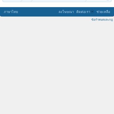
ภาษาไทย
ลงโฆษณา
ติดต่อเรา
ช่วยเหลือ
ข้อกำหนดและกฎ