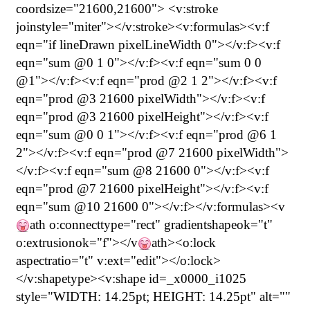
coordsize="21600,21600"> <v:stroke
joinstyle="miter"></v:stroke><v:formulas><v:f
eqn="if lineDrawn pixelLineWidth 0"></v:f><v:f
eqn="sum @0 1 0"></v:f><v:f eqn="sum 0 0
@1"></v:f><v:f eqn="prod @2 1 2"></v:f><v:f
eqn="prod @3 21600 pixelWidth"></v:f><v:f
eqn="prod @3 21600 pixelHeight"></v:f><v:f
eqn="sum @0 0 1"></v:f><v:f eqn="prod @6 1
2"></v:f><v:f eqn="prod @7 21600 pixelWidth">
</v:f><v:f eqn="sum @8 21600 0"></v:f><v:f
eqn="prod @7 21600 pixelHeight"></v:f><v:f
eqn="sum @10 21600 0"></v:f></v:formulas><v
ath o:connecttype="rect" gradientshapeok="t"
o:extrusionok="f"></v
ath><o:lock
aspectratio="t" v:ext="edit"></o:lock>
</v:shapetype><v:shape id=_x0000_i1025
style="WIDTH: 14.25pt; HEIGHT: 14.25pt" alt=""