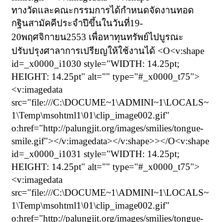
ทางวัดและคณะกรรมการได้กำหนดจัดงานทอด
กฐินสามัคคีประจำปีขึ้นในวันที่
19-
20
พฤศจิกายน
2553
เพื่อหาทุนทรัพย์ไปบูรณะ
ปรับปรุงศาลาการเปรียญให้ใช้งานได้
<O<v:shape
id=_x0000_i1030 style="WIDTH: 14.25pt;
HEIGHT: 14.25pt" alt="" type="#_x0000_t75">
<v:imagedata
src="file:///C:\DOCUME~1\ADMINI~1\LOCALS~
1\Temp\msohtml1\01\clip_image002.gif"
o:href="http://palungjit.org/images/smilies/tongue-
smile.gif"></v:imagedata></v:shape>></O<v:shape
id=_x0000_i1031 style="WIDTH: 14.25pt;
HEIGHT: 14.25pt" alt="" type="#_x0000_t75">
<v:imagedata
src="file:///C:\DOCUME~1\ADMINI~1\LOCALS~
1\Temp\msohtml1\01\clip_image002.gif"
o:href="http://palungjit.org/images/smilies/tongue-