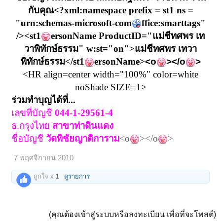
กับคุณ<?xml:namespace prefix = st1 ns =
"urn:schemas-microsoft-com
ffice:smarttags"
/><st1
ersonName ProductID="แม่ชีทศพร เท
วาพิทักษ์ธรรม" w:st="on">แม่ชีทศพร เทวา
พิทักษ์ธรรม</st1
ersonName>
<o
></o
>
<HR align=center width="100%" color=white
noShade SIZE=1>
ร่วมทำบุญได้ที่...
เลขที่บัญชี
044-1-29561-4
ธ.กรุงไทย
สาขาท่าดินแดง
ชื่อบัญชี
วัดพิชัยญาติการาม
<o
></o
>
7 พฤศจิกายน 2010
ถูกใจ x
1
ดูรายการ
(คุณต้องเข้าสู่ระบบหรือลงทะเบียน เพื่อที่จะโพสต์)