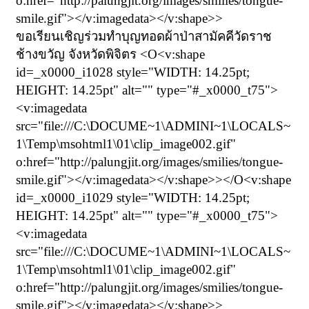
o:href="http://palungjit.org/images/smilies/tongue-
smile.gif"></v:imagedata></v:shape>>
ขอเรียนเชิญร่วมทำบุญทอดผ้าป่าสามัคคีวัดราช
ช้างขวัญ จังหวัดพิจิตร <O<v:shape
id=_x0000_i1028 style="WIDTH: 14.25pt;
HEIGHT: 14.25pt" alt="" type="#_x0000_t75">
<v:imagedata
src="file:///C:\DOCUME~1\ADMINI~1\LOCALS~
1\Temp\msohtml1\01\clip_image002.gif"
o:href="http://palungjit.org/images/smilies/tongue-
smile.gif"></v:imagedata></v:shape>></O<v:shape
id=_x0000_i1029 style="WIDTH: 14.25pt;
HEIGHT: 14.25pt" alt="" type="#_x0000_t75">
<v:imagedata
src="file:///C:\DOCUME~1\ADMINI~1\LOCALS~
1\Temp\msohtml1\01\clip_image002.gif"
o:href="http://palungjit.org/images/smilies/tongue-
smile.gif"></v:imagedata></v:shape>>