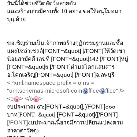
วันนี้ได้ช่วยชีวิตสัตว์หลายตัว
และสร้างบารมีครบทั้ง 10 อย่าง ขอให้อนุโมทนา
บุญด้วย
ขอเชิญร่วมเป็นเจ้าภาพสร้างกุฏิกรรมฐานและซื้อ
แผงโซล่าเชลล์
[FONT=&quot] [/FONT]
ให้วัดเขา
น้อยสามัคคี เลขที่
[FONT=&quot]
142
[/FONT]
หมู่
[FONT=&quot]
6
[/FONT]
ตำบลโคกแสมสาร
อ.โคกเจริญ
[FONT=&quot] [/FONT]
จ.ลพบุรี
<?xml:namespace prefix = o ns =
"urn:schemas-microsoft-com
ffice
ffice" />
<o
> </o
>
งบประมาณ ๕๖
[FONT=&quot]
,
[/FONT]
๐๐๐
บาท
[FONT=&quot]
[FONT=&quot]([/FONT]
[/FONT]
งบประมาณนี้อาจมีการเปลี่ยนแปลงตาม
ราคาค่าวัสดุ)