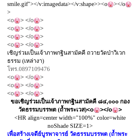
smile.gif"></v:imagedata></v:shape>>
<o
></o
>
<o
> </o
>
<o
> </o
>
<o
> </o
>
<o
> </o
>
เชิญร่วมเป็นเจ้าภาพกฐินสามัคคี ถวายวัดป่าวิเวก
ธรรม (เหล่างา)
โทร.0897109476
<o
> </o
>
<o
> </o
>
<o
> </o
>
ขอเชิญร่วมเป็นเจ้าภาพกฐินสามัคคี ๘๔
,
๐๐๐ กอง
วัดธรรมบรรพต (ถ้ำพระเวส)
<o
></o
>
<HR align=center width="100%" color=white
noShade SIZE=1>
เพื่อสร้างเจดีย์บูรพาจารย์ วัดธรรมบรรพต
(
ถ้ำพระ