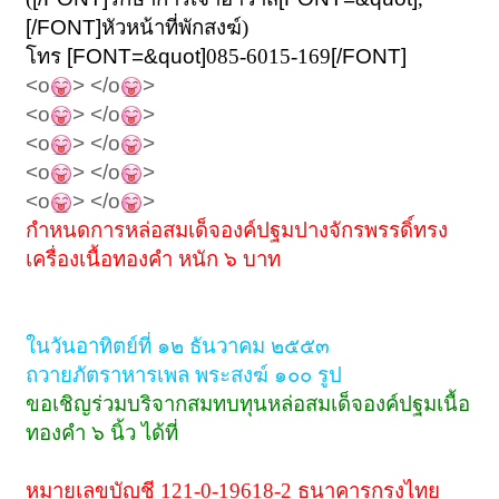
[/FONT]
หัวหน้าที่พักสงฆ์)
โทร
[FONT=&quot]
085-6015-169
[/FONT]
<o
> </o
>
<o
> </o
>
<o
> </o
>
<o
> </o
>
<o
> </o
>
กำหนดการหล่อสมเด็จองค์ปฐมปางจักรพรรดิ์ทรง
เครื่องเนื้อทองคำ หนัก ๖ บาท
ในวันอาทิตย์ที่ ๑๒ ธันวาคม ๒๕๕๓
ถวายภัตราหารเพล พระสงฆ์ ๑๐๐ รูป
ขอเชิญร่วมบริจากสมทบทุนหล่อสมเด็จองค์ปฐมเนื้อ
ทองคำ ๖ นิ้ว
ได้ที่
หมายเลขบัญชี
121-0-19618-2
ธนาคารกรุงไทย