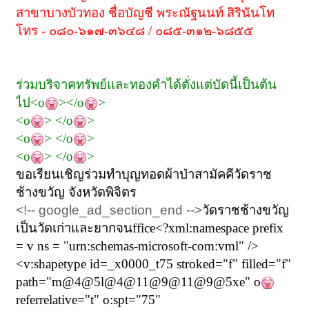
สาขาบางบัวทอง ชื่อบัญชี พระณัฐนนท์ สิรินันโท
โทร -
๐๘๐-๖๑๗-๓๖๔๘ / ๐๘๕-๓๑๒-๖๘๕๕
ร่วมบริจาคทรัพย์และทองคำได้ตั่งแต่บัดนี้เป็นต้น
ไป
<o
></o
>
<o
> </o
>
<o
> </o
>
<o
> </o
>
ขอเรียนเชิญร่วมทำบุญทอดผ้าป่าสามัคคีวัดราช
ช้างขวัญ จังหวัดพิจิตร
<!-- google_ad_section_end -->
วัดราชช้างขวัญ
เป็นวัดเก่าและยากจน
ffice<?xml:namespace prefix
= v ns = "urn:schemas-microsoft-com:vml" />
<v:shapetype id=_x0000_t75 stroked="f" filled="f"
path="m@4@5l@4@11@9@11@9@5xe" o
referrelative="t" o:spt="75"