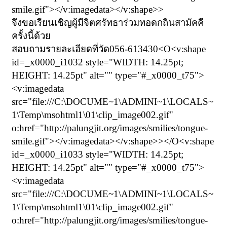
smile.gif"></v:imagedata></v:shape>>
จึงขอเรียนเชิญผู้มีจิตศรัทธาร่วมทอดกถินสามัคคี
ครั้งนี้ด้วย
สอบถามรายละเอียดที่วัด
056-613430<O<v:shape
id=_x0000_i1032 style="WIDTH: 14.25pt;
HEIGHT: 14.25pt" alt="" type="#_x0000_t75">
<v:imagedata
src="file:///C:\DOCUME~1\ADMINI~1\LOCALS~
1\Temp\msohtml1\01\clip_image002.gif"
o:href="http://palungjit.org/images/smilies/tongue-
smile.gif"></v:imagedata></v:shape>></O<v:shape
id=_x0000_i1033 style="WIDTH: 14.25pt;
HEIGHT: 14.25pt" alt="" type="#_x0000_t75">
<v:imagedata
src="file:///C:\DOCUME~1\ADMINI~1\LOCALS~
1\Temp\msohtml1\01\clip_image002.gif"
o:href="http://palungjit.org/images/smilies/tongue-