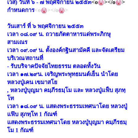
เวส) วันที่ ๖ - ๗ พฤศจิกายน ๒๕๕๓
<o
></o
>
กำหนดการ
<o
></o
>
วันเสาร์ ที่ ๖
พฤศจิกายน
๒๕๕๓
เวลา ๐๘.๐๙ น. ถวายภัตตาหารแด่พระภิกษุ
สามเณร
เวลา ๐๙.๐๙ น.
ตั้งองค์กฐินสามัคคี และจัดเตรียม
บริเวณ/สถานที่
-
รับบริจาคปัจจัยไทยธรรม
ตลอดทั้งวัน
เวลา ๑๗.๒๙น. เจริญพระพุทธมนต์เย็น นำโดย
หลวงปู่เคน เขมาสโย
,
หลวงปู่บุญมา คมฺภีรธมฺโม และ หลวงปู่แฟ็บ สุภทฺ
โท
เวลา ๑๘.๐๙ น.
แสดงพระธรรมเทศนาโดย หลวงปู่
แฟ๊บ สุภทฺโท
1
กัณฑ์
แสดงพระธรรมเทศนาโดย
หลวงปู่บุญมา คมฺภีรธมฺ
โม
1
กัณฑ์