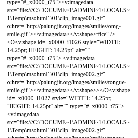
type="#_x0000_t75"><v:imagedata
src="file:///C:\DOCUME~1\ADMINI~1\LOCALS~
1\Temp\msohtml1\01\clip_image001.gif"
o:href="http://palungjit.org/images/smilies/omg-
smile.gif"></v:imagedata></v:shape>ffice" />
<O<v:shape id=_x0000_i1026 style="WIDTH:
14.25pt; HEIGHT: 14.25pt" alt=""
type="#_x0000_t75"> <v:imagedata
src="file:///C:\DOCUME~1\ADMINI~1\LOCALS~
1\Temp\msohtml1\01\clip_image002.gif"
o:href="http://palungjit.org/images/smilies/tongue-
smile.gif"></v:imagedata></v:shape>></O<v:shape
id=_x0000_i1027 style="WIDTH: 14.25pt;
HEIGHT: 14.25pt" alt="" type="#_x0000_t75">
<v:imagedata
src="file:///C:\DOCUME~1\ADMINI~1\LOCALS~
1\Temp\msohtml1\01\clip_image002.gif"