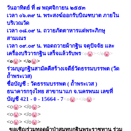
วันอาทิตย์
ที่ ๗
พฤศจิกายน ๒๕๕๓
เวลา ๐๖.๓๙ น. พระสงฆ์ออกรับบิณฑบาต
ภายใน
บริเวณวัด
เวลา ๐๘.๐๙ น. ถวายภัตตาหารแด่พระภิกษุ
สามเณร
เวลา ๐๙.๐๙ น.
ทอดถวายผ้ากฐิน จตุปัจจัย และ
เครื่องบริวารกฐิน
เสร็จแล้วรับพร
<o
></o
>
<o
> </o
>
ร่วมบุญกฐินสามัคคีสร้างเจดีย์วัดธรรมบรรพต
(
วัด
ถ้ำพระเวส)
ชื่อบัญชี : วัดธรรมบรรพต ( ถ้ำพระเวส
)
ธนาคารกรุงไทย สาขานาแก จ.นครพนม
เลขที่
บัญชี
421 - 0 - 15664 - 7
<o
></o
>
<o
> </o
>
<o
> </o
>
<o
> </o
>
ขอเชิญร่วมทอดผ้าป่าสมทบกฐินพระราชทาน ร่วม