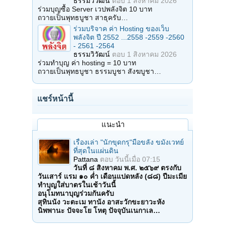
ธรรมวิวัฒน์
ตอบ
1 สิงหาคม 2026
ร่วมบุญซื้อ Server เวปพลังจิต 10 บาท
ถวายเป็นพุทธบูชา สาธุครับ…
ร่วมบริจาค ค่า Hosting ของเว็บ
พลังจิต ปี 2552 ...2558 -2559 -2560
- 2561 -2564
ธรรมวิวัฒน์
ตอบ
1 สิงหาคม 2026
ร่วมทำบุญ ค่า hosting = 10 บาท
ถวายเป็นพุทธบูชา ธรรมบูชา สังฆบูชา…
แชร์หน้านี้
แนะนำ
เรื่องเล่า "นักขุดกรุ"มือขลัง ขมังเวทย์
ที่สุดในแผ่นดิน
Pattana
ตอบ
วันนี้เมื่อ 07:15
วันที่ ๘ สิงหาคม พ.ศ. ๒๕๖๙ ตรงกับ
วันเสาร์ แรม ๑๐ ค่ำ เดือนแปดหลัง (๘๘) ปีมะเมีย
ทำบุญใส่บาตรในเช้าวันนี้
อนุโมทนาบุญร่วมกันครับ
สุทินนัง วะตะเม ทานัง อาสะวักขะยาวะหัง
นิพพานะ ปัจจะโย โหตุ ปัจจุบันเนกาเล…