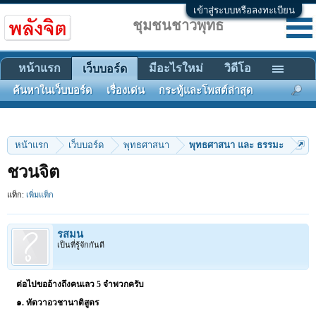
เข้าสู่ระบบหรือลงทะเบียน
ชุมชนชาวพุทธ
หน้าแรก
มีอะไรใหม่
วิดีโอ
เว็บบอร์ด
ค้นหาในเว็บบอร์ด
เรื่องเด่น
กระทู้และโพสต์ล่าสุด
หน้าแรก
เว็บบอร์ด
พุทธศาสนา
พุทธศาสนา และ ธรรมะ
ชวนจิต
แท็ก:
เพิ่มแท็ก
รสมน
เป็นที่รู้จักกันดี
ต่อไปขออ้างถึงคนเลว 5 จำพวกครับ
๑. ทัตวาอวชานาติสูตร