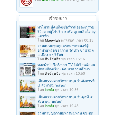
โดย
ยะธาพุทโมนะ
28 กรกฎาคม 2026
เข้าชมมาก
ทำไมวันนี้คนถึงเชื่อรีวิวน้อยลง? รวม
รีวิวจากผู้ใช้บริการจริง ญาณฮีลใจ by
แมวฟ้า
โดย
Maewfah
พฤหัสบดี เวลา 00:13
ร่วมสมทบทุนดูแลรักษาพระสงฆ์ผู้
อาพาธหรือชราภาพ วัดประชานิรมิต
อ.เมือง จ.บุรีรัมย์
โดย
ศิษย์รุ่นจิ๋ว
พุธ เวลา 15:16
ทอดผ้าป่าซื้อSmart TV ใช้เรียน&สอน
พัดลมห้องเรียน พัฒนาสถานศึกษา...
โดย
ศิษย์รุ่นจิ๋ว
พุธ เวลา 10:50
เสียงธรรมจากวัดท่าขนุน วันอังคารที่
๔ สิงหาคม ๒๕๖๙
โดย
iamfu
พุธ เวลา 10:36
เสียงธรรมจากวัดท่าขนุน วันพุธที่ ๕
สิงหาคม ๒๕๖๙
โดย
iamfu
พุธ เวลา 19:48
ร่วมทําบุญถวายมหาสังฆทาน 69 ชุด