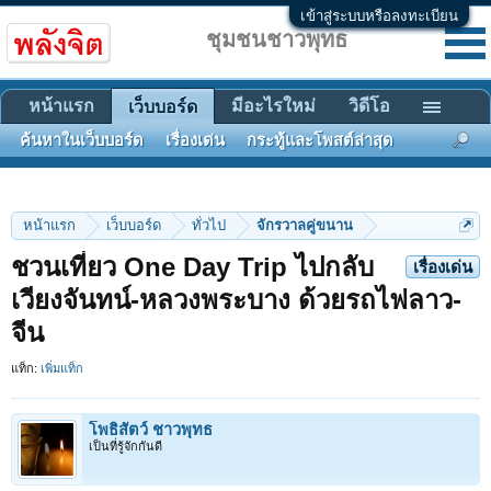
เข้าสู่ระบบหรือลงทะเบียน
ชุมชนชาวพุทธ
หน้าแรก
มีอะไรใหม่
วิดีโอ
เว็บบอร์ด
ค้นหาในเว็บบอร์ด
เรื่องเด่น
กระทู้และโพสต์ล่าสุด
หน้าแรก
เว็บบอร์ด
ทั่วไป
จักรวาลคู่ขนาน
ชวนเที่ยว One Day Trip ไปกลับ
เรื่องเด่น
เวียงจันทน์-หลวงพระบาง ด้วยรถไฟลาว-
จีน
แท็ก:
เพิ่มแท็ก
โพธิสัตว์ ชาวพุทธ
เป็นที่รู้จักกันดี