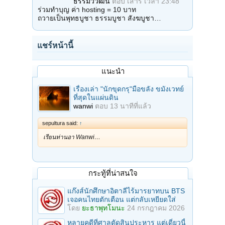
ธรรมวิวัฒน์
ตอบ
เสาร์ เวลา 23:48
ร่วมทำบุญ ค่า hosting = 10 บาท
ถวายเป็นพุทธบูชา ธรรมบูชา สังฆบูชา…
แชร์หน้านี้
แนะนำ
เรื่องเล่า "นักขุดกรุ"มือขลัง ขมังเวทย์
ที่สุดในแผ่นดิน
wanwi
ตอบ
13 นาทีที่แล้ว
sepultura said:
↑
เรียนท่านอา Wanwi…
กระทู้ที่น่าสนใจ
แก๊งส์นักศึกษาอิตาลีไร้มารยาทบน BTS
เจอคนไทยตักเตือน แต่กลับเหยียดใส่
โดย
ยะธาพุทโมนะ
24 กรกฎาคม 2026
หลายคดีที่ศาลตัดสินประหาร แต่เดี๋ยวนี้