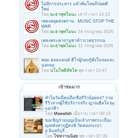
ไม่มีการประหาร แล้วพ้นโทษก็ก่อคดี
ใหม่
โดย
ยะธาพุทโมนะ
เสาร์ เวลา 13:13
เพลงหยุดสงคราม.. MUSIC STOP THE
WAR
โดย
ยะธาพุทโมนะ
24 กรกฎาคม 2026
เพลงพระคาถาบูชาท้าวเวสสุวรรณ
โดย
ยะธาพุทโมนะ
31 กรกฎาคม 2026
ทอม ฮอลแลนด์ ฮีโร่ผู้กอบกู้ทั้งในจอและ
นอกจอ
โดย
นโมโพธิสัตโต
พุธ เวลา 13:47
เข้าชมมาก
ทำไมวันนี้คนถึงเชื่อรีวิวน้อยลง? รวม
รีวิวจากผู้ใช้บริการจริง ญาณฮีลใจ by
แมวฟ้า
โดย
Maewfah
เมื่อวาน เวลา 00:13
ขอเชิญร่วมบุญเป็นเจ้าภาพกระเบื้อง
มุงหลังคากุฏิสงฆ์ วัดล่องกะเบา
อ.อินทร์บุรี...
โดย
ไข่หวานน้อย
พุธ เวลา 07:30