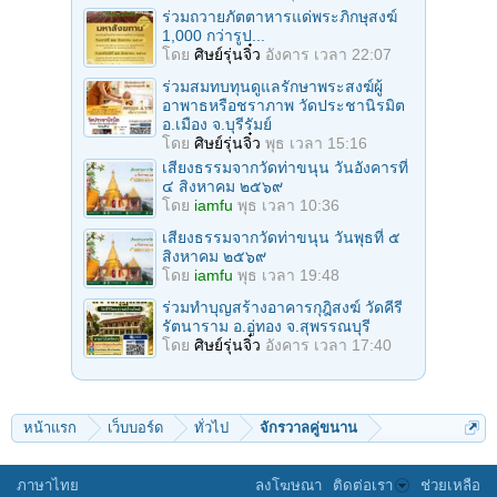
ร่วมถวายภัตตาหารแด่พระภิกษุสงฆ์
1,000 กว่ารูป...
โดย
ศิษย์รุ่นจิ๋ว
อังคาร เวลา 22:07
ร่วมสมทบทุนดูแลรักษาพระสงฆ์ผู้
อาพาธหรือชราภาพ วัดประชานิรมิต
อ.เมือง จ.บุรีรัมย์
โดย
ศิษย์รุ่นจิ๋ว
พุธ เวลา 15:16
เสียงธรรมจากวัดท่าขนุน วันอังคารที่
๔ สิงหาคม ๒๕๖๙
โดย
iamfu
พุธ เวลา 10:36
เสียงธรรมจากวัดท่าขนุน วันพุธที่ ๕
สิงหาคม ๒๕๖๙
โดย
iamfu
พุธ เวลา 19:48
ร่วมทำบุญสร้างอาคารกุฎิสงฆ์ วัดคีรี
รัตนาราม อ.อู่ทอง จ.สุพรรณบุรี
โดย
ศิษย์รุ่นจิ๋ว
อังคาร เวลา 17:40
หน้าแรก
เว็บบอร์ด
ทั่วไป
จักรวาลคู่ขนาน
ภาษาไทย
ลงโฆษณา
ติดต่อเรา
ช่วยเหลือ