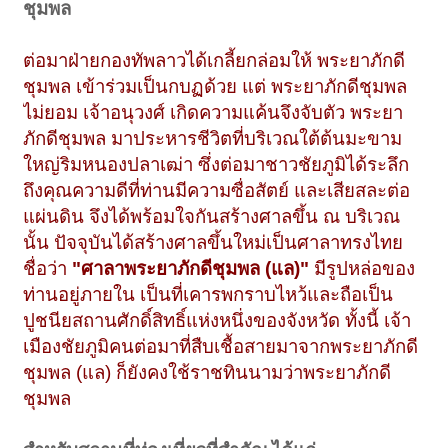
ชุมพล
ต่อมาฝ่ายกองทัพลาวได้เกลี้ยกล่อมให้ พระยาภักดี
ชุมพล เข้าร่วมเป็นกบฏด้วย แต่ พระยาภักดีชุมพล
ไม่ยอม เจ้าอนุวงศ์ เกิดความแค้นจึงจับตัว พระยา
ภักดีชุมพล มาประหารชีวิตที่บริเวณใต้ต้นมะขาม
ใหญ่ริมหนองปลาเฒ่า ซึ่งต่อมาชาวชัยภูมิได้ระลึก
ถึงคุณความดีที่ท่านมีความซื่อสัตย์ และเสียสละต่อ
แผ่นดิน จึงได้พร้อมใจกันสร้างศาลขึ้น ณ บริเวณ
นั้น ปัจจุบันได้สร้างศาลขึ้นใหม่เป็นศาลาทรงไทย
ชื่อว่า
"ศาลาพระยาภักดีชุมพล (แล)"
มีรูปหล่อของ
ท่านอยู่ภายใน เป็นที่เคารพกราบไหว้และถือเป็น
ปูชนียสถานศักดิ์สิทธิ์แห่งหนึ่งของจังหวัด ทั้งนี้ เจ้า
เมืองชัยภูมิคนต่อมาที่สืบเชื้อสายมาจากพระยาภักดี
ชุมพล (แล) ก็ยังคงใช้ราชทินนามว่าพระยาภักดี
ชุมพล