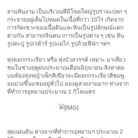
ลานหินงาม เป็นบริเวณที่มีโขดใหญ่รูปร่างแปลก ๆ
กระจายอยู่เต็มไปหมดในเนื้อที่กว่า 10ไร่ เกิดจาก
การกัดเซาะของเนื้อดินและหินเป็นรูปลักษณ์แตก
ต่างกัน สามารถจินตนาการเป็นรูปต่าง ๆ เช่น หิน
รูปตะปู รูปเรด้าร์ รูปแม่ไก่ รูปถ้วยฟีฟ่า ฯลฯ
ทุ่งดอกกระเจียว หรือ ทุ่งบัวสวรรค์ เหมาะ มาเที่ยว
ชมในช่วงฤดูฝนประมาณเดือนมิถุนายน-สิงหาคม
บนท้องทุ่งหญ้าเพ็กสีเขียวจะมีดอกกระเจียวสีชมพู
อมม่วงขึ้นแซมอยู่ทั่วไป มองดูสวยงามมาก ห่างจาก
ที่ทำการอุทยานประมาณ 1 กิโลเมตร
สุดแผ่นดิน ห่างจากที่ทำการอุทยานฯ ประมาณ 2