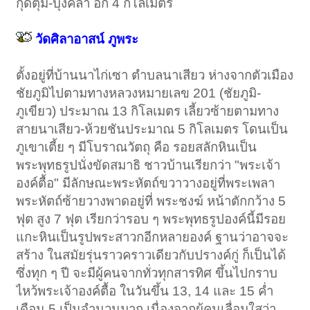
กุดตุ้ม-บุ่งคล้า อีก 4 กิโลเมตร
วัดศิลาอาสน์ ภูพระ
ตั้งอยู่ที่บ้านนาไก่เซา ตำบลนาเสียว ห่างจากตัวเมือง
ชัยภูมิไปตามทางหลวงหมายเลข 201 (ชัยภูมิ-
ภูเขียว) ประมาณ 13 กิโลเมตร เลี้ยวซ้ายตามทาง
สายนาเสียว-ห้วยชันประมาณ 5 กิโลเมตร โดนเป็น
ภูเขาเตี้ย ๆ มีโบราณวัตถุ คือ รอยสลักหินเป็น
พระพุทธรูปนั่งขัดสมาธิ ชาวบ้านเรียกว่า "พระเจ้า
องค์ตื้อ" มีลักษณะพระหัตถ์ขวาวางอยู่ที่พระเพลา
พระหัตถ์ซ้ายวางพาดอยู่ที่ พระชงฆ์ หน้าตักกว้าง 5
ฟุต สูง 7 ฟุต เรียกว่ารอบ ๆ พระพุทธรูปองค์นี้มีรอย
แกะหินเป็นรูปพระสาวกอีกหลายองค์ ฐานว่าอาจจะ
สร้าง ในสมัยรุ่นราวคราวเดียวกับปรางค์กู่ ก็เป็นได้
ซึ่งทุก ๆ ปี จะมีผู้คนจากทั่วทุกสารทิศ ขึ้นไปกราบ
ไหว้พระเจ้าองค์ตื้อ ในวันขึ้น 13, 14 และ 15 ค่ำ
เดือน 5 เป็นจำนวนมาก เนื่องจากผู้คนเลื่อมใสว่า