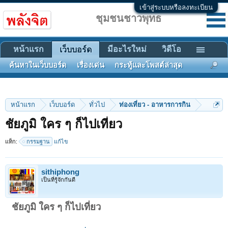
เข้าสู่ระบบหรือลงทะเบียน
ชุมชนชาวพุทธ
หน้าแรก
มีอะไรใหม่
วิดีโอ
เว็บบอร์ด
ค้นหาในเว็บบอร์ด
เรื่องเด่น
กระทู้และโพสต์ล่าสุด
หน้าแรก
เว็บบอร์ด
ทั่วไป
ท่องเที่ยว - อาหารการกิน
ชัยภูมิ ใคร ๆ ก็ไปเที่ยว
แท็ก:
กรรมฐาน
แก้ไข
sithiphong
เป็นที่รู้จักกันดี
ชัยภูมิ ใคร ๆ ก็ไปเที่ยว