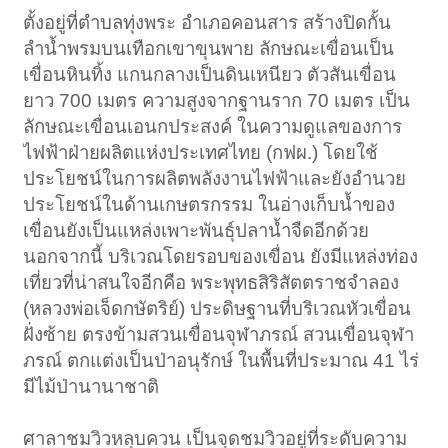
ตั้งอยู่ที่ตำบลทุ่งพระ อำเภอคอนสาร สร้างปิดกั้น
ลำน้ำพรมบนเทือกเขาขุนพาย ลักษณะเขื่อนเป็น
เขื่อนหินทิ้ง แกนกลางเป็นดินเหนียว ตัวสันเขื่อน
ยาว 700 เมตร ความสูงจากฐานราก 70 เมตร เป็น
ลักษณะเขื่อนเอนกประสงค์ ในความดูแลของการ
ไฟฟ้าฝ่ายผลิตแห่งประเทศไทย (กฟผ.) โดยใช้
ประโยชน์ในการผลิตพลังงานไฟฟ้าและยังอำนวย
ประโยชน์ในด้านเกษตรกรรม ในอ่างเก็บน้ำของ
เขื่อนยังเป็นแหล่งเพาะพันธุ์ปลาน้ำจืดอีกด้วย
นอกจากนี้ บริเวณโดยรอบของเขื่อน ยังมีแหล่งท่อง
เที่ยวที่น่าสนใจอีกคือ พระพุทธสิริสัตตราชจำลอง
(หลวงพ่อเจ็ดกษัตริย์) ประดิษฐานที่บริเวณหัวเขื่อน
ฝั่งซ้าย ตรงข้ามสวนเขื่อนจุฬาภรณ์ สวนเขื่อนจุฬา
ภรณ์ ตกแต่งเป็นป่าอนุรักษ์ ในพื้นที่ประมาณ 41 ไร่
มีไม้ป่านานาชาติ
ศาลาชมวิวหลุบควน เป็นจุดชมวิวอยู่ที่ระดับความ