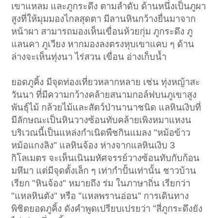
เขาแหลม และภูกระดึง ตามลำดับ ด้านหนึ่งเป็นภูผา
สูงที่ให้มุมมองไกลสุดตา มีลานหินกว้างยื่นมาจาก
หน้าผา สามารถมองเห็นเขื่อนห้วยกุ่ม ภูกระดึง ภู
แลนคา ภูเวียง หากมองลงตรงหุบเขาแคบ ๆ ด้าน
ล่างจะเห็นทุ่งนา ไร่สวน เขื่อน อ่างเก็บน้ำ
ยอดภูคิ้ง มีจุดท่องเที่ยวหลากหลาย เช่น ทุ่งหญ้าสะ
วันนา ที่มีความกว้างคล้ายสนามกอล์ฟบนภูเขาสูง
พันธุ์ไม้ กล้วยไม้และสัตว์ป่านานาชนิด แลหินเงิบที่
มีลักษณะเป็นหินวางซ้อนทับคล้ายเพิงหมาแหงน
บริเวณนี้เป็นแหล่งกำเนิดพืชกินแมลง "หม้อข้าว
หม้อแกงลิง" แลหินจ้อง ห่างจากแลหินเงิบ 3
กิโลเมตร จะเห็นเนินมหัศจรรย์วางซ้อนทับกับก้อน
มหึมา แต่มีจุดตั้งเล็ก ๆ เท่ากำปั้นเท่านั้น ชาวบ้าน
เรียก "หินจ้อง" หมายถึง ร่ม ในภาษาถิ่น เรียกว่า
"แหลหินตัง" หรือ "แหลพรานอ่อน" การเดินทาง
พิชิตยอดภูคิ้ง ดังคำพูดเปรียบเปรยว่า "สี่ภูกระดึงยัง