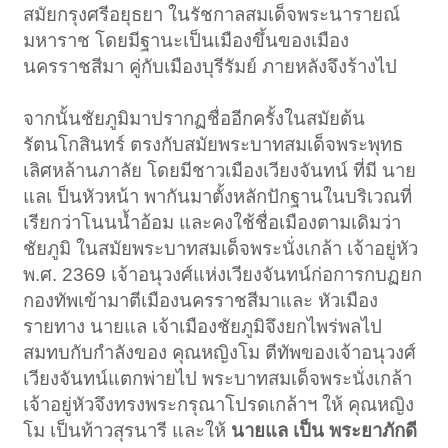
สมัยกรุงศรีอยุธยา ในรัชกาลสมเด็จพระนารายณ์
มหาราช โดยมีฐานะเป็นเมืองขึ้นของเมือง
นครราชสีมา คู่กับเมืองบุรีรัมย์ ภายหลังจึงร้างไป
จากนั้นชัยภูมิมาปรากฏชื่ออีกครั้งในสมัยต้น
รัตนโกสินทร์ ตรงกับสมัยพระบาทสมเด็จพระพุทธ
เลิศหล้านภาลัย โดยมีชาวเมืองเวียงจันทน์ ที่มี นาย
แลเ ป็นหัวหน้า พากันมาตั้งหลักปักฐานในบริเวณที่
เรียกว่าโนนน้ำอ้อม และคงใช้ชื่อเมืองตามเดิมว่า
ชัยภูมิ ในสมัยพระบาทสมเด็จพระนั่งเกล้า เจ้าอยู่หัว
พ.ศ. 2369 เจ้าอนุวงศ์แห่งเวียงจันทน์ก่อการกบฏยก
กองทัพเข้ามาตีเมืองนครราชสีมาและ หัวเมือง
รายทาง นายแล เจ้าเมืองชัยภูมิจึงยกไพร่พลไป
สมทบกับกำลังของ คุณหญิงโม ตีทัพของเจ้าอนุวงศ์
เวียงจันทน์แตกพ่ายไป พระบาทสมเด็จพระนั่งเกล้า
เจ้าอยู่หัวจึงทรงพระกรุณาโปรดเกล้าฯ ให้ คุณหญิง
โม เป็นท้าวสุรนารี และให้
นายแล เป็น พระยาภักดี