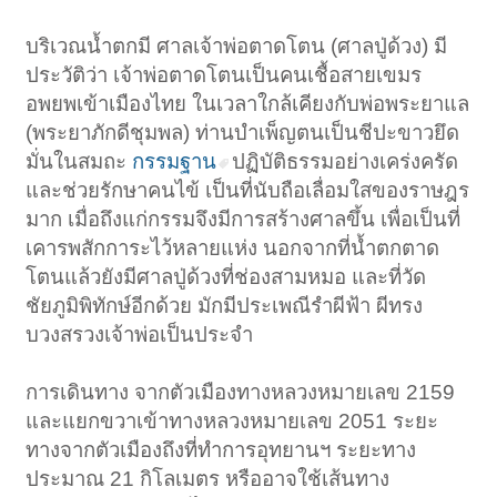
บริเวณน้ำตกมี ศาลเจ้าพ่อตาดโตน (ศาลปู่ด้วง) มี
ประวัติว่า เจ้าพ่อตาดโตนเป็นคนเชื้อสายเขมร
อพยพเข้าเมืองไทย ในเวลาใกล้เคียงกับพ่อพระยาแล
(พระยาภักดีชุมพล) ท่านบำเพ็ญตนเป็นชีปะขาวยึด
มั่นในสมถะ
กรรมฐาน
ปฏิบัติธรรมอย่างเคร่งครัด
และช่วยรักษาคนไข้ เป็นที่นับถือเลื่อมใสของราษฎร
มาก เมื่อถึงแก่กรรมจึงมีการสร้างศาลขึ้น เพื่อเป็นที่
เคารพสักการะไว้หลายแห่ง นอกจากที่น้ำตกตาด
โตนแล้วยังมีศาลปู่ด้วงที่ช่องสามหมอ และที่วัด
ชัยภูมิพิทักษ์อีกด้วย มักมีประเพณีรำผีฟ้า ผีทรง
บวงสรวงเจ้าพ่อเป็นประจำ
การเดินทาง จากตัวเมืองทางหลวงหมายเลข 2159
และแยกขวาเข้าทางหลวงหมายเลข 2051 ระยะ
ทางจากตัวเมืองถึงที่ทำการอุทยานฯ ระยะทาง
ประมาณ 21 กิโลเมตร หรืออาจใช้เส้นทาง