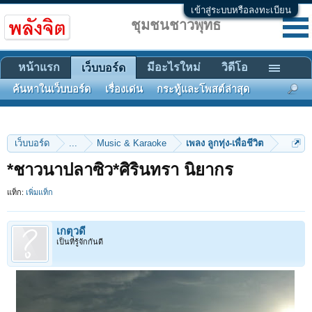
เข้าสู่ระบบหรือลงทะเบียน
ชุมชนชาวพุทธ
หน้าแรก
มีอะไรใหม่
วิดีโอ
เว็บบอร์ด
ค้นหาในเว็บบอร์ด
เรื่องเด่น
กระทู้และโพสต์ล่าสุด
เว็บบอร์ด
...
Music & Karaoke
เพลง ลูกทุ่ง-เพื่อชีวิต
*ชาวนาปลาซิว*ศิรินทรา นิยากร
แท็ก:
เพิ่มแท็ก
เกตุวดี
เป็นที่รู้จักกันดี