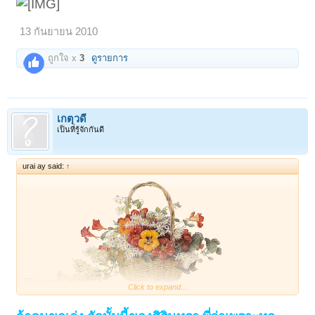
13 กันยายน 2010
ถูกใจ x
3
ดูรายการ
เกตุวดี
เป็นที่รู้จักกันดี
urai ay said:
↑
Click to expand...
เพราะอีกเพลงแล้ว อิอิ คนขอเก่งจินๆเลย