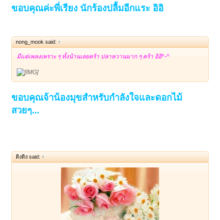
ขอบคุณค่ะพี่เรียง นักร้องปลื้มอีกแระ อิอิ
nong_mook said:
↑
มีแต่เพลงเพราะ ๆ ทั้งน้านเลยคร้า ปลาหวานมาก ๆ คร้า อิอิ^-^
ขอบคุณจ้าน้องมุขสำหรับกำลังใจและดอกไม้
สวยๆ...
ติงติง said:
↑