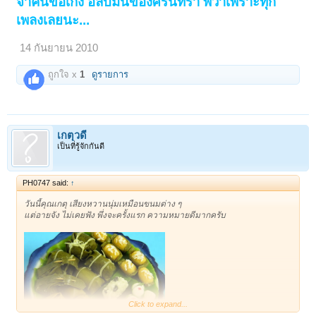
จ้าคนขอเก่ง อัลบั้มนี้ของศิรินทรา พี่ว่าเพราะทุก
มานั่งฟังกะพี่ทิดมี(อีกแระ)....
เพลงเลยนะ...
14 กันยายน 2010
ถูกใจ x
1
ดูรายการ
เกตุวดี
เป็นที่รู้จักกันดี
PH0747 said:
↑
วันนี้คุณเกตุ เสียงหวานนุ่มเหมือนขนมต่าง ๆ
แต่อายจัง ไม่เคยฟัง พึ่งจะครั้งแรก ความหมายดีมากครับ
Click to expand...