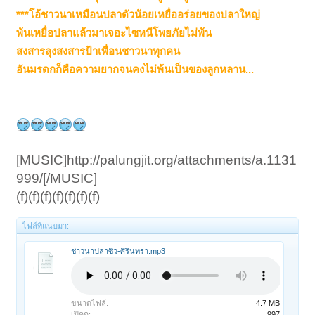
***โอ้ชาวนาเหมือนปลาตัวน้อยเหยื่ออร่อยของปลาใหญ่
พ้นเหยื่อปลาแล้วมาเจอะไซหนีโพยภัยไม่พ้น
สงสารลุงสงสารป้าเพื่อนชาวนาทุกคน
อันมรดกก็คือความยากจนคงไม่พ้นเป็นของลูกหลาน...
[MUSIC]http://palungjit.org/attachments/a.1131
999/[/MUSIC]
(f)(f)(f)(f)(f)(f)(f)
ไฟล์ที่แนบมา:
ชาวนาปลาซิว-ศิรินทรา.mp3
ขนาดไฟล์:
4.7 MB
เปิดดู:
997