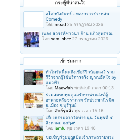
กระทู้ที่น่าสนใจ
อโศกบังจันทร์ - ทองกวาวร่วงหล่น
Comedy
โดย
mead
25 กรกฎาคม 2026
เพลง สวรรค์ชาวนา ก้าน แก้วสุพรรณ
โดย
sam_sbcc
27 กรกฎาคม 2026
เข้าชมมาก
ทำไมวันนี้คนถึงเชื่อรีวิวน้อยลง? รวม
รีวิวจากผู้ใช้บริการจริง ญาณฮีลใจ by
แมวฟ้า
โดย
Maewfah
พฤหัสบดี เวลา 00:13
ร่วมสมทบทุนดูแลรักษาพระสงฆ์ผู้
อาพาธหรือชราภาพ วัดประชานิรมิต
อ.เมือง จ.บุรีรัมย์
โดย
ศิษย์รุ่นจิ๋ว
พุธ เวลา 15:16
เสียงธรรมจากวัดท่าขนุน วันพุธที่ ๕
สิงหาคม ๒๕๖๙
โดย
iamfu
พุธ เวลา 19:48
ขอเชิญร่วมบุญเป็นเจ้าภาพถวายพระ