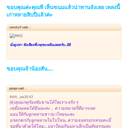
ขอบคุณค่ะคุณพี เห็นขนมแล้วน่าทานจังเลย เพลงนี้
เก่าหลายสิบปีแล้วค่ะ
sansky9 said:
↑
นั่งดูปลา ฟังเสียงพี่เกตุซะเพลินเลยครับ..อิอิ
ขอบคุณจ้าน้องสัน....
ppojai said:
↑
fishh_;aa30;43
(k)คุณเกตุร้องขับขานได้ไพเราะจริง ๆ
เหมือนเคยได้ยินนะคะ .. ความหมายก็ดีมากเลย
มอบให้กับลูกหลานชาวนาไทยนะคะ
มรดกตกกับลูกหลานไม่ไปไหน..ความจนหรอกเหรอคะนี่
ขอที่นาด้วยได้ไหม...ปลาใหญ่กินปลาเล็กเป็นสัจธรรมค่ะ