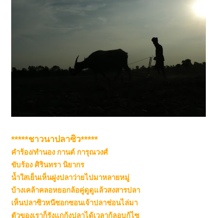
*****ชาวนาปลาซิว*****
คำร้อง/ทำนอง กานต์ การุณวงศ์
ขับร้อง ศิรินทรา นิยากร
น้ำใสเย็นเห็นฝูงปลาว่ายไปมาหลายหมู่
บ้างเคล้าคลอหยอกล้อคู่ดูดูแล้วสงสารปลา
เห็นปลาซิวหนีซอกซอนเจ้าปลาช่อนไล่มา
ตัวของเราก็รังแกกุ้งปลาได้เวลากู้ลอบกู้ไซ