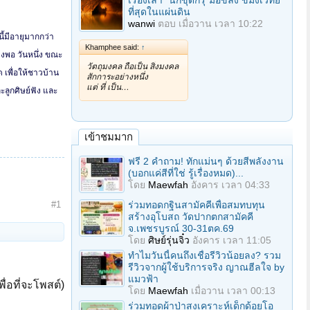
เรื่องเล่า "นักขุดกรุ"มือขลัง ขมังเวทย์
ที่สุดในแผ่นดิน
wanwi
ตอบ
เมื่อวาน เวลา 10:22
ี้มีอายุมากกว่า
Khamphee said:
↑
ยงพอ วันหนึ่ง ขณะ
วัตถุมงคล ถือเป็น สิ่งมงคล
 เพื่อให้ชาวบ้าน
สักการะอย่างหนึ่ง
แต่ ที่ เป็น…
ะลูกศิษย์ฟัง และ
เข้าชมมาก
ฟรี 2 คำถาม! ทักแม่นๆ ด้วยสีพลังงาน
(บอกแค่สีที่ใช่ รู้เรื่องหมด)...
โดย
Maewfah
อังคาร เวลา 04:33
ร่วมทอดกฐินสามัคคีเพื่อสมทบทุน
#1
สร้างอุโบสถ วัดปากตกสามัคคี
จ.เพชรบูรณ์ 30-31ตค.69
โดย
ศิษย์รุ่นจิ๋ว
อังคาร เวลา 11:05
ทำไมวันนี้คนถึงเชื่อรีวิวน้อยลง? รวม
รีวิวจากผู้ใช้บริการจริง ญาณฮีลใจ by
แมวฟ้า
ื่อที่จะโพสต์)
โดย
Maewfah
เมื่อวาน เวลา 00:13
ร่วมทอดผ้าป่าสงเคราะห์เด็กด้อยโอ