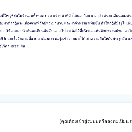
ี่ใหญ่ที่สุดในจำนวนทั้งหมด ต่อมาเจ้าหน้าที่ป่าไม้บอกกับอาตมาว่า ต้นตะเคียนทองต้นน
ทำกุฏิพระ เนื่องจากที่วัดมีพระมาบวช และมาจำพรรษาเพิ่มขึ้น ทำให้กุฏิที่มีอยู่ไม่เพี
าบอกให้อาตมา นำต้นตะเคียนต้นดังกล่าว ไปวางตั้งไว้ที่บริเวณ แท่นตักบาตรหน้าศาลาวัด
ุฏิวัดและรั้ววัดตามที่อาตมาต้องการ พอรุ่งเช้าอาตมาก็ได้เล่าความฝันให้กับพระลูกวัด แล
้งไว้ตามความฝัน
(คุณต้องเข้าสู่ระบบหรือลงทะเบียน เพ