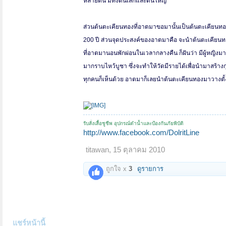
หลายต้น มีทั้งต้นเล็กและต้นใหญ่
ส่วนต้นตะเคียนทองที่อาตมาขอมานั้นเป็นต้นตะเคียนทองท
200 ปี ส่วนจุดประสงค์ของอาตมาคือ จะนำต้นตะเคียนทองมา
ที่อาตมานอนพักผ่อนในเวลากลางคืน ก็ฝันว่า มีผู้หญิงม
มากราบไหว้บูชา ซึ่งจะทำให้วัดมีรายได้เพื่อนำมาสร้างก
ทุกคนก็เห็นด้วย อาตมาก็เลยนำต้นตะเคียนทองมาวางตั
รับสั่งเสื้อชูชีพ อุปกรณ์ดำน้ำและป้องกันภัยพิบัติ
http://www.facebook.com/DolritLine
titawan
,
15 ตุลาคม 2010
ถูกใจ x
3
ดูรายการ
แชร์หน้านี้