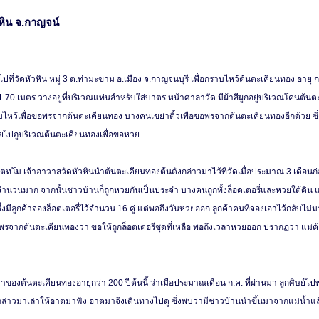
หิน จ.กาญจน์
ที่วัดหัวหิน หมู่ 3 ต.ท่ามะขาม อ.เมือง จ.กาญจนบุรี เพื่อกราบไหว้ต้นตะเคียนทอง อายุ กว
.70 เมตร วางอยู่ที่บริเวณแท่นสำหรับใส่บาตร หน้าศาลาวัด มีผ้าสีผูกอยู่บริเวณโคนต้น
ว้เพื่อขอพรจากต้นตะเคียนทอง บางคนเขย่าติ้วเพื่อขอพรจากต้นตะเคียนทองอีกด้วย ซึ
้วยไปถูบริเวณต้นตะเคียนทองเพื่อขอหวย
ตทโม เจ้าอาวาสวัดหัวหินนำต้นตะเคียนทองต้นดังกล่าวมาไว้ที่วัดเมื่อประมาณ 3 เดือนก
วนมาก จากนั้นชาวบ้านก็ถูกหวยกันเป็นประจำ บางคนถูกทั้งล็อดเตอรี่และหวยใต้ดิน แ
่งมีลูกค้าจองล็อตเตอรี่ไว้จำนวน 16 คู่ แต่พอถึงวันหวยออก ลูกค้าคนที่จองเอาไว้กลับไม่
ขอพรจากต้นตะเคียนทองว่า ขอให้ถูกล็อตเตอรีชุดที่เหลือ พอถึงเวลาหวยออก ปรากฏว่า แม่ค้
ของต้นตะเคียนทองอายุกว่า 200 ปีต้นนี้ ว่าเมื่อประมาณเดือน ก.ค. ที่ผ่านมา ลูกศิษย์ไปพ
งกล่าวมาเล่าให้อาตมาฟัง อาตมาจึงเดินทางไปดู ซึ่งพบว่ามีชาวบ้านนำขึ้นมาจากแม่น้ำ