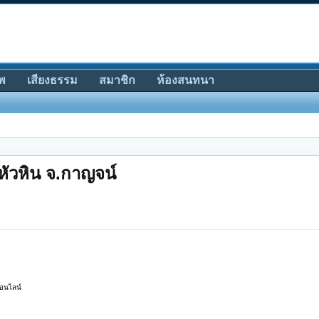
พ
เสียงธรรม
สมาชิก
ห้องสนทนา
หัวหิน จ.กาญจน์
อนไลน์