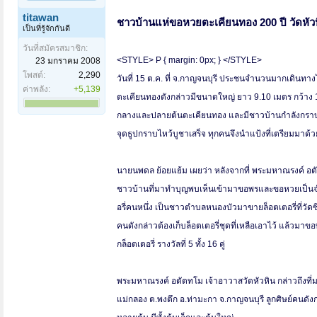
titawan
ชาวบ้านแห่ขอหวยตะเคียนทอง 200 ปี วัดหัว
เป็นที่รู้จักกันดี
วันที่สมัครสมาชิก:
<STYLE> P { margin: 0px; } </STYLE>
23 มกราคม 2008
โพสต์:
2,290
วันที่ 15 ต.ค. ที่ จ.กาญจนบุรี ประชนจำนวนมากเดินทางไป
ค่าพลัง:
+5,139
ตะเคียนทองดังกล่าวมีขนาดใหญ่ ยาว 9.10 เมตร กว้าง 1
กลางและปลายต้นตะเคียนทอง และมีชาวบ้านกำลังกราบไห
จุดธูปกราบไหว้บูชาเสร็จ ทุกคนจึงนำแป้งที่เตรียมมาด
นายนพดล ย้อยแย้ม เผยว่า หลังจากที่ พระมหาณรงค์ อตั
ชาวบ้านที่มาทำบุญพบเห็นเข้ามาขอพรและขอหวยเป็นจำน
อรี่คนหนึ่ง เป็นชาวตำบลหนองบัวมาขายล็อตเตอรี่ที่วัดซึ
คนดังกล่าวต้องเก็บล็อตเตอรี่ชุดที่เหลือเอาไว้ แล้วมา
กล็อตเตอรี่ รางวัลที่ 5 ทั้ง 16 คู่
พระมหาณรงค์ อตัตทโม เจ้าอาวาสวัดหัวหิน กล่าวถึงที่มา
แม่กลอง ต.พงตึก อ.ท่ามะกา จ.กาญจนบุรี ลูกศิษย์คนดั