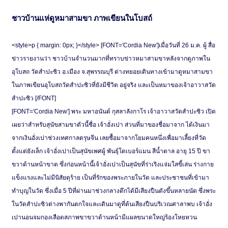
ชาวบ้านแห่ดูหมาสามขา ภาพเขียนในโบสถ์
<style>p { margin: 0px; }</style> [FONT=′Cordia New′]เมื่อวันที่ 26 ม.ค. ผู้ สื่อ
ข่าวรายงานว่า ชาวบ้านจำนวนมากที่ทราบข่าวหมาสามขาหลังจากดูภาพใน
อุโบสถ วัดสำปะซิว อ.เมือง จ.สุพรรณบุรี ต่างทยอยเดินทางเข้ามาดูหมาสามขา
ในภาพเขียนอุโบสถวัดสำปะซิวที่ยังมีชีวิต อยู่จริง และเป็นหมาของเจ้าอาวาสวัด
สำปะซิว [/FONT]
[FONT=′Cordia New′] พระ มหาอนันต์ กุสลาลังกาโร เจ้าอาวาสวัดสำปะซิว เปิด
เผยว่าสำหรับสุนัขสามขาตัวนี้ชื่อ เจ้าอั่งเปา ส่วนที่มาของชื่อมาจาก ได้เงินมา
จากเงินอั่งเปาช่วงเทศกาลตรุษจีน เลยซื้อมาจากโยมคนหนึ่งเพื่อมาเลี้ยงที่วัด
ตั้งแต่ยังเล็ก เจ้าอั่งเปาเป็นสุนัขเพศผู้ พันธุ์โดเบอร์แมน สีน้ำตาล อายุ 15 ปี ขา
ขวาด้านหน้าขาด ซึ่งก่อนหน้านี้เจ้าอั่งเปาเป็นสุนัขที่ร่าเริงแจ่มใสขี้เล่น ร่างกาย
แข็งแรงและไม่มีนิสัยดุร้าย เป็นที่รักของพระภายในวัด และประชาชนที่เข้ามา
ทำบุญในวัด ซึ่งเมื่อ 5 ปีที่ผ่านมาช่วงกลางดึกได้มีเสียงปืนดังขึ้นหลายนัด ซึ่งพระ
ในวัดสำปะซิวต่างพากันตกใจและเดินมาดูที่ต้นเสียงปืนบริเวณศาลาพบ เจ้าอั่ง
เปานอนจมกองเลือดสภาพขาขวาด้านหน้ามีแผลขนาดใหญ่ร้องโหยหวน