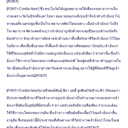
[/FONT]
[FONT=′Cordia New′] ซึ่ง พระในวัดได้ปฐมพยาบาลให้เพื่อบรรเทาอาการเจ็บ
ปวดเพราะวัดไม่มีรถที่จะพาไปหา หมอ รอจนกระทั่งรุ่งเช้าจึงนำตัวเจ้าอั่งเปาไป
หาหมอที่จ.นครปฐมซึ่งเป็นโรง พยาบาลสัตว์โดยเฉพาะ เมื่อนำเจ้าอั่งเปาไปถึง
โรง พยาบาล สัตวแพทย์ระบุว่าเจ้าอั่งเปาถูกยิงด้วยกระสุนปืนแบบหัวระเบิดจึง
ต้องทำการ รักษาด้วยการตัดขาหน้าด้านขวาทิ้งเพื่อรักษาชีวิตเจ้าอั่งเปาไว้โดย
ไม่มีทาง เลือกอื่นซึ่งอาตมาก็เลี้ยงเจ้าอั่งเปาอย่างดีตลอดมา ปัจจุบัน เจ้าอั่งเปา
ใช้ชีวิตแบบสุนัขทั่วไปมีความสมบูรณ์แข็งแรง แม้จะมีเพียง 3 ขาเท่านั้น ซึ่งเจ้า
อั่งเปาใช้การกระโดดแทนการเดินแบบสุนัขปกติ โดยผู้คนที่เข้ามาทำบุญภายใน
วัด เมื่อพบเห็นเจ้าอั่งเปาต่างพากันสงสารและเอ็นดู อยากให้ผู้ที่ท้อแท้ชีวิตดูเจ้า
อั่งเปาเป็นอุทาหรณ์[/FONT]
[FONT=′Cordia New′]นายธีรพงษ์พันธุ์ สีมา ฤทธิ์ ลูกศิษย์วัดสำปะซิว เปิดเผยว่า
มีประชาชนที่เข้ามาที่วัดเข้ามาถ่ายรูปเจ้าอั่งเปาเป็นจำนวนมากและสงสารเจ้า
อังเปาที่เดิมเป็นสุนัขที่มีครบทั้ง 4 ขา แต่ช่วงหลังมีขาเหลือเพียง 3 ขาและต้อง
ใช้วิธีการกะโดดแทนการเดิน ซึ่งเจ้าอาวาสยืนยันที่จะเลี้ยงไว้จนเจ้าอั่งเปาสิ้น
อายุขัย ซึ่งก่อนหน้านี้มีประชาชนที่เดินทางมาที่วัดนำภาพเจ้าอั่งเปาไปลงในเฟ
ซบุ๊ค เพื่อประชาสัมพันธ์ให้ผู้สนใจเข้ามาดูเจ้าอั่งเปาด้วย[/FONT]