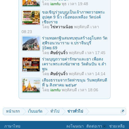
โดย
iamfu
พุธ เวลา 19:48
ขอเชิญร่วมบุญเป็นเจ้าภาพถวายพระ
อุปคุต 9 นิ้ว เนื้อทองเหลือง วัดปงค์
เชียงราย
โดย
ไข่หวานน้อย
พฤหัสบดี เวลา
08:23
ร่วมทอดกฐินสมทบทุนสร้างอุโบสถ วัด
สุพีรอนวนาราม จ.ปราจีนบุรี
15พย.69
โดย
ศิษย์รุ่นจิ๋ว
พฤหัสบดี เวลา 17:45
ร่วมบุญถวายค่ารักษาและยา เพื่อสง
เคราะพระสงฆ์อาพาธ วัดต้นปัน จ.ลํา
พูน
โดย
ศิษย์รุ่นจิ๋ว
พฤหัสบดี เวลา 14:14
เสียงธรรมจากวัดท่าขนุน วันพฤหัสบดี
ที่ ๖ สิงหาคม ๒๕๖๙
โดย
iamfu
พฤหัสบดี เวลา 18:06
หน้าแรก
เว็บบอร์ด
ทั่วไป
ข่าวทั่วไป
ภาษาไทย
ลงโฆษณา
ติดต่อเรา
ช่วยเหลือ