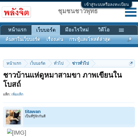
เข้าสู่ระบบหรือลงทะเบียน
ชุมชนชาวพุทธ
หน้าแรก
มีอะไรใหม่
วิดีโอ
เว็บบอร์ด
ค้นหาในเว็บบอร์ด
เรื่องเด่น
กระทู้และโพสต์ล่าสุด
หน้าแรก
เว็บบอร์ด
ทั่วไป
ข่าวทั่วไป
ชาวบ้านแห่ดูหมาสามขา ภาพเขียนใน
โบสถ์
แท็ก:
เพิ่มแท็ก
titawan
เป็นที่รู้จักกันดี