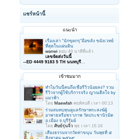
แชร์หน้านี้
แนะนำ
เรื่องเล่า "นักขุดกรุ"มือขลัง ขมังเวทย์
ที่สุดในแผ่นดิน
wanwi
ตอบ
49 นาทีที่แล้ว
เลขจัดส่งวันนี้
--ED 4449 9183 5 TH นนทบุรี
…
เข้าชมมาก
ทำไมวันนี้คนถึงเชื่อรีวิวน้อยลง? รวม
รีวิวจากผู้ใช้บริการจริง ญาณฮีลใจ by
แมวฟ้า
โดย
Maewfah
พฤหัสบดี เวลา 00:13
ร่วมสมทบทุนดูแลรักษาพระสงฆ์ผู้
อาพาธหรือชราภาพ วัดประชานิรมิต
อ.เมือง จ.บุรีรัมย์
โดย
ศิษย์รุ่นจิ๋ว
พุธ เวลา 15:16
เสียงธรรมจากวัดท่าขนุน วันพุธที่ ๕
สิงหาคม ๒๕๖๙