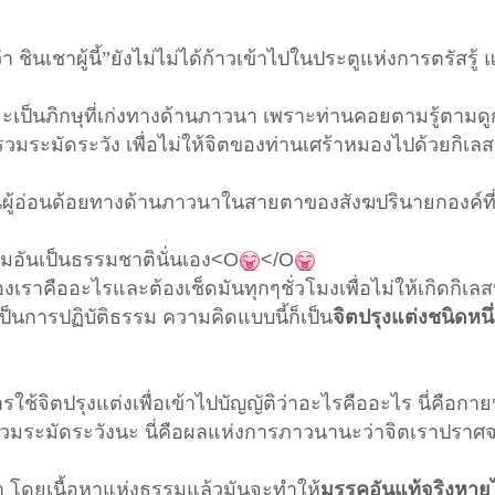
 ชินเชาผู้นี้”ยังไม่ไม่ได้ก้าวเข้าไปในประตูแห่งการตรัสรู้ 
้น่าจะเป็นภิกษุที่เก่งทางด้านภาวนา เพราะท่านคอยตามรู้ตาม
มระมัดระวัง เพื่อไม่ให้จิตของท่านเศร้าหมองไปด้วยกิเล
็นผู้อ่อนด้อยทางด้านภาวนาในสายตาของสังฆปรินายกองค์ที
มอันเป็นธรรมชาติ
นั่นเอง
<O
</O
เราคืออะไรและต้องเช็ดมันทุกๆชั่วโมงเพื่อไม่ให้เกิดกิเลส
เป็นการปฏิบัติธรรม ความคิดแบบนี้ก็เป็น
จิตปรุงแต่งชนิดหนึ
รใช้จิตปรุงแต่งเพื่อเข้าไปบัญญัติว่าอะไรคืออะไร นี่คือกายน
ำรวมระมัดระวังนะ นี่คือผลแห่งการภาวนานะว่าจิตเราปราศ
า โดยเนื้อหาแห่งธรรมแล้วมันจะทำให้
มรรคอันแท้จริงหาย