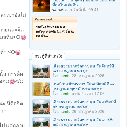
เรื่องเล่า "นักขุดกรุ"มือขลัง ขมังเวทย์
ที่สุดในแผ่นดิน
wanwi
ตอบ
วันนี้เมื่อ 09:41
และเขายังไม่
Pattana said:
↑
วันที่ ๘ สิงหาคม พ.ศ.
ดูกายและจิต
๒๕๖๙ ตรงกับวันเสาร์ แรม
๑๐ ค่ำ…
<O
สมลทิน
่ห้า
<O
กระทู้ที่น่าสนใจ
เสียงธรรมจากวัดท่าขนุน วันจันทร์ที่
๒๗ กรกฎาคม ๒๕๖๙
นั้น การคิด
โดย
iamfu
28 กรกฎาคม 2026
่ง
<O
</O
เทศน์วันเข้าพรรษา วันพฤหัสบดีที่ ๓๐
กรกฎาคม พุทธศักราช ๒๕๖๙
โดย
iamfu
อาทิตย์ เวลา 17:06
เสียงธรรมจากวัดท่าขนุน วันอาทิตย์ที่
ะ นี่คือจิต
๒๖ กรกฎาคม ๒๕๖๙
จาก
โดย
iamfu
26 กรกฎาคม 2026
เสียงธรรมจากวัดท่าขนุน วันเสาร์ที่
๒๕ กรกฎาคม ๒๕๖๙
ไป
แต่กลาย