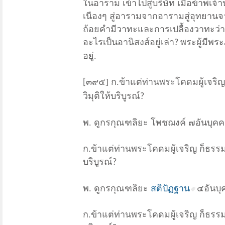
ในอาราม เข้าไปสู่บริษัท เมื่อข้าพเจ
เนืองๆ สู่อารามจากอาราม
สู่อุทยาน
ถ้อยคำมีวาทะและการเปลื้องวาทะว่าดั
อะไรเป็นอานิสงส์อยู่เล่า
พระผู้มีพร
?
อยู่.
๓๙๕] ก.
ข้าแต่ท่านพระโคดมผู้เจริ
[
วิมุติให้บริบูรณ์
?
พ. ดูกรกุณฑลิยะ โพชฌงค์ ๗
อันบุคค
ก.
ข้าแต่ท่านพระโคดมผู้เจริญ ก็ธรรม
บริบูรณ์
?
พ. ดูกรกุณฑลิยะ
สติปัฏฐาน
๔
อันบุ
ก.
ข้าแต่ท่านพระโคดมผู้เจริญ ก็ธรร