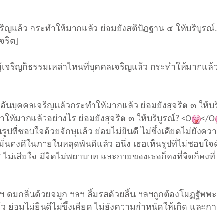
ริญแล้ว กระทำให้มากแล้ว ย่อมยังสติปัฏฐาน ๔ ให้บริบูรณ์.
จริต]
้เจริญ
ก็ธรรมเหล่าไหนที่บุคคลเจริญแล้ว กระทำให้มากแล้ว
รอันบุคคลเจริญแล้ว
กระทำให้มากแล้ว ย่อมยังสุจริต ๓ ให้บร
ให้มากแล้วอย่างไร ย่อมยังสุจริต ๓ ให้บริบูรณ์
? <O
</O
นรูปที่ชอบใจด้วยจักษุแล้ว ย่อมไม่ยินดี ไม่ขึ้งเคียด
ไม่ยังคว
 มั่นคงดีในภายใน
หลุดพ้นดีแล้ว อนึ่ง เธอเห็นรูปที่ไม่ชอบใจ
เลส ไม่เสียใจ มีจิตไม่พยาบาท และกายของเธอก็คงที่
จิตก็คงที่
ลฯ ดมกลิ่นด้วยจมูก ฯลฯ ลิ้มรสด้วยลิ้น ฯลฯ
ถูกต้องโผฏฐัพพ
ว ย่อมไม่ยินดี
ไม่ขึ้งเคียด ไม่ยังความกำหนัดให้เกิด และก