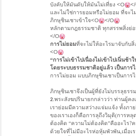
บังคับให้มันดับให้มันไม่เที่ยง
<O
<
และ
ไม่ใช่การยอมหรือไม่ยอม
ที่จะไ
ภิกษุชินเชาเข้าใจ
<O
</O
หลักตามกฎธรรมชาติ ทุกสรรพสิ่งย่อมไ
</O
การไม่ยอม
ที่จะไม่ให้อะไรมาจับกับสิ่
<O
“การไม่เข้าไปเนื่องไม่เข้าไปเนิ่นช้
โดยระบบธรรมชาติอยู่แล้ว เป็นการ
การไม่ยอม แบบภิกษุชินเชาเป็นการ
ภิกษุชินเชาจึงเป็นผู้ที่ยังไม่บรรลุธ
.พระสังฆปรินายกกล่าวว่า ท่านผู้ค
2
เราย่อมมีความสว่างแจ่มแจ้ง ทั้งภา
ของเราเองก็คือการลุถึงวิมุติ(การหลุด
ต้องคิด “ความไม่ต้องคิด”คืออะไร
ค
?
ด้วยใจที่ไม่มีอะไรห่อหุ้มพัวพัน,เมื่