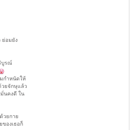
 ย่อมยัง
ิบูรณ์
ามกำหนัดให้
ด้วยจักษุแล้ว
 มั่นคงดี ใน
ะด้วยกาย
ายของเธอก็