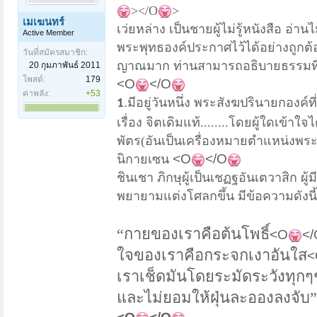
></O
>
เมเฆนทร์
เว่ยหล่าง เป็นชายผู้ไม่รู้หนังสือ อ
Active Member
พระพุทธองค์ประกาศไว้ได้อย่างถูกต้อ
วันที่สมัครสมาชิก:
ญาณมาก ท่านสามารถอธิบายธรรมที่
20 กุมภาพันธ์ 2011
โพสต์:
179
<O
</O
ค่าพลัง:
+53
.
มีอยู่วันหนึ่ง พระสังฆปรินายกองค์ท
1
เรื่อง จิตเดิมแท้........โดยผู้ใดเข้าใ
พัตร(อันเป็นเครื่องหมายตำแหน่งพระ
<O
</O
นิกายเซน
ชินเชา ภิกษุผู้เป็นเชฏฐอันเตวาสิก ผ
พยายามแต่งโศลกขึ้น มีข้อความดังนี้
“กายของเราคือต้นโพธิ์
<O
</
ใจของเราคือกระจกเงาอันใส
<
เราเช็ดมันโดยระมัดระวังทุกๆช
และไม่ยอมให้ฝุ่นละอองลงจับ”