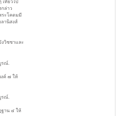
 เที่ยวไป
งกล่าว
นพระโคดมมี
ผลานิสงส์
ยังวิชชาและ
ูรณ์.
ค์ ๗ ให้
ูรณ์.
ัฏฐาน ๔ ให้