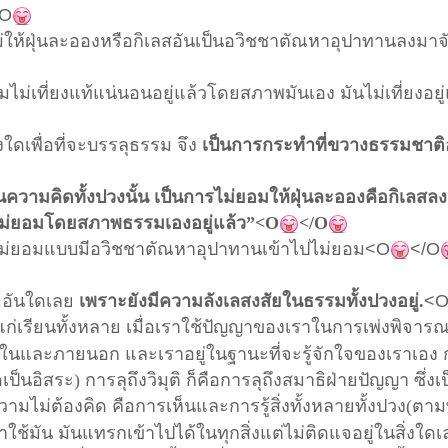
/O
ม่ให้ฝุ่นละอองหรือกิเลสอันเป็นอวิชชาตัณหาอุปาทานลงมาจับ.
ม่เที่ยงแท้แน่นอนอยู่แล้วโดยสภาพมันเอง มันไม่เที่ยงอยู่
งใดเพื่อที่จะบรรลุธรรม จึง
เป็นการกระทำที่ขวางธรรมชาติ
าในความคิดทั้งปวงนั้น เป็นการไม่ยอมให้ฝุ่นละอองคือกิเลสล
ไม่ยอมโดยสภาพธรรมเองอยู่แล้ว”<O
</O
ไม่ยอมแบบมีอวิชชาตัณหาอุปาทานเข้าไปไม่ยอม
<O
</O
รรมอันใดเลย
เพราะยังมีความลังเลสงสัยในธรรมทั้งปวงอยู่.
<
งแก่เรียนทั้งหลาย เมื่อเราใช้ปัญญาของเราในการเพ่งพิจ
ยในและภายนอก และเราอยู่ในฐานะที่จะรู้จักใจของเราเอง ก
เป็นอิสระ) การลุถึงวิมุติ ก็คือการลุถึงสมาธิฝ่ายปัญญา ซึ่ง
วามไม่ต้องคิด คือการเห็นและการรู้สิ่งทั้งหลายทั้งปวง(ตามที
อเราใช้มัน มันแทรกเข้าไปได้ในทุกสิ่งแต่ไม่ติดแจอยู่ในสิ่งใด