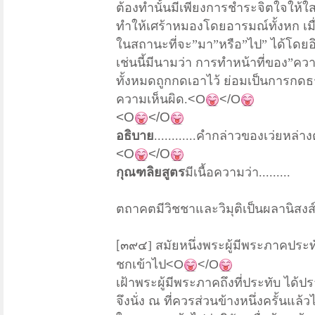
ต้องทำนั้นมีเพียงการชำระจิตใจให้ใ
ทำให้เศร้าหมองโดยอารมณ์ทั้งหก เม
ในสถานะที่จะ”มา”หรือ”ไป” ได้โดยอิส
เช่นนี้มีนามว่า การทำหน้าที่ของ”ความ
ทั้งหมดถูกกดเอาไว้ ย่อมเป็นการกดธ
ความเห็นผิด.
<O
</O
<O
</O
อธิบาย
............คำกล่าวของเว่ยหล่
<O
</O
กุณฑลิยสูตร
มีเนื้อความว่า.........
ตถาคตมีวิชชาและวิมุติเป็นผลานิสงส
๓๙๔] สมัยหนึ่ง
พระผู้มีพระภาคประทั
[
ชกเข้าไป
<O
</O
เฝ้าพระผู้มีพระภาคถึงที่ประทับ ได้ป
จึงนั่ง ณ ที่ควรส่วนข้างหนึ่ง
ครั้นแล้ว