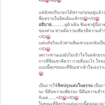
<O
</O
แต่สังฆปรินายกได้ทราบก่อนอยู่แล้วว่า
ซึมทราบในจิตเดิมแท้
<O
</O
อธิบาย
...........
ดูผิวเผิน ชินเชาผู้นี
ของท่าน ท่านมีความเพียรมีความสำรว
</O
แต่แท้จริงแล้วท่านชินเชาเองกลับเป
</O
เพราะท่านเองยังไม่เข้าใจใน
หลักธรร
การที่ชินเชาคิดว่า กายคืออะไร ใจของ
แบบนี้ทุกๆขณะที่ชินเชาเข้าใจเองว่า
เป็นการใช้
จิตปรุงแต่งในธรรม
เป็นกา
นะ นี่คือความเพียรนะ นี่คือความส
<O
</O
กิเลส.......
ในขณะที่จิตปรุงแต่งแบบนี้ตลอดเวล