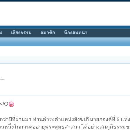
พ
เสียงธรรม
สมาชิก
ห้องสนทนา
11
.
</O
 กว่าปีที่ผ่านมา ท่านดำรงตำแหน่งสังฆปรินายกองค์ที่ 6 แห
่ส่วนหนึ่งในการต่ออายุพระพุทธศาสนา ได้อย่างสมภูมิธรรม