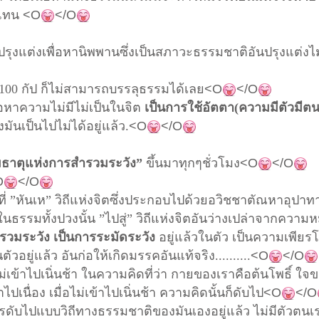
นแทน
<O
</O
ปรุงแต่งเพื่อหานิพพานซึ่งเป็นสภาวะธรรมชาติอันปรุงแต่งไม
อีก 100 กัป ก็ไม่สามารถบรรลุธรรมได้เลย
<O
</O
่อหาความไม่มีไม่เป็นในจิต
เป็นการใช้อัตตา(ความมีตัวมีตน
ซึ่งมันเป็นไปไม่ได้อยู่แล้ว.
<O
</O
รรมธาตุแห่งการสำรวมระวัง”
ขึ้นมาทุกๆชั่วโมง
<O
</O
O
</O
ี่
”หันเห”
วิถีแห่งจิตซึ่งประกอบไปด้วยอวิชชาตัณหาอุปา
นธรรมทั้งปวงนั้น
”ไปสู่”
วิถีแห่งจิตอันว่างเปล่าจากความ
รวมระวัง เป็นการระมัดระวัง
อยู่แล้วในตัว เป็นความเพียร
อยู่แล้ว อันก่อให้เกิดมรรคอันแท้จริง..........
<O
</O
ม่เข้าไปเนิ่นช้า
ในความคิดที่ว่า กายของเราคือต้นโพธิ์ ใจ
ข้าไปเนื่อง เมื่อไม่เข้าไปเนิ่นช้า ความคิดนั้นก็ดับไป
<O
</O
รดับไปแบบวิถีทางธรรมชาติของมันเองอยู่แล้ว ไม่มีตัวตนเ