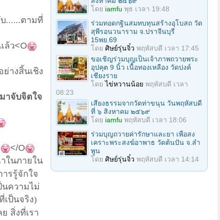
สิงหาคม ๒๕๖๙
โดย
iamfu
พุธ เวลา 19:48
.....ตามที่
ร่วมทอดกฐินสมทบทุนสร้างอุโบสถ วัด
สุพีรอนวนาราม จ.ปราจีนบุรี
15พย.69
แล้ว
<O
โดย
ศิษย์รุ่นจิ๋ว
พฤหัสบดี เวลา 17:45
ขอเชิญร่วมบุญเป็นเจ้าภาพถวายพระ
อุปคุต 9 นิ้ว เนื้อทองเหลือง วัดปงค์
อย่างสิ้นเชิง
เชียงราย
โดย
ไข่หวานน้อย
พฤหัสบดี เวลา
08:23
งมาจับจิตใจ
เสียงธรรมจากวัดท่าขนุน วันพฤหัสบดี
ที่ ๖ สิงหาคม ๒๕๖๙
โดย
iamfu
พฤหัสบดี เวลา 18:06
ร่วมบุญถวายค่ารักษาและยา เพื่อสง
เคราะพระสงฆ์อาพาธ วัดต้นปัน จ.ลํา
O
</O
พูน
โดย
ศิษย์รุ่นจิ๋ว
พฤหัสบดี เวลา 14:14
ารณาในภายใน
ารรู้จักใจ
เป็นความไม่
่เป็นจริง)
เลย
สิ่งที่เรา