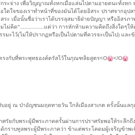
สกระจ่าง เพื่อวิญญาณทั้งหกเมื่อแล่นไปตามอายตนะทั้งหก จ
ื่อใดใจของเราทำหน้าที่ของมันได้โดยอิสระ ปราศจากอุปสร
ระ เมื่อนั้นชื่อว่าเราได้บรรลุสมาธิฝ่ายปัญญา หรืออิสรภ
ไม่คิด”................แต่ว่า การหักห้ามความคิดถึงสิ่งใดๆใ
รรมะไว้(ไม่ให้ปรากฏหรือเป็นไปตามที่ควรจะเป็นไป) และข้อ
างตรงกับที่พระพุทธองค์ตรัสไว้ในกุณฑลิยสูตร
<O
</O
์
บอยู่ ณ ป่าอัญชนมฤคทายวัน ใกล้เมืองสาเกต ครั้งนั้นแล
ก
ราศรัยกับพระผู้มีพระภาค
ครั้นผ่านการปราศรัยพอให้ระลึกถึ
ได้กราบทูลพระผู้มีพระภาคว่า ข้าแต่พระโคดมผู้เจริญ
ข้าพเจ