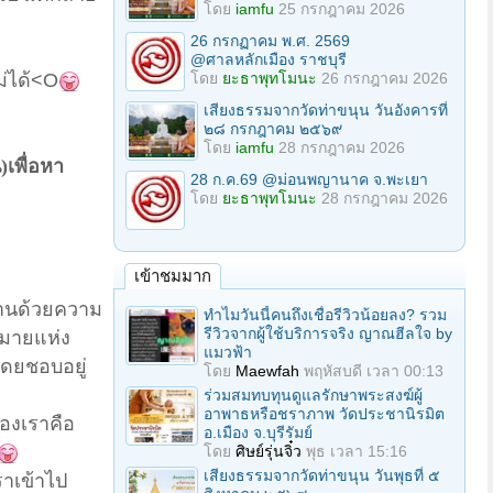
โดย
iamfu
25 กรกฎาคม 2026
26 กรกฏาคม พ.ศ. 2569
@ศาลหลักเมือง ราชบุรี
โดย
ยะธาพุทโมนะ
26 กรกฎาคม 2026
่ได้
<O
เสียงธรรมจากวัดท่าขนุน วันอังคารที่
๒๘ กรกฎาคม ๒๕๖๙
โดย
iamfu
28 กรกฎาคม 2026
)เพื่อหา
28 ก.ค.69 @ม่อนพญานาค จ.พะเยา
โดย
ยะธาพุทโมนะ
28 กรกฎาคม 2026
เข้าชมมาก
ทานด้วยความ
ทำไมวันนี้คนถึงเชื่อรีวิวน้อยลง? รวม
รีวิวจากผู้ใช้บริการจริง ญาณฮีลใจ by
หมายแห่ง
แมวฟ้า
โดยชอบอยู่
โดย
Maewfah
พฤหัสบดี เวลา 00:13
ร่วมสมทบทุนดูแลรักษาพระสงฆ์ผู้
อาพาธหรือชราภาพ วัดประชานิรมิต
ของเราคือ
อ.เมือง จ.บุรีรัมย์
โดย
ศิษย์รุ่นจิ๋ว
พุธ เวลา 15:16
เสียงธรรมจากวัดท่าขนุน วันพุธที่ ๕
ราเข้าไป