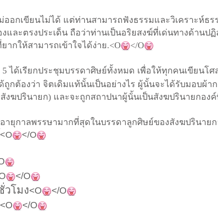
่านไม่ออกเขียนไม่ได้ แต่ท่านสามารถฟังธรรมและวิเคราะห์ธรร
งและตรงประเด็น ถือว่าท่านเป็นอริยสงฆ์ที่เด่นทางด้านปฏิ
ยากให้สามารถเข้าใจได้ง่าย.<O
</O
ี่ 5 ได้เรียกประชุมบรรดาศิษย์ทั้งหมด เพื่อให้ทุกคนเขียนโศ
จได้ถูกต้องว่า จิตเดิมแท้นั้นเป็นอย่างไร ผู้นั้นจะได้รับมอบผ้
สังฆปรินายก) และจะถูกสถาปนาผู้นั้นเป็นสังฆปรินายกองค์ท
ู้มีอายุกาลพรรษามากที่สุดในบรรดาลูกศิษย์ของสังฆปรินายกอง
<O
</O
O
O
</O
ั่วโมง
<O
</O
<O
</O