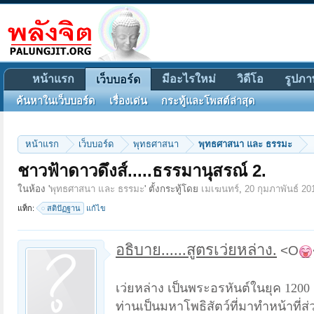
หน้าแรก
มีอะไรใหม่
วิดีโอ
รูปภา
เว็บบอร์ด
ค้นหาในเว็บบอร์ด
เรื่องเด่น
กระทู้และโพสต์ล่าสุด
หน้าแรก
เว็บบอร์ด
พุทธศาสนา
พุทธศาสนา และ ธรรมะ
ชาวฟ้าดาวดึงส์.....ธรรมานุสรณ์ 2.
ในห้อง '
พุทธศาสนา และ ธรรมะ
' ตั้งกระทู้โดย
เมเฆนทร์
,
20 กุมภาพันธ์ 20
แท็ก:
สติปัฏฐาน
แก้ไข
อธิบาย......สูตรเว่ยหล่าง.
<O
เว่ยหล่าง เป็นพระอรหันต์ในยุค 1200
ท่านเป็นมหาโพธิสัตว์ที่มาทำหน้าที