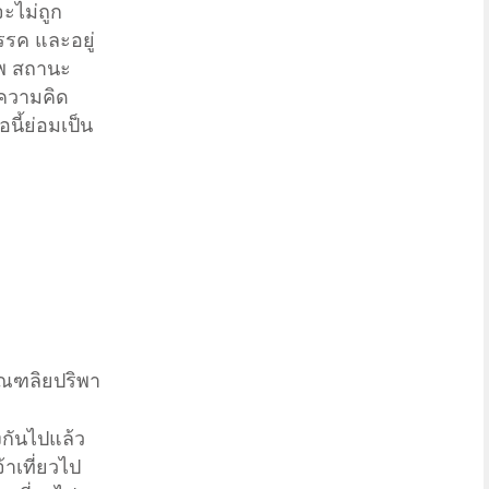
ะไม่ถูก
รค และอยู่
าพ สถานะ
ห้ความคิด
นี้ย่อมเป็น
ุณฑลิยปริพา
งกันไปแล้ว
้าเที่ยวไป