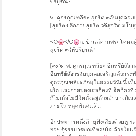
บริบูรณ์
?
พ. ดูกรกุณฑลิยะ สุจริต ๓
อันบุคคลเจ
สุจริต
คือกายสุจริต วจีสุจริต มโนสุ
[
3
<O
</O
ก. ข้าแต่ท่านพระโคดมผู
สุจริต ๓
ให้บริบูรณ์
?
๓๙๖] พ. ดูกรกุณฑลิยะ อินทรีย์สังว
[
อินทรีย์สังวร
อันบุคคลเจริญแล้ว
กระทำ
ดูกรกุณฑลิยะ
ภิกษุในธรรมวินัยนี้ เห็
เกิด และกายของเธอก็คงที่ จิตก็คงที่
ก็ไม่เก้อ
ไม่มีจิตตั้งอยู่ด้วยอำนาจกิ
ภายใน หลุดพ้นดีแล้ว.
อีกประการหนึ่ง
ภิกษุฟังเสียงด้วยหู ฯ
ฯลฯ รู้ธรรมารมณ์ที่ชอบใจ ด้วยใจแล้