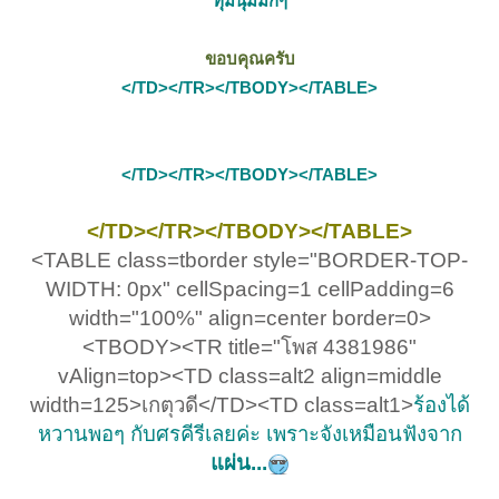
ทุ้มนุ่มมั่กๆ
ขอบคุณครับ
</TD></TR></TBODY></TABLE>
</TD></TR></TBODY></TABLE>
</TD></TR></TBODY></TABLE>
<TABLE class=tborder style="BORDER-TOP-
WIDTH: 0px" cellSpacing=1 cellPadding=6
width="100%" align=center border=0>
<TBODY><TR title="โพส 4381986"
vAlign=top><TD class=alt2 align=middle
width=125>เกตุวดี</TD><TD class=alt1>
ร้องได้
หวานพอๆ กับศรคีรีเลยค่ะ เพราะจังเหมือนฟังจาก
แผ่น...