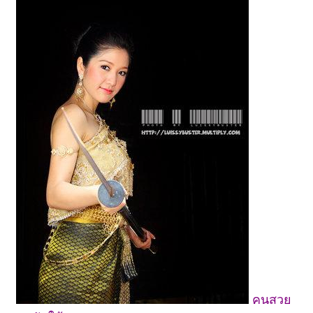
คนสวย