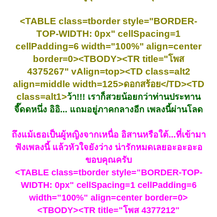
<TABLE class=tborder style="BORDER-
TOP-WIDTH: 0px" cellSpacing=1
cellPadding=6 width="100%" align=center
border=0><TBODY><TR title="โพส
4375267" vAlign=top><TD class=alt2
align=middle width=125>ดอกสร้อย</TD><TD
class=alt1>
ว้า!!! เราก็สวยน้อยกว่าท่านประทาน
จี๊ดดหนึ่ง อิอิ... แถมอยู่ภาคกลางอีก เพลงนี้ผ่านโลด
ถึงแม้เธอเป็นผู้หญิงจากเหนื่อ อิสานหรือใต้...ที่เข้ามา
ฟังเพลงนี้ แล้วหัวใจยังว่าง น่ารักหมดเลยอะอะอะอ
ขอบคุณครับ
<TABLE class=tborder style="BORDER-TOP-
WIDTH: 0px" cellSpacing=1 cellPadding=6
width="100%" align=center border=0>
<TBODY><TR title="โพส 4377212"