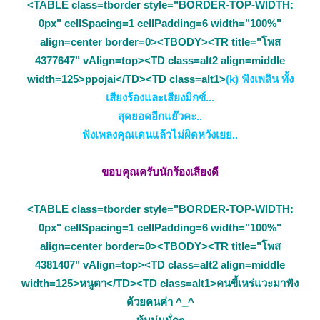
<TABLE class=tborder style="BORDER-TOP-WIDTH:
0px" cellSpacing=1 cellPadding=6 width="100%"
align=center border=0><TBODY><TR title="โพส
4377647" vAlign=top><TD class=alt2 align=middle
width=125>ppojai</TD><TD class=alt1>
(k) ฟังเพลิน ทั้ง
เสียงร้องและเสียงมิกซ์...
สุดยอดอีกแย๊วคะ..
ฟังเพลงคุณเดนแล้วไม่ผิดหวังเยย..
ขอบคุณครับนักร้องเสียงดี
<TABLE class=tborder style="BORDER-TOP-WIDTH:
0px" cellSpacing=1 cellPadding=6 width="100%"
align=center border=0><TBODY><TR title="โพส
4381407" vAlign=top><TD class=alt2 align=middle
width=125>หนูตา</TD><TD class=alt1>คนขี้เหร่แวะมาฟัง
ด้วยคนค่า ^_^