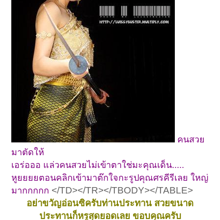
คนสวย
มาตัดให้
เอร่อออ แล่วคนสวยไม่เข้าตาใช่มะคุณเด็น.....
หูยยยยตอนคลิกเข้ามาต๊กใจกะรูปคุณศรคีรีเลย ใหญ่
</TD></TR></TBODY></TABLE>
มากกกกก
อย่าขวัญอ่อนซิครับท่านประทาน สวยขนาด
ประทานก็หรูสุดยอดเลย ขอบคุณครับ