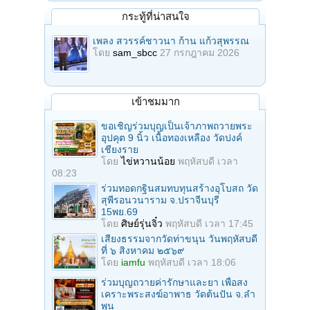
กระทู้ที่น่าสนใจ
เพลง สวรรค์ชาวนา ก้าน แก้วสุพรรณ
โดย
sam_sbcc
27 กรกฎาคม 2026
เข้าชมมาก
ขอเชิญร่วมบุญเป็นเจ้าภาพถวายพระ
อุปคุต 9 นิ้ว เนื้อทองเหลือง วัดปงค์
เชียงราย
โดย
ไข่หวานน้อย
พฤหัสบดี เวลา
08:23
ร่วมทอดกฐินสมทบทุนสร้างอุโบสถ วัด
สุพีรอนวนาราม จ.ปราจีนบุรี
15พย.69
โดย
ศิษย์รุ่นจิ๋ว
พฤหัสบดี เวลา 17:45
เสียงธรรมจากวัดท่าขนุน วันพฤหัสบดี
ที่ ๖ สิงหาคม ๒๕๖๙
โดย
iamfu
พฤหัสบดี เวลา 18:06
ร่วมบุญถวายค่ารักษาและยา เพื่อสง
เคราะพระสงฆ์อาพาธ วัดต้นปัน จ.ลํา
พูน