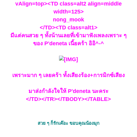
vAlign=top><TD class=alt2 align=middle
width=125>
nong_mook
</TD><TD class=alt1>
มีแต่คนสวย ๆ ทั้งน้านเลยที่เข้ามาฟังเพลงเพราะ ๆ
ของ P'deneta เนี้ยคร้า อิอิ^-^
เพราะมาก ๆ เลยคร้า ทั้งเสียงร้อง+การมิกซ์เสียง
มาส่งกำลังใจให้ P'deneta นะคระ
</TD></TR></TBODY></TABLE>
สวย ๆ ก็รักเค๊อะ ขอบคุณน้องมุก