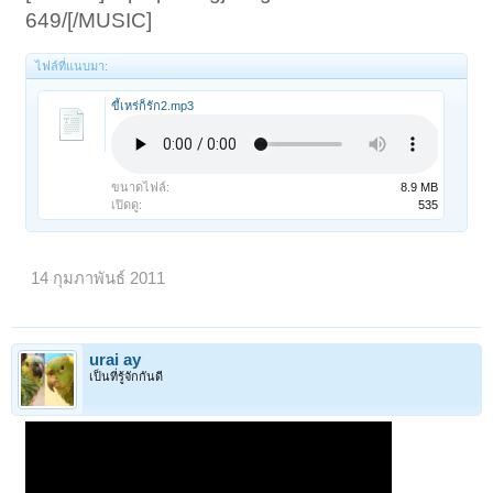
649/[/MUSIC]
ไฟล์ที่แนบมา:
ขี้เหร่ก็รัก2.mp3
ขนาดไฟล์:
8.9 MB
เปิดดู:
535
14 กุมภาพันธ์ 2011
urai ay
เป็นที่รู้จักกันดี