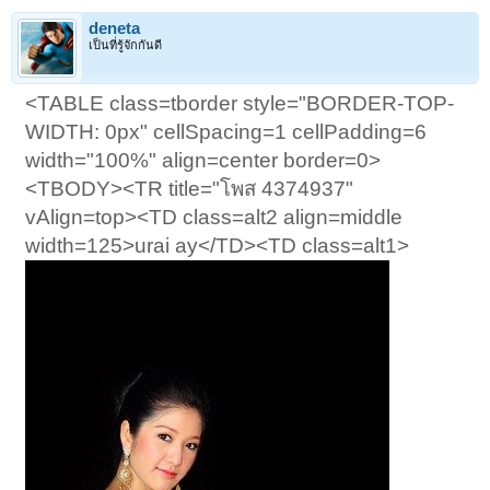
deneta
เป็นที่รู้จักกันดี
<TABLE class=tborder style="BORDER-TOP-
WIDTH: 0px" cellSpacing=1 cellPadding=6
width="100%" align=center border=0>
<TBODY><TR title="โพส 4374937"
vAlign=top><TD class=alt2 align=middle
width=125>urai ay</TD><TD class=alt1>