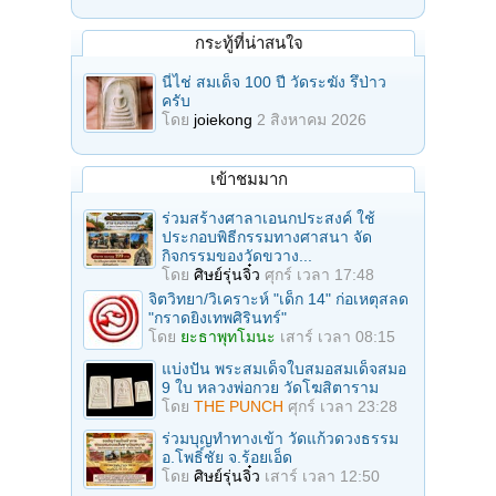
กระทู้ที่น่าสนใจ
นี่ไช่ สมเด็จ 100 ปี วัดระฆัง รึป่าว
ครับ
โดย
joiekong
2 สิงหาคม 2026
เข้าชมมาก
ร่วมสร้างศาลาเอนกประสงค์ ใช้
ประกอบพิธีกรรมทางศาสนา จัด
กิจกรรมของวัดขวาง...
โดย
ศิษย์รุ่นจิ๋ว
ศุกร์ เวลา 17:48
จิตวิทยา/วิเคราะห์ "เด็ก 14" ก่อเหตุสลด
"กราดยิงเทพศิรินทร์"
โดย
ยะธาพุทโมนะ
เสาร์ เวลา 08:15
แบ่งปัน พระสมเด็จใบสมอสมเด็จสมอ
9 ใบ หลวงพ่อกวย วัดโฆสิตาราม
โดย
THE PUNCH
ศุกร์ เวลา 23:28
ร่วมบุญทําทางเข้า วัดแก้วดวงธรรม
อ.โพธิ์ชัย จ.ร้อยเอ็ด
โดย
ศิษย์รุ่นจิ๋ว
เสาร์ เวลา 12:50