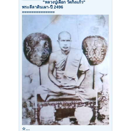
"หลวงปู่เผือก วัดกิ่งแก้ว"
พระลีลาดินเผา-ปี 2496
==============
☆…