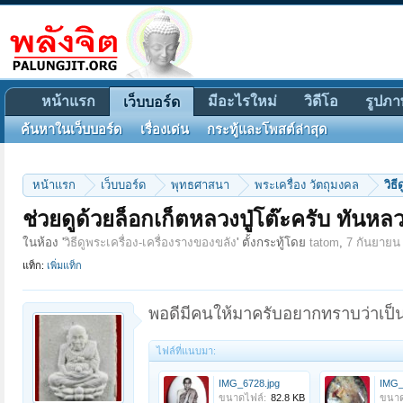
หน้าแรก
มีอะไรใหม่
วิดีโอ
รูปภา
เว็บบอร์ด
ค้นหาในเว็บบอร์ด
เรื่องเด่น
กระทู้และโพสต์ล่าสุด
หน้าแรก
เว็บบอร์ด
พุทธศาสนา
พระเครื่อง วัตถุมงคล
วิธ
ช่วยดูด้วยล็อกเก็ตหลวงปู่โต๊ะครับ ทันหลวง
ในห้อง '
วิธีดูพระเครื่อง-เครื่องรางของขลัง
' ตั้งกระทู้โดย
tatom
,
7 กันยายน
แท็ก:
เพิ่มแท็ก
พอดีมีคนให้มาครับอยากทราบว่าเป็น
ไฟล์ที่แนบมา:
IMG_6728.jpg
IMG_
ขนาดไฟล์:
82.8 KB
ขนาด