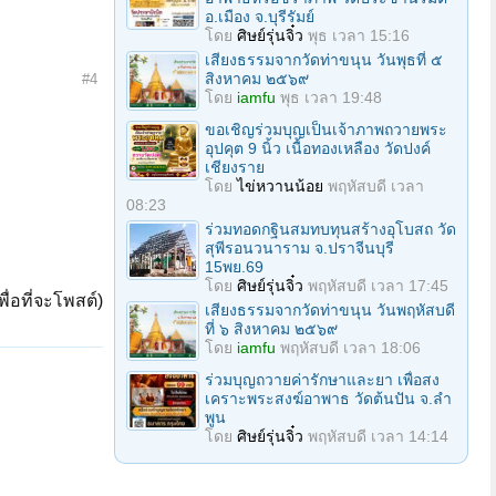
อ.เมือง จ.บุรีรัมย์
โดย
ศิษย์รุ่นจิ๋ว
พุธ เวลา 15:16
เสียงธรรมจากวัดท่าขนุน วันพุธที่ ๕
สิงหาคม ๒๕๖๙
#4
โดย
iamfu
พุธ เวลา 19:48
ขอเชิญร่วมบุญเป็นเจ้าภาพถวายพระ
อุปคุต 9 นิ้ว เนื้อทองเหลือง วัดปงค์
เชียงราย
โดย
ไข่หวานน้อย
พฤหัสบดี เวลา
08:23
ร่วมทอดกฐินสมทบทุนสร้างอุโบสถ วัด
สุพีรอนวนาราม จ.ปราจีนบุรี
15พย.69
โดย
ศิษย์รุ่นจิ๋ว
พฤหัสบดี เวลา 17:45
ื่อที่จะโพสต์)
เสียงธรรมจากวัดท่าขนุน วันพฤหัสบดี
ที่ ๖ สิงหาคม ๒๕๖๙
โดย
iamfu
พฤหัสบดี เวลา 18:06
ร่วมบุญถวายค่ารักษาและยา เพื่อสง
เคราะพระสงฆ์อาพาธ วัดต้นปัน จ.ลํา
พูน
โดย
ศิษย์รุ่นจิ๋ว
พฤหัสบดี เวลา 14:14