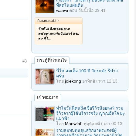
เรื่องเล่า "นักขุดกรุ"มือขลัง ขมังเวทย์
ที่สุดในแผ่นดิน
wanwi
ตอบ
วันนี้เมื่อ 09:41
Pattana said:
↑
วันที่ ๘ สิงหาคม พ.ศ.
๒๕๖๙ ตรงกับวันเสาร์ แรม
๑๐ ค่ำ…
กระทู้ที่น่าสนใจ
#3
นี่ไช่ สมเด็จ 100 ปี วัดระฆัง รึป่าว
ครับ
โดย
joiekong
อาทิตย์ เวลา 12:13
เข้าชมมาก
ทำไมวันนี้คนถึงเชื่อรีวิวน้อยลง? รวม
รีวิวจากผู้ใช้บริการจริง ญาณฮีลใจ by
แมวฟ้า
โดย
Maewfah
พฤหัสบดี เวลา 00:13
ร่วมสมทบทุนดูแลรักษาพระสงฆ์ผู้
อาพาธหรือชราภาพ วัดประชานิรมิต