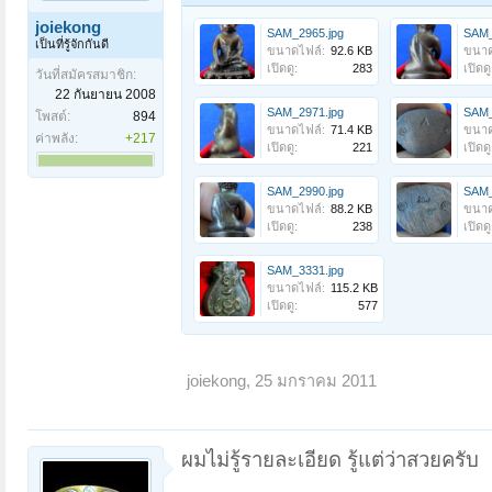
joiekong
SAM_2965.jpg
SAM_
เป็นที่รู้จักกันดี
ขนาดไฟล์:
92.6 KB
ขนาด
เปิดดู:
283
เปิดดู
วันที่สมัครสมาชิก:
22 กันยายน 2008
SAM_2971.jpg
SAM_
โพสต์:
894
ขนาดไฟล์:
71.4 KB
ขนาด
ค่าพลัง:
+217
เปิดดู:
221
เปิดดู
SAM_2990.jpg
SAM_
ขนาดไฟล์:
88.2 KB
ขนาด
เปิดดู:
238
เปิดดู
SAM_3331.jpg
ขนาดไฟล์:
115.2 KB
เปิดดู:
577
joiekong
,
25 มกราคม 2011
ผมไม่รู้รายละเอียด รู้แต่ว่าสวยครับ