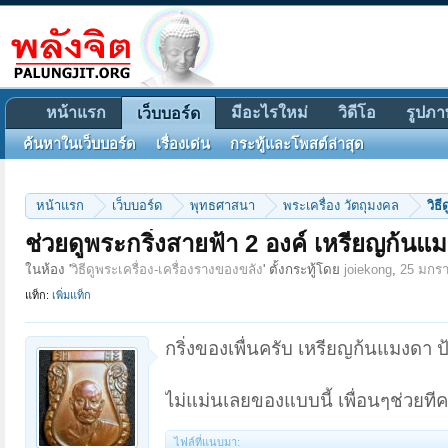
หน้าแรก
มีอะไรใหม่
วิดีโอ
รูปภา
เว็บบอร์ด
ค้นหาในเว็บบอร์ด
เรื่องเด่น
กระทู้และโพสต์ล่าสุด
หน้าแรก
เว็บบอร์ด
พุทธศาสนา
พระเครื่อง วัตถุมงคล
วิธ
ช่วยดูพระกริ่งสายฟ้า 2 องค์ เหรียญก้น
ในห้อง '
วิธีดูพระเครื่อง-เครื่องรางของขลัง
' ตั้งกระทู้โดย
joiekong
,
25 มกร
แท็ก:
เพิ่มแท็ก
กริ่งของเพื่นครับ เหรียญก้นแมงดา 
ไม่แม่นเลยของแบบนี้ เพื่อนๆช่วยทีค
ไฟล์ที่แนบมา: