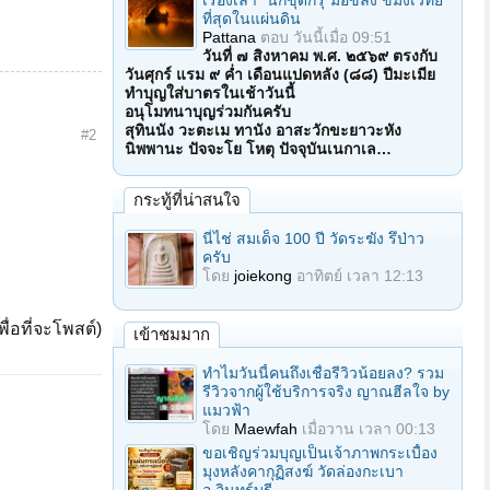
เรื่องเล่า "นักขุดกรุ"มือขลัง ขมังเวทย์
ที่สุดในแผ่นดิน
Pattana
ตอบ
วันนี้เมื่อ 09:51
วันที่ ๗ สิงหาคม พ.ศ. ๒๕๖๙ ตรงกับ
วันศุกร์ แรม ๙ ค่ำ เดือนแปดหลัง (๘๘) ปีมะเมีย
ทำบุญใส่บาตรในเช้าวันนี้
อนุโมทนาบุญร่วมกันครับ
สุทินนัง วะตะเม ทานัง อาสะวักขะยาวะหัง
#2
นิพพานะ ปัจจะโย โหตุ ปัจจุบันเนกาเล…
กระทู้ที่น่าสนใจ
นี่ไช่ สมเด็จ 100 ปี วัดระฆัง รึป่าว
ครับ
โดย
joiekong
อาทิตย์ เวลา 12:13
ื่อที่จะโพสต์)
เข้าชมมาก
ทำไมวันนี้คนถึงเชื่อรีวิวน้อยลง? รวม
รีวิวจากผู้ใช้บริการจริง ญาณฮีลใจ by
แมวฟ้า
โดย
Maewfah
เมื่อวาน เวลา 00:13
ขอเชิญร่วมบุญเป็นเจ้าภาพกระเบื้อง
มุงหลังคากุฏิสงฆ์ วัดล่องกะเบา