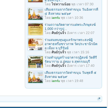
อ.อินทร์บุรี...
โดย
ไข่หวานน้อย
พุธ เวลา 07:30
เสียงธรรมจากวัดท่าขนุน วันอังคารที่
๔ สิงหาคม ๒๕๖๙
โดย
iamfu
พุธ เวลา 10:36
ร่วมถวายภัตตาหารแด่พระภิกษุสงฆ์
1,000 กว่ารูป...
โดย
ศิษย์รุ่นจิ๋ว
อังคาร เวลา 22:07
ร่วมสมทบทุนดูแลรักษาพระสงฆ์ผู้
อาพาธหรือชราภาพ วัดประชานิรมิต
อ.เมือง จ.บุรีรัมย์
โดย
ศิษย์รุ่นจิ๋ว
พุธ เวลา 15:16
ร่วมทำบุญสร้างอาคารกุฎิสงฆ์ วัดคีรี
รัตนาราม อ.อู่ทอง จ.สุพรรณบุรี
โดย
ศิษย์รุ่นจิ๋ว
อังคาร เวลา 17:40
เสียงธรรมจากวัดท่าขนุน วันพุธที่ ๕
สิงหาคม ๒๕๖๙
โดย
iamfu
พุธ เวลา 19:48