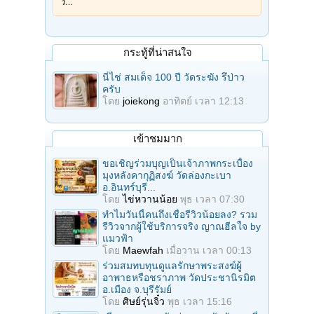
วิ…
กระทู้ที่น่าสนใจ
นี่ไช่ สมเด็จ 100 ปี วัดระฆัง รึป่าว
ครับ
โดย
joiekong
อาทิตย์ เวลา 12:13
เข้าชมมาก
ขอเชิญร่วมบุญเป็นเจ้าภาพกระเบื้อง
มุงหลังคากุฏิสงฆ์ วัดล่องกะเบา
อ.อินทร์บุรี...
โดย
ไข่หวานน้อย
พุธ เวลา 07:30
ทำไมวันนี้คนถึงเชื่อรีวิวน้อยลง? รวม
รีวิวจากผู้ใช้บริการจริง ญาณฮีลใจ by
แมวฟ้า
โดย
Maewfah
เมื่อวาน เวลา 00:13
ร่วมสมทบทุนดูแลรักษาพระสงฆ์ผู้
อาพาธหรือชราภาพ วัดประชานิรมิต
อ.เมือง จ.บุรีรัมย์
โดย
ศิษย์รุ่นจิ๋ว
พุธ เวลา 15:16