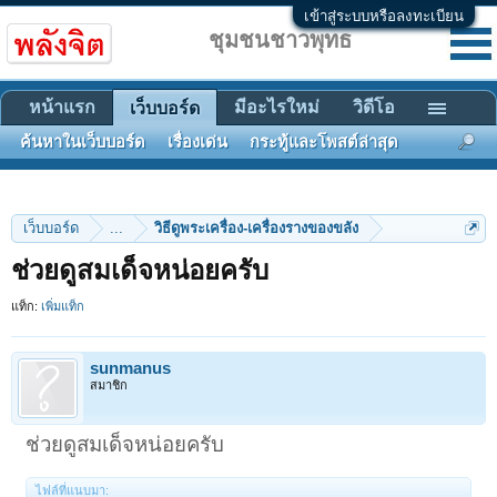
เข้าสู่ระบบหรือลงทะเบียน
ชุมชนชาวพุทธ
หน้าแรก
มีอะไรใหม่
วิดีโอ
เว็บบอร์ด
ค้นหาในเว็บบอร์ด
เรื่องเด่น
กระทู้และโพสต์ล่าสุด
เว็บบอร์ด
...
วิธีดูพระเครื่อง-เครื่องรางของขลัง
ช่วยดูสมเด็จหน่อยครับ
แท็ก:
เพิ่มแท็ก
sunmanus
สมาชิก
ช่วยดูสมเด็จหน่อยครับ
ไฟล์ที่แนบมา: