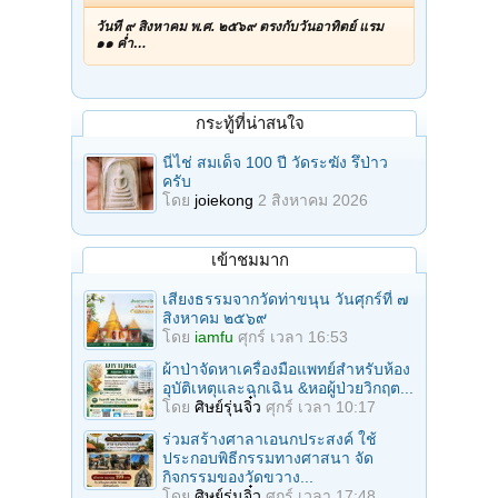
วันที่ ๙ สิงหาคม พ.ศ. ๒๕๖๙ ตรงกับวันอาทิตย์ แรม
๑๑ ค่ำ…
กระทู้ที่น่าสนใจ
นี่ไช่ สมเด็จ 100 ปี วัดระฆัง รึป่าว
ครับ
โดย
joiekong
2 สิงหาคม 2026
เข้าชมมาก
เสียงธรรมจากวัดท่าขนุน วันศุกร์ที่ ๗
สิงหาคม ๒๕๖๙
โดย
iamfu
ศุกร์ เวลา 16:53
ผ้าป่าจัดหาเครื่องมือแพทย์สำหรับห้อง
อุบัติเหตุและฉุกเฉิน &หอผู้ป่วยวิกฤต...
โดย
ศิษย์รุ่นจิ๋ว
ศุกร์ เวลา 10:17
ร่วมสร้างศาลาเอนกประสงค์ ใช้
ประกอบพิธีกรรมทางศาสนา จัด
กิจกรรมของวัดขวาง...
โดย
ศิษย์รุ่นจิ๋ว
ศุกร์ เวลา 17:48