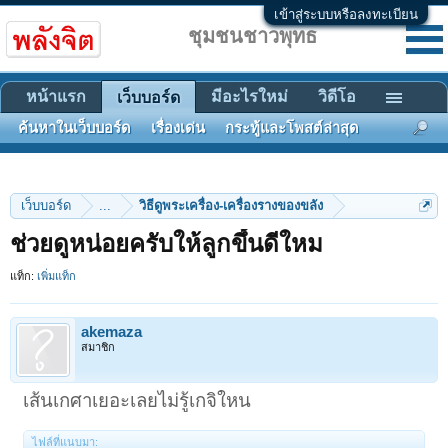
เข้าสู่ระบบหรือลงทะเบียน
ชุมชนชาวพุทธ
หน้าแรก
มีอะไรใหม่
วิดีโอ
เว็บบอร์ด
ค้นหาในเว็บบอร์ด
เรื่องเด่น
กระทู้และโพสต์ล่าสุด
เว็บบอร์ด
...
วิธีดูพระเครื่อง-เครื่องรางของขลัง
ช่วยดูหน่อยครับให้ลูกขึ้นดีใหม
แท็ก:
เพิ่มแท็ก
akemaza
สมาชิก
เส้นเกศาเยอะเลยไม่รู้เกจิใหน
ไฟล์ที่แนบมา: