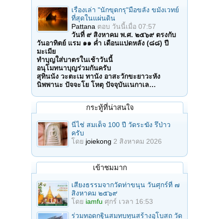
เรื่องเล่า "นักขุดกรุ"มือขลัง ขมังเวทย์
ที่สุดในแผ่นดิน
Pattana
ตอบ
วันนี้เมื่อ 07:57
วันที่ ๙ สิงหาคม พ.ศ. ๒๕๖๙ ตรงกับ
วันอาทิตย์ แรม ๑๑ ค่ำ เดือนแปดหลัง (๘๘) ปี
มะเมีย
ทำบุญใส่บาตรในเช้าวันนี้
อนุโมทนาบุญร่วมกันครับ
สุทินนัง วะตะเม ทานัง อาสะวักขะยาวะหัง
นิพพานะ ปัจจะโย โหตุ ปัจจุบันเนกาเล…
กระทู้ที่น่าสนใจ
นี่ไช่ สมเด็จ 100 ปี วัดระฆัง รึป่าว
ครับ
โดย
joiekong
2 สิงหาคม 2026
เข้าชมมาก
เสียงธรรมจากวัดท่าขนุน วันศุกร์ที่ ๗
สิงหาคม ๒๕๖๙
โดย
iamfu
ศุกร์ เวลา 16:53
ร่วมทอดกฐินสมทบทุนสร้างอุโบสถ วัด