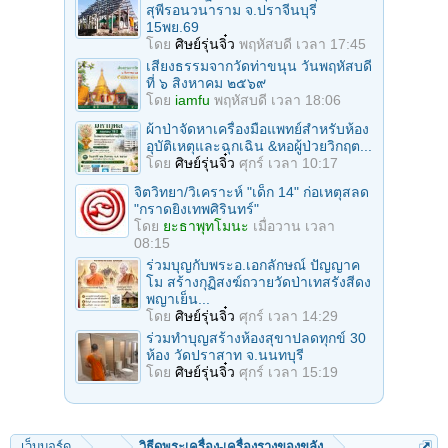
สุพีรอนวนาราม จ.ปราจีนบุรี
15พย.69
โดย
ศิษย์รุ่นจิ๋ว
พฤหัสบดี เวลา 17:45
เสียงธรรมจากวัดท่าขนุน วันพฤหัสบดี
ที่ ๖ สิงหาคม ๒๕๖๙
โดย
iamfu
พฤหัสบดี เวลา 18:06
ผ้าป่าจัดหาเครื่องมือแพทย์สำหรับห้อง
อุบัติเหตุและฉุกเฉิน &หอผู้ป่วยวิกฤต...
โดย
ศิษย์รุ่นจิ๋ว
ศุกร์ เวลา 10:17
จิตวิทยา/วิเคราะห์ "เด็ก 14" ก่อเหตุสลด
"กราดยิงเทพศิรินทร์"
โดย
ยะธาพุทโมนะ
เมื่อวาน เวลา
08:15
ร่วมบุญกับพระอ.เอกลักษณ์ ปัญญาค
โม สร้างกุฏิสงฆ์ถวายวัดป่าเทสรังสีดง
พญาเย็น...
โดย
ศิษย์รุ่นจิ๋ว
ศุกร์ เวลา 14:29
ร่วมทําบุญสร้างห้องสุขาปลดทุกข์ 30
ห้อง วัดปราสาท จ.นนทบุรี
โดย
ศิษย์รุ่นจิ๋ว
ศุกร์ เวลา 15:19
เว็บบอร์ด
...
วิธีดูพระเครื่อง-เครื่องรางของขลัง