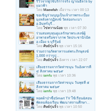
รีวิวจากผู้ใช้บริการจริง ญาณฮีลใจ by
แมวฟ้า
โดย
Maewfah
เมื่อวาน เวลา 00:13
ขอเชิญร่วมบุญเป็นเจ้าภาพกระเบื้อง
มุงหลังคากุฏิสงฆ์ วัดล่องกะเบา
อ.อินทร์บุรี...
โดย
ไข่หวานน้อย
พุธ เวลา 07:30
ร่วมสมทบทุนดูแลรักษาพระสงฆ์ผู้
อาพาธหรือชราภาพ วัดประชานิรมิต
อ.เมือง จ.บุรีรัมย์
โดย
ศิษย์รุ่นจิ๋ว
พุธ เวลา 15:16
ร่วมถวายภัตตาหารแด่พระภิกษุสงฆ์
1,000 กว่ารูป...
โดย
ศิษย์รุ่นจิ๋ว
อังคาร เวลา 22:07
เสียงธรรมจากวัดท่าขนุน วันอังคารที่
๔ สิงหาคม ๒๕๖๙
โดย
iamfu
พุธ เวลา 10:36
เสียงธรรมจากวัดท่าขนุน วันพุธที่ ๕
สิงหาคม ๒๕๖๙
โดย
iamfu
พุธ เวลา 19:48
ทอดผ้าป่าซื้อSmart TV ใช้เรียน&สอน
พัดลมห้องเรียน พัฒนาสถานศึกษา...
โดย
ศิษย์รุ่นจิ๋ว
พุธ เวลา 10:50