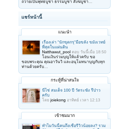
ถวายเป็นพุทธบูชา ธรรมบูชา สังฆบูชา…
แชร์หน้านี้
แนะนำ
เรื่องเล่า "นักขุดกรุ"มือขลัง ขมังเวทย์
ที่สุดในแผ่นดิน
Natthawut_pool
ตอบ
วันนี้เมื่อ 18:50
โอนเงินร่วมบุญให้แล้วครับ ขอ
ขอบพระคุณ คุณอาวันวิ และอนุโมทนาบุญกับทุก
ท่านด้วยครับ…
กระทู้ที่น่าสนใจ
นี่ไช่ สมเด็จ 100 ปี วัดระฆัง รึป่าว
ครับ
โดย
joiekong
อาทิตย์ เวลา 12:13
เข้าชมมาก
ทำไมวันนี้คนถึงเชื่อรีวิวน้อยลง? รวม