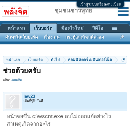
เข้าสู่ระบบหรือลงทะเบียน
ชุมชนชาวพุทธ
หน้าแรก
มีอะไรใหม่
วิดีโอ
เว็บบอร์ด
ค้นหาในเว็บบอร์ด
เรื่องเด่น
กระทู้และโพสต์ล่าสุด
หน้าแรก
เว็บบอร์ด
ทั่วไป
คอมพิวเตอร์ & อินเตอร์เน็ต
ช่วยด้วยครับ
แท็ก:
เพิ่มแท็ก
law23
เป็นที่รู้จักกันดี
หน้าจอขึ้น c:\wscnt.exe ลบไม่ออกแก้อย่างไร
สาเหตุเกิดจากอะไร