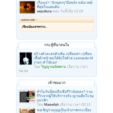
เรื่องเล่า "นักขุดกรุ"มือขลัง ขมังเวทย์
ที่สุดในแผ่นดิน
sepultura
ตอบ
วันนี้เมื่อ 13:19
wanwi said:
↑
เรียนน้องเสฯทราบ
…
กระทู้ที่น่าสนใจ
สร้างตัวละครตัวเดิม เปลี่ยนท่า เปลี่ยน
เสื้อผ้าหน้าผมได้ดังใจด้วย Leonardo AI
ง่ายๆ ทำได้เอง!
โดย
วิญญาณนิพพาน
เมื่อวาน เวลา
04:04
เข้าชมมาก
ทำไมวันนี้คนถึงเชื่อรีวิวน้อยลง? รวม
รีวิวจากผู้ใช้บริการจริง ญาณฮีลใจ by
แมวฟ้า
โดย
Maewfah
เมื่อวาน เวลา 00:13
ขอเชิญร่วมบุญเป็นเจ้าภาพกระเบื้อง