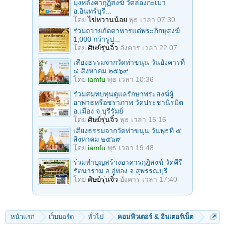
มุงหลังคากุฏิสงฆ์ วัดล่องกะเบา
อ.อินทร์บุรี...
โดย
ไข่หวานน้อย
พุธ เวลา 07:30
ร่วมถวายภัตตาหารแด่พระภิกษุสงฆ์
1,000 กว่ารูป...
โดย
ศิษย์รุ่นจิ๋ว
อังคาร เวลา 22:07
เสียงธรรมจากวัดท่าขนุน วันอังคารที่
๔ สิงหาคม ๒๕๖๙
โดย
iamfu
พุธ เวลา 10:36
ร่วมสมทบทุนดูแลรักษาพระสงฆ์ผู้
อาพาธหรือชราภาพ วัดประชานิรมิต
อ.เมือง จ.บุรีรัมย์
โดย
ศิษย์รุ่นจิ๋ว
พุธ เวลา 15:16
เสียงธรรมจากวัดท่าขนุน วันพุธที่ ๕
สิงหาคม ๒๕๖๙
โดย
iamfu
พุธ เวลา 19:48
ร่วมทำบุญสร้างอาคารกุฎิสงฆ์ วัดคีรี
รัตนาราม อ.อู่ทอง จ.สุพรรณบุรี
โดย
ศิษย์รุ่นจิ๋ว
อังคาร เวลา 17:40
หน้าแรก
เว็บบอร์ด
ทั่วไป
คอมพิวเตอร์ & อินเตอร์เน็ต