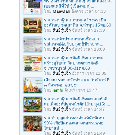
ฟรี 2 คำถาม! ทักแม่นๆ ด้วยสีพลังงาน
(บอกแค่สีที่ใช่ รู้เรื่องหมด)...
โดย
Maewfah
อังคาร เวลา 04:33
ร่วมทอดกฐินสมทบทุนสร้างพระยืน
องค์ใหญ่ วัดเสาหิน จ.ลําพูน 15พย.69
โดย
ศิษย์รุ่นจิ๋ว
จันทร์ เวลา 17:39
ร่วมทอดผ้าป่าสมทบทุนซื้ออุปก
รณ์เเพทย์&ปรับปรุงกุฏิชีวาบาล...
โดย
ศิษย์รุ่นจิ๋ว
จันทร์ เวลา 13:09
ร่วมทอดกฐินสามัคคีเพื่อสมทบทุน
สร้างอุโบสถ วัดปากตกสามัคคี
จ.เพชรบูรณ์ 30-31ตค.69
โดย
ศิษย์รุ่นจิ๋ว
อังคาร เวลา 11:05
เสียงธรรมจากวัดท่าขนุน วันจันทร์ที่
๓ สิงหาคม ๒๕๖๙
โดย
iamfu
จันทร์ เวลา 19:47
ร่วมทอดกฐินสามัคคีเพื่อตกแต่งทำสี
สมเด็จองค์ปฐมหน้าตัก10ม. สูง15ม....
โดย
ศิษย์รุ่นจิ๋ว
จันทร์ เวลา 14:47
ร่วมทําบุญแผ่นทองคำแท้คัดพิเศษ
99% เพื่อปิดทองหลวงพ่อพระพุทธ
ไสยาสน์...
โดย
ศิษย์รุ่นจิ๋ว
จันทร์ เวลา 21:49