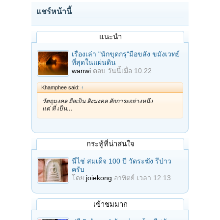
แชร์หน้านี้
แนะนำ
เรื่องเล่า "นักขุดกรุ"มือขลัง ขมังเวทย์
ที่สุดในแผ่นดิน
wanwi
ตอบ
วันนี้เมื่อ 10:22
Khamphee said:
↑
วัตถุมงคล ถือเป็น สิ่งมงคล สักการะอย่างหนึ่ง
แต่ ที่ เป็น…
กระทู้ที่น่าสนใจ
นี่ไช่ สมเด็จ 100 ปี วัดระฆัง รึป่าว
ครับ
โดย
joiekong
อาทิตย์ เวลา 12:13
เข้าชมมาก