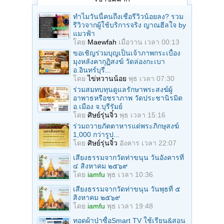
ทำไมวันนี้คนถึงเชื่อรีวิวน้อยลง? รวม
รีวิวจากผู้ใช้บริการจริง ญาณฮีลใจ by
แมวฟ้า
โดย
Maewfah
เมื่อวาน เวลา 00:13
ขอเชิญร่วมบุญเป็นเจ้าภาพกระเบื้อง
มุงหลังคากุฏิสงฆ์ วัดล่องกะเบา
อ.อินทร์บุรี...
โดย
ไข่หวานน้อย
พุธ เวลา 07:30
ร่วมสมทบทุนดูแลรักษาพระสงฆ์ผู้
อาพาธหรือชราภาพ วัดประชานิรมิต
อ.เมือง จ.บุรีรัมย์
โดย
ศิษย์รุ่นจิ๋ว
พุธ เวลา 15:16
ร่วมถวายภัตตาหารแด่พระภิกษุสงฆ์
1,000 กว่ารูป...
โดย
ศิษย์รุ่นจิ๋ว
อังคาร เวลา 22:07
เสียงธรรมจากวัดท่าขนุน วันอังคารที่
๔ สิงหาคม ๒๕๖๙
โดย
iamfu
พุธ เวลา 10:36
เสียงธรรมจากวัดท่าขนุน วันพุธที่ ๕
สิงหาคม ๒๕๖๙
โดย
iamfu
พุธ เวลา 19:48
ทอดผ้าป่าซื้อSmart TV ใช้เรียน&สอน