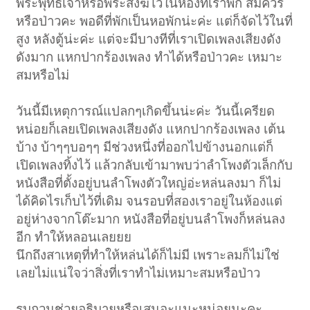
พระพุทธเจ้าหรือพระสงฆ์ไว้ในห้องที่เราพัก สมควร
หรือป่าวคะ พอดีที่พักเป็นหอพักน่ะค่ะ แต่ก็จัดไว้ในที่
สูง หลังตู้น่ะค่ะ แต่จะมีบางทีที่เราเปิดเพลงเสียงดัง
ดังมาก แหกปากร้องเพลง ทำได้หรือป่าวคะ เหมาะ
สมหรือไม่
วันนี้มีเหตุการณ์แปลกๆเกิดขึ้นน่ะค่ะ วันนี้เครียด
หน่อยก็เลยเปิดเพลงเสียงดัง แหกปากร้องเพลง เต้น
บ้าง บ้าๆๆบอๆๆ มีช่วงหนึ่งที่ออกไปข้างนอกแต่ก็
เปิดเพลงทิ้งไว้ แล้วกลับเข้ามาพบว่าลำโพงตัวเล็กกับ
หนังสือที่ตั้งอยู่บนลำโพงตัวใหญ่อ่ะหล่นลงมา ก็ไม่
ได้คิดไรเก็บไว้ที่เดิม จนรอบที่สองเราอยู่ในห้องแต่
อยู่ห่างจากโต๊ะมาก หนังสือที่อยู่บนลำโพงก็หล่นลง
อีก ทำให้หลอนเลยยย
นึกถึงสาเหตุที่ทำให้หล่นได้ก็ไม่มี เพราะลมก็ไม่ใช่
เลยไม่แน่ใจว่าสิ่งที่เราทำไม่เหมาะสมหรือป่าว
รบกวนช่วยอธิบายหรือเสนอะแนะหน่อยนะคะ