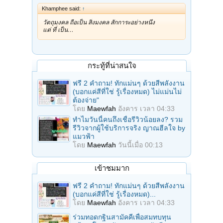
Khamphee said:
↑
วัตถุมงคล ถือเป็น สิ่งมงคล สักการะอย่างหนึ่ง
แต่ ที่ เป็น…
กระทู้ที่น่าสนใจ
ฟรี 2 คำถาม! ทักแม่นๆ ด้วยสีพลังงาน
(บอกแค่สีที่ใช่ รู้เรื่องหมด) ไม่แม่นไม่
ต้องจ่าย"
โดย
Maewfah
อังคาร เวลา 04:33
ทำไมวันนี้คนถึงเชื่อรีวิวน้อยลง? รวม
รีวิวจากผู้ใช้บริการจริง ญาณฮีลใจ by
แมวฟ้า
โดย
Maewfah
วันนี้เมื่อ 00:13
เข้าชมมาก
ฟรี 2 คำถาม! ทักแม่นๆ ด้วยสีพลังงาน
(บอกแค่สีที่ใช่ รู้เรื่องหมด)...
โดย
Maewfah
อังคาร เวลา 04:33
ร่วมทอดกฐินสามัคคีเพื่อสมทบทุน