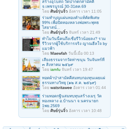
สร้างอุโบสถ วัดปากตกสามัคคี
จ.เพชรบูรณ์ 30-31ตค.69
โดย
ศิษย์รุ่นจิ๋ว
อังคาร เวลา 11:05
ร่วมทําบุญแผ่นทองคำแท้คัดพิเศษ
99% เพื่อปิดทองหลวงพ่อพระพุทธ
ไสยาสน์...
โดย
ศิษย์รุ่นจิ๋ว
จันทร์ เวลา 21:49
ทำไมวันนี้คนถึงเชื่อรีวิวน้อยลง? รวม
รีวิวจากผู้ใช้บริการจริง ญาณฮีลใจ by
แมวฟ้า
โดย
Maewfah
วันนี้เมื่อ 00:13
เสียงธรรมจากวัดท่าขนุน วันจันทร์ที่
๓ สิงหาคม ๒๕๖๙
โดย
iamfu
จันทร์ เวลา 19:47
ทอดผ้าป่าสามัคคีสมทบกองทุนเผยแผ่
ธรรมทางวิทยุ (๑๒ ส.ค. ๒๕๖๙)
โดย
watsritawee
อังคาร เวลา 01:44
ร่วมทอดกฐินสมทบทุนสร้างเมรุ วัด
ทองหลาง อ.บ้านนา จ.นครนายก
1พย.2569
โดย
ศิษย์รุ่นจิ๋ว
อังคาร เวลา 10:48