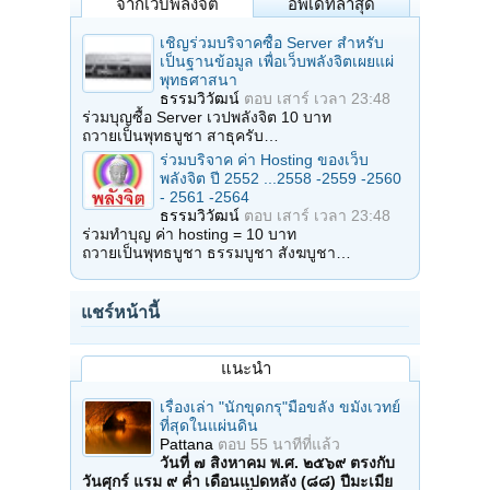
จากเว็บพลังจิต
อัพเดทล่าสุด
เชิญร่วมบริจาคซื้อ Server สำหรับ
เป็นฐานข้อมูล เพื่อเว็บพลังจิตเผยแผ่
พุทธศาสนา
ธรรมวิวัฒน์
ตอบ
เสาร์ เวลา 23:48
ร่วมบุญซื้อ Server เวปพลังจิต 10 บาท
ถวายเป็นพุทธบูชา สาธุครับ…
ร่วมบริจาค ค่า Hosting ของเว็บ
พลังจิต ปี 2552 ...2558 -2559 -2560
- 2561 -2564
ธรรมวิวัฒน์
ตอบ
เสาร์ เวลา 23:48
ร่วมทำบุญ ค่า hosting = 10 บาท
ถวายเป็นพุทธบูชา ธรรมบูชา สังฆบูชา…
แชร์หน้านี้
แนะนำ
เรื่องเล่า "นักขุดกรุ"มือขลัง ขมังเวทย์
ที่สุดในแผ่นดิน
Pattana
ตอบ
55 นาทีที่แล้ว
วันที่ ๗ สิงหาคม พ.ศ. ๒๕๖๙ ตรงกับ
วันศุกร์ แรม ๙ ค่ำ เดือนแปดหลัง (๘๘) ปีมะเมีย