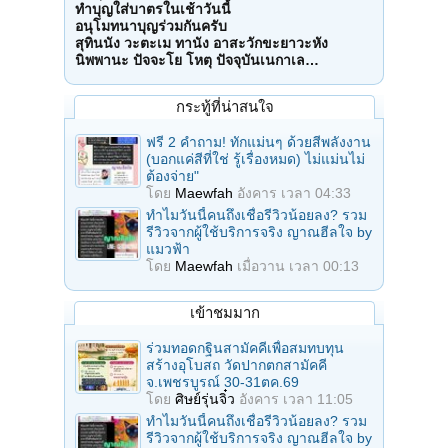
ทำบุญใส่บาตรในเช้าวันนี้
อนุโมทนาบุญร่วมกันครับ
สุทินนัง วะตะเม ทานัง อาสะวักขะยาวะหัง
นิพพานะ ปัจจะโย โหตุ ปัจจุบันเนกาเล…
กระทู้ที่น่าสนใจ
ฟรี 2 คำถาม! ทักแม่นๆ ด้วยสีพลังงาน
(บอกแค่สีที่ใช่ รู้เรื่องหมด) ไม่แม่นไม่
ต้องจ่าย"
โดย
Maewfah
อังคาร เวลา 04:33
ทำไมวันนี้คนถึงเชื่อรีวิวน้อยลง? รวม
รีวิวจากผู้ใช้บริการจริง ญาณฮีลใจ by
แมวฟ้า
โดย
Maewfah
เมื่อวาน เวลา 00:13
เข้าชมมาก
ร่วมทอดกฐินสามัคคีเพื่อสมทบทุน
สร้างอุโบสถ วัดปากตกสามัคคี
จ.เพชรบูรณ์ 30-31ตค.69
โดย
ศิษย์รุ่นจิ๋ว
อังคาร เวลา 11:05
ทำไมวันนี้คนถึงเชื่อรีวิวน้อยลง? รวม
รีวิวจากผู้ใช้บริการจริง ญาณฮีลใจ by