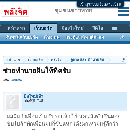
เข้าสู่ระบบหรือลงทะเบียน
ชุมชนชาวพุทธ
หน้าแรก
มีอะไรใหม่
วิดีโอ
เว็บบอร์ด
ค้นหาในเว็บบอร์ด
เรื่องเด่น
กระทู้และโพสต์ล่าสุด
หน้าแรก
เว็บบอร์ด
พลังจิต
ดูดวง และ ทำนายฝัน
ช่วยทำนายฝันให้ทีครับ
แท็ก:
เพิ่มแท็ก
มือใหม่เจ้า
เป็นที่รู้จักกันดี
ผมฝันว่าเพื่อนเป็นขับรถแล้วก็เป็นคนนั่งขับขึ้นดอย
ขับไปสักพักเพื่อนผมก็ขับแหกโค้งตกเหวผมรุ้สึกว่า