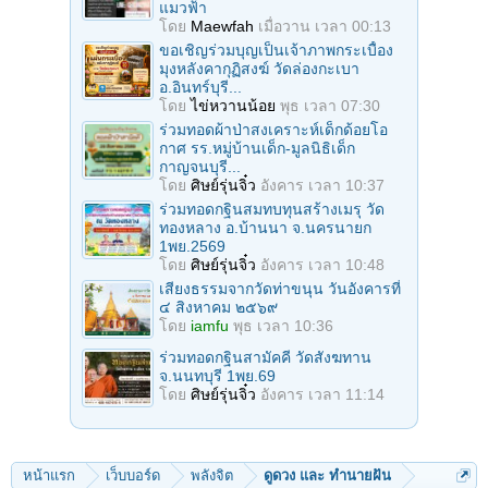
แมวฟ้า
โดย
Maewfah
เมื่อวาน เวลา 00:13
ขอเชิญร่วมบุญเป็นเจ้าภาพกระเบื้อง
มุงหลังคากุฏิสงฆ์ วัดล่องกะเบา
อ.อินทร์บุรี...
โดย
ไข่หวานน้อย
พุธ เวลา 07:30
ร่วมทอดผ้าป่าสงเคราะห์เด็กด้อยโอ
กาศ รร.หมู่บ้านเด็ก-มูลนิธิเด็ก
กาญจนบุรี...
โดย
ศิษย์รุ่นจิ๋ว
อังคาร เวลา 10:37
ร่วมทอดกฐินสมทบทุนสร้างเมรุ วัด
ทองหลาง อ.บ้านนา จ.นครนายก
1พย.2569
โดย
ศิษย์รุ่นจิ๋ว
อังคาร เวลา 10:48
เสียงธรรมจากวัดท่าขนุน วันอังคารที่
๔ สิงหาคม ๒๕๖๙
โดย
iamfu
พุธ เวลา 10:36
ร่วมทอดกฐินสามัคคี วัดสังฆทาน
จ.นนทบุรี 1พย.69
โดย
ศิษย์รุ่นจิ๋ว
อังคาร เวลา 11:14
หน้าแรก
เว็บบอร์ด
พลังจิต
ดูดวง และ ทำนายฝัน