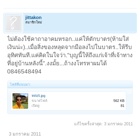
jittakon
สมาชิกใหม่
ไม่ต้องใช้คาถาอาคมหรอก..แค่ให้ตักบาตร(ห้ามใส่
เงินน่ะ)..เมื่อสิ่งของหลุดจากมือลงไปในบาตร..ให้รีบ
อุทิศทันที.แค่คิดในใจว่า."บุญนี้ให้ถึงแก่เจ้าที่เจ้าทาง
ที่อยู่บ้านหลังนี้".งงมั้ย...ถ้างงโทรหาผมได้
0846548494
ไฟล์ที่แนบมา:
หล่อ5.jpg
ขนาดไฟล์:
562 KB
เปิดดู:
81
แก้ไขครั้งล่าสุด:
3 มกราคม 2011
3 มกราคม 2011