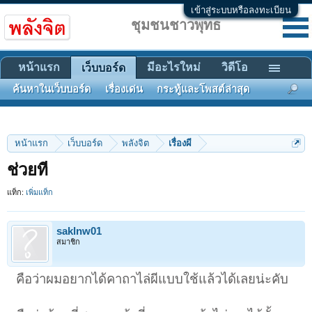
เข้าสู่ระบบหรือลงทะเบียน
ชุมชนชาวพุทธ
หน้าแรก
มีอะไรใหม่
วิดีโอ
เว็บบอร์ด
ค้นหาในเว็บบอร์ด
เรื่องเด่น
กระทู้และโพสต์ล่าสุด
หน้าแรก
เว็บบอร์ด
พลังจิต
เรื่องผี
ช่วยที
แท็ก:
เพิ่มแท็ก
saklnw01
สมาชิก
คือว่าผมอยากได้คาถาไล่ผีแบบใช้แล้วได้เลยน่ะคับ