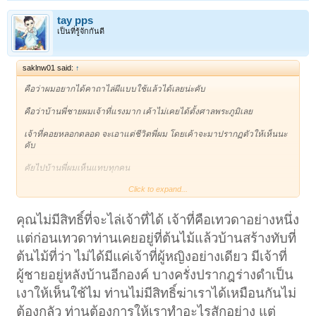
tay pps
เป็นที่รู้จักกันดี
saklnw01 said:
↑
คือว่าผมอยากได้คาถาไล่ผีแบบใช้แล้วได้เลยน่ะคับ
คือว่าบ้านพี่ชายผมเจ้าที่แรงมาก เค้าไม่เคยได้ตั้งศาลพระภูมิเลย
เจ้าที่คอยหลอกตลอด จะเอาแต่ชีวิตพี่ผม โดยเค้าจะมาปรากฏตัวให้เห็นนะ
คับ
คัยไปบ้านพี่ผมเห็นแทบทุกคน
Click to expand...
เมื่อปีใหม่ที่ผ่านมานี้เล่นซะบ้านพี่ผมไฟไหม้เลย
เห็นพี่ผมบอกว่าตอนไฟไหม้เค้าออกมายืนหน้าบ้านพอมองเข้าไปเห็นเงาผู้
คุณไม่มีสิทธิ์ที่จะไล่เจ้าที่ได้ เจ้าที่คือเทวดาอย่างหนึ่ง
หญิงยืนยิ้มอยู่ เหมือนกำลังสะใจ
แต่ก่อนเทวดาท่านเคยอยู่ที่ต้นไม้แล้วบ้านสร้างทับที่
ผมอยากไล่เค้าออกไปมาก ช่วยหน่อยคับ แรงจิงๆ
ต้นไม้ที่ว่า ไม่ได้มีแค่เจ้าที่ผู้หญิงอย่างเดียว มีเจ้าที่
ผู้ชายอยู่หลังบ้านอีกองค์ บางครั่งปรากฎร่างดำเป็น
เงาให้เห็นใช้ไม ท่านไม่มีสิทธิ์ฆ่าเราได้เหมือนกันไม่
ต้องกลัว ท่านต้องการให้เราทำอะไรสักอย่าง แต่