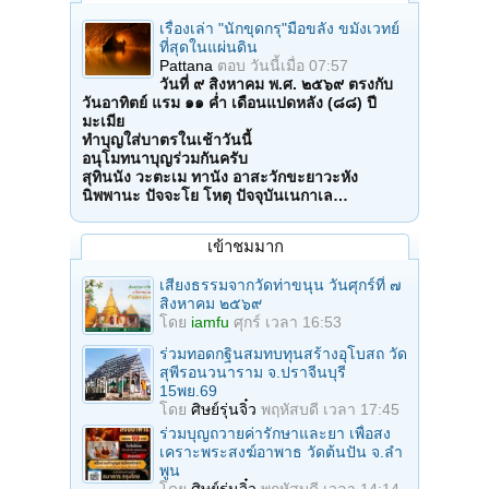
เรื่องเล่า "นักขุดกรุ"มือขลัง ขมังเวทย์
ที่สุดในแผ่นดิน
Pattana
ตอบ
วันนี้เมื่อ 07:57
วันที่ ๙ สิงหาคม พ.ศ. ๒๕๖๙ ตรงกับ
วันอาทิตย์ แรม ๑๑ ค่ำ เดือนแปดหลัง (๘๘) ปี
มะเมีย
ทำบุญใส่บาตรในเช้าวันนี้
อนุโมทนาบุญร่วมกันครับ
สุทินนัง วะตะเม ทานัง อาสะวักขะยาวะหัง
นิพพานะ ปัจจะโย โหตุ ปัจจุบันเนกาเล…
เข้าชมมาก
เสียงธรรมจากวัดท่าขนุน วันศุกร์ที่ ๗
สิงหาคม ๒๕๖๙
โดย
iamfu
ศุกร์ เวลา 16:53
ร่วมทอดกฐินสมทบทุนสร้างอุโบสถ วัด
สุพีรอนวนาราม จ.ปราจีนบุรี
15พย.69
โดย
ศิษย์รุ่นจิ๋ว
พฤหัสบดี เวลา 17:45
ร่วมบุญถวายค่ารักษาและยา เพื่อสง
เคราะพระสงฆ์อาพาธ วัดต้นปัน จ.ลํา
พูน