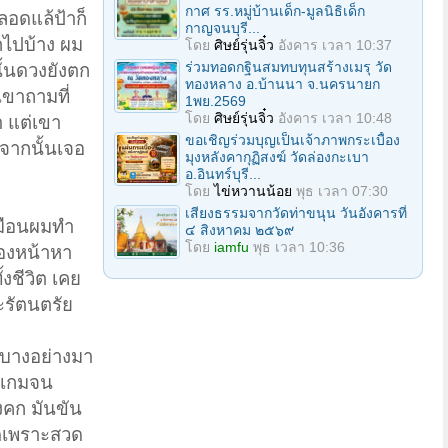
กาศ รร.หมู่บ้านเด็ก-มูลนิธิเด็ก
อดแล้ป้าก็
กาญจนบุรี...
กไปบ้าง ผม
โดย
ศิษย์รุ่นจิ๋ว
อังคาร เวลา 10:37
ร่วมทอดกฐินสมทบทุนสร้างเมรุ วัด
ั้นดวงยังตก
ทองหลาง อ.บ้านนา จ.นครนายก
เขาถามที่
1พย.2569
โดย
ศิษย์รุ่นจิ๋ว
อังคาร เวลา 10:48
า แต่เขา
ขอเชิญร่วมบุญเป็นเจ้าภาพกระเบื้อง
จากนั้นเจอ
มุงหลังคากุฏิสงฆ์ วัดล่องกะเบา
อ.อินทร์บุรี...
โดย
ไข่หวานน้อย
พุธ เวลา 07:30
เสียงธรรมจากวัดท่าขนุน วันอังคารที่
เหมือนผมทำ
๔ สิงหาคม ๒๕๖๙
โดย
iamfu
พุธ เวลา 10:36
มองหน้าหา
งชีวิต เคย
ะรัตนตรัย
มีบางอย่างมา
่นเกมจน
างคก มันขัน
ัดเพราะสวด