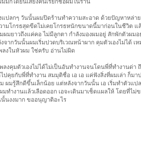
้ ผมมักได้ยินเสียงคนเรียกชื่อผมในร้าน
่องแปลกๆ วันนั้นผมปิดร้านทำความสะอาด ด้วยปัญหาหล่ายอ
ามโกรธสุดขีดไม่เคยโกรธหนักขนาดนี้มาก่อนในชีวิต แล้
มยาวถึงแค่คอ ไม่มีลูกตา กำลังมองผมอยู่ สักพักตัวผมอยู่
ังจากวันนั้นผมเริ่มปวดบริเวณหน้าผาก คุมตัวเองไม่ได้ เ
เพลงในหัวผม ใช่ครับ อ่านไม่ผิด
เพลงคุมตัวเองไม่ได้ไม่เป็นอันทำงานจนโดนพี่ที่ทำงานด่า ถ
้ไปคุยกับพี่ที่ทำงาน สมมุติชื่อ เอ เอ แค่ฟังสิ่งที่ผมเล่า ก
 ผมรู้สึกดีขึ้นเล็กน้อย แต่หลังจากวันนั้น เอ เริ่มทำตัวแป
ลาผมทำงานแล้วเลือดออก เอจะเดินมาเช็ดแผลให้ โดยที่ไม่
นั้นงงมาก ขออนุญาติอะไร