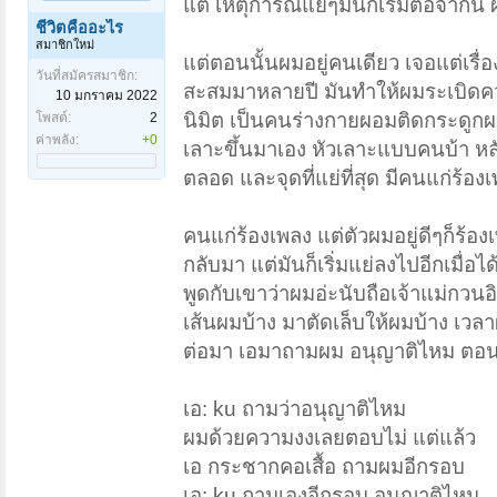
แต่ เหตุการณ์แย่ๆมันก็เริ่มต่อจากนี
ชีวิตคืออะไร
สมาชิกใหม่
แต่ตอนนั้นผมอยู่คนเดียว เจอแต่เรื
วันที่สมัครสมาชิก:
สะสมมาหลายปี มันทำให้ผมระเบิดคว
10 มกราคม 2022
นิมิต เป็นคนร่างกายผอมติดกระดูกผมผ
โพสต์:
2
ค่าพลัง:
+0
เลาะขึ้นมาเอง หัวเลาะแบบคนบ้า หล
ตลอด และจุดที่แย่ที่สุด มีคนแก่ร้อง
คนแก่ร้องเพลง แต่ตัวผมอยู่ดีๆก็ร้อง
กลับมา แต่มันก็เริ่มแย่ลงไปอีกเมื่อได
พูดกับเขาว่าผมอ่ะนับถือเจ้าแม่กวนอิม
เส้นผมบ้าง มาตัดเล็บให้ผมบ้าง เว
ต่อมา เอมาถามผม อนุญาติไหม ตอน
เอ: ku ถามว่าอนุญาติไหม
ผมด้วยความงงเลยตอบไม่ แต่แล้ว
เอ กระชากคอเสื้อ ถามผมอีกรอบ
เอ: ku ถามเองอีกรอบ อนุญาติไหม