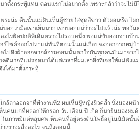
เลยมาตั้งกระทู้แทน ตอนแรกไม่อยากตั้ง เพราะกลัวว่าจะไม่มีใ
้พระน่ะ คืนนั้นแม่ฝันเห็นผู้ชายใส่ชุดสีขาว ตัวผอมซีด โ
แม่บอกว่ามือเขาเย็นมาก เขาบอกแม่ว่าจะไปแล้วน่ะ พอวัน
ีอะไรผิดปกติพี่เดินตรวจไปรอบหนึ่ง พอแม่ขับออกจากบ้าน
มอเตอร์ไซค์ออกไปหาแม่ทันทีตอนนั้นแม่เกือบจะออกจากหมู่บ
ุดไปดึงผ้าออกจากล้อรถตอนนั้นตกใจกันทุกคนมันมาจากไหน
มากที่แม่รอดมาได้แต่เวลาที่ผมเล่าสิ่งที่เจอให้แม่ฟังแม่ก
ึงได้มาตั้งกระทู้
ะใกล้ลาออกจาที่ทำงานที่2 ผมเห็นผู้หญิงผิวคล้ำ นั่งมองหน
นคนแก่ที่หลอกให้กรอก วัน เดือน ปี เกิด ก็มายืนมองผมด
ในภาพมีแต่หลุมศพเห็นคนที่อยู่ตรงต้นโพธิ์อยู่ในนิมิตนั้น
้ว่าเขาจะสื่ออะไร จนถึงตอนนี้