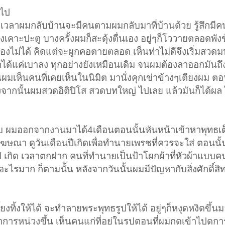
ิไป
ีก เวลาผมกลับบ้านจะมีคนตามผมกลับมาที่บ้านด้วย รู้สึกมี
าะปะตู บางครั้งผมก็สะดุ้งตื่นเอง อยู่ๆก็โววายตลอดพังข
วเองไม่ได้ คิดแต่จะผูกคอตายตลอด เห็นท่าไม่ดีจึงเริ่มสวดมน
่ก็ได้แค่เบาลง ทุกอย่างยังเหมือนเดิม จนผมต้องลาออกมันถ
เห็นคนที่เคยเห็นในนิมิต มานั่งคุกเข่าข้างๆเตียงผม ต
งจากนั้นผมสวดอิติปิโส สวดบทใหญ่ ไปเลย แล้วมันก็ได้ผล ไ
บ ผมออกจากงานมาได้4เดือนตอนนั้นหันหน้าเข้าหาพุทธเต็มท
โฆษณา ดูวันเดือนปีเกิดเพื่อทำนายเพรชที่ควรจะใส่ ตอนนั
ี เกิด เวลาตกฝาก คนที่ทำนายเป็นป้าโผกผ้าที่หัวผ้าแบบค
ะไรมาก ก็ตามนั้น หลังจากวันนั้นผมมีปัญหากับสิ่งศักดิ์สิท
ยงทิ้งให้ได้ จะทำลายพระพุทธรูปให้ได้ อยู่ๆก็หงุดหงิดขึ้นม
าการหน่วงขึ้น เห็นคนแก่ที่อยู่ในรูปตอนที่ผมกดเข้าไปดู