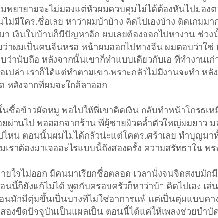
วผมพยายามจะไม่มองแต่หัวผมควบคุมไม่ได้ต้องหันไปมองตล
ไม่มีใครเชื่อเลย หาว่าผมบ้าบ้าง คิดไปเองบ้าง ติดเกมมา
็มา เงินในบ้านก็มีปัญหาอีก ผมเลยต้องออกไปหางาน ช่วงน
าถามว่าผมเป็นคนจีนหรอ หน้าผมออกไปทางจีน ผมตอบว่าใช่ 
บว่านับถือ หลังจากนั้นเขาก็ทำแบบเดียวกับเอ ที่ทำงานเก่
อเปล่า เราก็ได้แต่ทำตามเขาเพราะกลัวไม่มีงานจะทำ หลัง
ด หลังจากที่ผมจะใกล้ลาออก
นั้นซื้อข้าวผัดหมู พอไปให้พี่เขาคิดเงิน กลับทำหน้าโกรธ
อยผ่านไป พอออกจากร้าน พี่ผู้ชายผิวคล้ำตัวใหญ่ผมยาว 
ปไหน ตอนนั้นผมไม่ได้กลัวน่ะแต่โคตรเศร้าเลย ทำบุญมาทั้
เราต้องมาเจออะไรแบบนี้ถึงสองครั้ง ความสรัทธาใน พร
จะหายใจไม่ออก มีคนมาเรียกชื่อตลอด เวลานั่งจนจิตสงบมัก
นี้ก็ยังแก้ไม่ได้ พูดกับครอบครัวก็หาว่าบ้า คิดไปเอง เล
ก่อนมักมีตุ่มขึ้นเป็นบางที่ไม่ใช่อาการแพ้ แต่เป็นตุ่มแบบค
าสองขีดปัจจุบันเป็นแผลเป็น ตอนนี้ได้แค่ให้เพลงช่วยบำบ