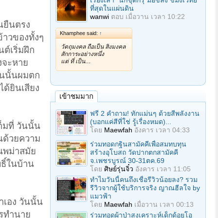
เรื่องเล่า "นักขุดกรุ"มือขลัง ขมังเวทย์
ที่สุดในแผ่นดิน
wanwi
ตอบ
เมื่อวาน เวลา 10:22
คนยืนตรง
Khamphee said:
↑
้าวของทั้งๆ
วัตถุมงคล ถือเป็น สิ่งมงคล
ต์เริ่มฝึก
สักการะอย่างหนึ่ง
ึงจะหาย
แต่ ที่ เป็น…
อนนั้นผมตก
ด้ยินเสียง
เข้าชมมาก
ฟรี 2 คำถาม! ทักแม่นๆ ด้วยสีพลังงาน
(บอกแค่สีที่ใช่ รู้เรื่องหมด)...
ี่ วันนั้น
โดย
Maewfah
อังคาร เวลา 04:33
้นด้วยความ
ร่วมทอดกฐินสามัคคีเพื่อสมทบทุน
นพม่าสมัย
สร้างอุโบสถ วัดปากตกสามัคคี
จ.เพชรบูรณ์ 30-31ตค.69
ธิ์ในบ้าน
โดย
ศิษย์รุ่นจิ๋ว
อังคาร เวลา 11:05
ทำไมวันนี้คนถึงเชื่อรีวิวน้อยลง? รวม
รีวิวจากผู้ใช้บริการจริง ญาณฮีลใจ by
แมวฟ้า
าเอง วันนั้น
โดย
Maewfah
เมื่อวาน เวลา 00:13
การทำนาย
ร่วมทอดผ้าป่าสงเคราะห์เด็กด้อยโอ