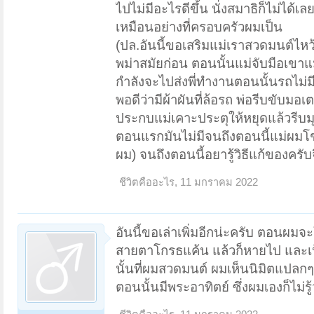
ไปไม่มีอะไรดีขึ้น นั่งสมาธิก็ไม่ได้
เหมือนอย่างที่ครอบครัวผมเป็น
(ปล.อันนี้ขอเสริมแม่เราสวดมนต์ไหว
พม่าสมัยก่อน ตอนนั้นแม่จับมือเขา
กำลังจะไปส่งพี่ทำงานตอนนั้นรถไม่ม
พอดีว่ามีผ้าผันที่ล้อรถ พ่อรีบขับ
ประกบแม่เคาะประตุให้หยุดแล้วรีบม
ตอนแรกมันไม่มีจนถึงตอนนี้แม่ผมโชคดี
ผม) จนถึงตอนนี้อยารู้วิธีแก้ของครับจ
ชีวิตคืออะไร
,
11 มกราคม 2022
อันนี้ขอเล่าเพิ่มอีกน่ะครับ ตอนผมจ
สายตาโกรธแค้น แล้วก็หายไป และเห็
นั้นที่ผมสวดมนต์ ผมเห็นนิมิตแปลกๆ 
ตอนนั้นมีพระอาทิตย์ ซึ่งผมเองก็ไม่รู