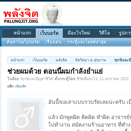
หน้าแรก
มีอะไรใหม่
วิดีโอ
รูปภา
เว็บบอร์ด
ค้นหาในเว็บบอร์ด
เรื่องเด่น
กระทู้และโพสต์ล่าสุด
หน้าแรก
เว็บบอร์ด
พลังจิต
จิตวิทยา & สุขภาพ
ทุกข์และป
ช่วยผมด้วย ตอนนี้ผมกำลังย่ำแย่
ในห้อง '
ทุกข์และปัญหาชีวิต
' ตั้งกระทู้โดย
ชีวิตคืออะไร
,
11 มกราคม 2022
.
แท็ก:
เพิ่มแท็ก
อันนี้ขอเล่าแบบรวบรัดเลยน่ะครับ 
แล้ว มักพูดผิด คิดผิด ทำผิด อาจารย
ไปทำงาน สมัคงานร้านอาหาร ที่ทำงานผม