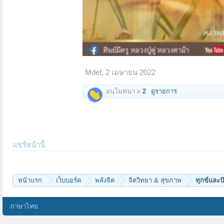
Mdef
,
2 เมษายน 2022
อนุโมทนา x
2
ดูรายการ
แชร์หน้านี้
หน้าแรก
เว็บบอร์ด
พลังจิต
จิตวิทยา & สุขภาพ
ทุกข์และป
ภาษาไทย