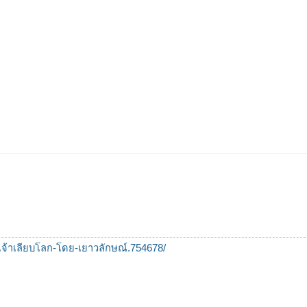
ะเจ้าเลียบโลก-โดย-เยาวลักษณ์.754678/