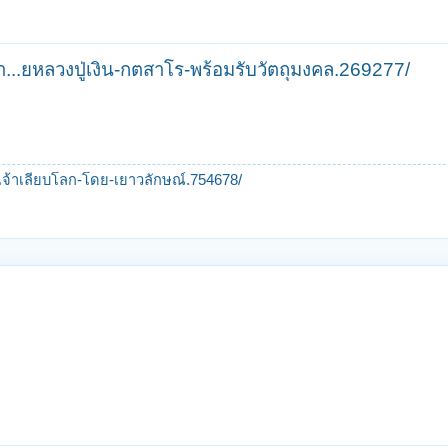
กา...ยหลวงปู่เงิน-กตสาโร-พร้อมรับวัตถุมงคล.269277/
ะเจ้าเลียบโลก-โดย-เยาวลักษณ์.754678/