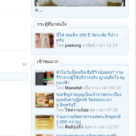
☆…
กระทู้ที่น่าสนใจ
นี่ไช่ สมเด็จ 100 ปี วัดระฆัง รึป่าว
ครับ
โดย
joiekong
อาทิตย์ เวลา 12:13
เข้าชมมาก
#4
ทำไมวันนี้คนถึงเชื่อรีวิวน้อยลง? รวม
รีวิวจากผู้ใช้บริการจริง ญาณฮีลใจ by
แมวฟ้า
โดย
Maewfah
เมื่อวาน เวลา 00:13
ขอเชิญร่วมบุญเป็นเจ้าภาพกระเบื้อง
มุงหลังคากุฏิสงฆ์ วัดล่องกะเบา
อ.อินทร์บุรี...
โดย
ไข่หวานน้อย
พุธ เวลา 07:30
ร่วมถวายภัตตาหารแด่พระภิกษุสงฆ์
1,000 กว่ารูป...
โดย
ศิษย์รุ่นจิ๋ว
อังคาร เวลา 22:07
ร่วมสมทบทุนดูแลรักษาพระสงฆ์ผู้