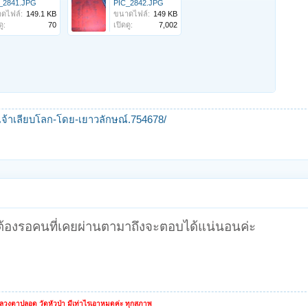
_2841.JPG
PIC_2842.JPG
ดไฟล์:
149.1 KB
ขนาดไฟล์:
149 KB
ู:
70
เปิดดู:
7,002
ะเจ้าเลียบโลก-โดย-เยาวลักษณ์.754678/
 ต้องรอคนที่เคยผ่านตามาถึงจะตอบได้แน่นอนค่ะ
หลวงตาปลอด วัดหัวป่า มีเท่าไรเอาหมดค่ะ ทุกสภาพ