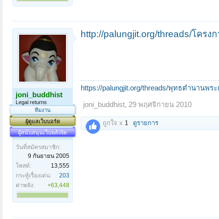
http://palungjit.org/threads/โครง
https://palungjit.org/threads/พุทธตำนานพร
joni_buddhist
Legal returns
joni_buddhist
,
29 พฤศจิกายน 2010
ทีมงาน
ผู้ดูแลเว็บบอร์ด
ถูกใจ x
1
ดูรายการ
ผู้สนับสนุนเว็บพลังจิต
วันที่สมัครสมาชิก:
9 กันยายน 2005
โพสต์:
13,555
กระทู้เรื่องเด่น:
203
ค่าพลัง:
+63,448