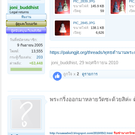
PIC_2839.JPG
PIC
ขนาดไฟล์:
145.9 KB
ขนา
joni_buddhist
เปิดดู:
59
เปิดด
Legal returns
ทีมงาน
PIC_2845.JPG
ผู้ดูแลเว็บบอร์ด
ขนาดไฟล์:
138.1 KB
ผู้สนับสนุนเว็บพลังจิต
เปิดดู:
6,626
วันที่สมัครสมาชิก:
9 กันยายน 2005
โพสต์:
13,555
https://palungjit.org/threads/พุทธตำนานพร
กระทู้เรื่องเด่น:
203
joni_buddhist
,
29 พฤศจิกายน 2010
ค่าพลัง:
+63,448
ถูกใจ x
2
ดูรายการ
พระกริ่งออกมาหลายวัดซะด้วยสิค่ะ
รับเช่านางกวัก
http://usawadee3.blogspot.com/2010/05/2.html