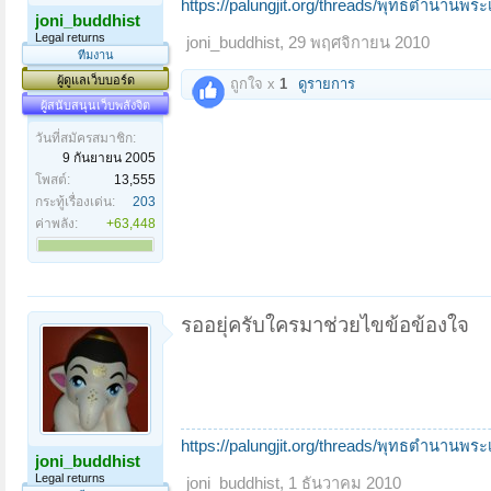
https://palungjit.org/threads/พุทธตำนานพร
joni_buddhist
Legal returns
joni_buddhist
,
29 พฤศจิกายน 2010
ทีมงาน
ผู้ดูแลเว็บบอร์ด
ถูกใจ x
1
ดูรายการ
ผู้สนับสนุนเว็บพลังจิต
วันที่สมัครสมาชิก:
9 กันยายน 2005
โพสต์:
13,555
กระทู้เรื่องเด่น:
203
ค่าพลัง:
+63,448
รออยุ่ครับใครมาช่วยไขข้อข้องใจ
https://palungjit.org/threads/พุทธตำนานพร
joni_buddhist
Legal returns
joni_buddhist
,
1 ธันวาคม 2010