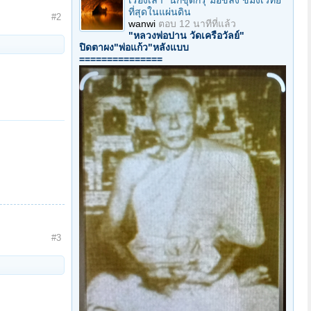
เรื่องเล่า "นักขุดกรุ"มือขลัง ขมังเวทย์
ที่สุดในแผ่นดิน
#2
wanwi
ตอบ
12 นาทีที่แล้ว
"หลวงพ่อปาน วัดเครือวัลย์"
ปิดตาผง"พ่อแก้ว"หลังแบบ
===============
#3