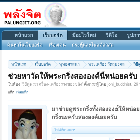
หน้าแรก
มีอะไรใหม่
วิดีโอ
รูปภา
เว็บบอร์ด
ค้นหาในเว็บบอร์ด
เรื่องเด่น
กระทู้และโพสต์ล่าสุด
หน้าแรก
เว็บบอร์ด
พุทธศาสนา
พระเครื่อง วัตถุมงคล
วิธ
ช่วยหาวัดให้พระกริ่งสององค์นี้หน่อยครับ
ในห้อง '
วิธีดูพระเครื่อง-เครื่องรางของขลัง
' ตั้งกระทู้โดย
joni_buddhist
,
29
แท็ก:
เพิ่มแท็ก
มาช่วยดูพระกริ่งทั้งสององ๕์ให้หน่
กริ่งนะครับสององค์เลยครับ
ไฟล์ที่แนบมา: