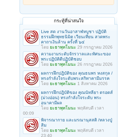
กระทู้ที่น่าสนใจ
Live สด งานวันอาสาฬหบูชา ปฏิบัติ
ธรรมฝึกพุทธนิมิต เวียนเทียน สวดพระ
คาถาเงินล้าน ครั้งที่ ๖๔
โดย
ยะธาพุทโมนะ
29 กรกฎาคม 2026
ความงามระดับจักรวาลและทัศนะของ
พระปฏิบัติดีปฏิบัติชอบ
โดย
ยะธาพุทโมนะ
26 กรกฎาคม 2026
ผลการฝึกปฎิบัติของ คุณธนพร หงสกุล /
ทรงกำลังใจระดับพระสกิทาคามีมรรค
โดย
ยะธาพุทโมนะ
1 สิงหาคม 2026
ผลการฝึกปฎิบัติของ คุณนัทลียา ดรอดส์
(ม่วงอ่อน) ทรงกำลังใจระดับ พระ
อนาคามีผล
โดย
ยะธาพุทโมนะ
พฤหัสบดี เวลา
00:09
พิจารณากาย และมรณานุสสติ /หลวงปู่
สิม
โดย
ยะธาพุทโมนะ
พฤหัสบดี เวลา
23:40