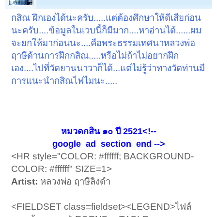
กสิณ ฝึกเองได้นะครับ.....แต่ต้องศึกษาให้ดีเสียก่อน
นะครับ....ข้อมูลในเวบนี้ก็มีมาก....หาอ่านได้......ผม
จะยกให้มาก่อนนะ....คือพระธรรมเทศนาหลวงพ่อ
ฤาษีด้านการฝึกกสิณ.....หรือไม่ถ้าไม่อยากฝึก
เอง....ไปที่วัดยานนาวาก็ได้...แต่ไม่รู้ว่าทางวัดท่านมี
การแนะนำกสิณไฟไมนะ.....
หมวดกสิน ๑๐ ปี 2521<!--
google_ad_section_end -->
<HR style="COLOR: #ffffff; BACKGROUND-
COLOR: #ffffff" SIZE=1>
Artist:
หลวงพ่อ ฤาษีลิงดำ
<FIELDSET class=fieldset><LEGEND>ไฟล์