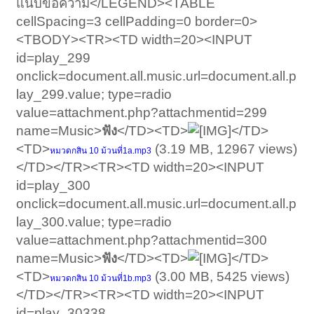
แนบข้อความ</LEGEND><TABLE
cellSpacing=3 cellPadding=0 border=0>
<TBODY><TR><TD width=20><INPUT
id=play_299
onclick=document.all.music.url=document.all.p
lay_299.value; type=radio
value=attachment.php?attachmentid=299
name=Music>
ฟัง
</TD><TD>
</TD>
<TD>
(3.19 MB, 12967 views)
หมวดกสิน 10 ม้วนที่1a.mp3
</TD></TR><TR><TD width=20><INPUT
id=play_300
onclick=document.all.music.url=document.all.p
lay_300.value; type=radio
value=attachment.php?attachmentid=300
name=Music>
ฟัง
</TD><TD>
</TD>
<TD>
(3.00 MB, 5425 views)
หมวดกสิน 10 ม้วนที่1b.mp3
</TD></TR><TR><TD width=20><INPUT
id=play_30338