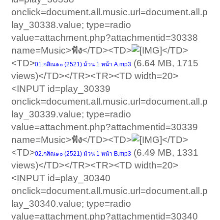
onclick=document.all.music.url=document.all.p
lay_30338.value; type=radio
value=attachment.php?attachmentid=30338
name=Music>
ฟัง
</TD><TD>
</TD>
<TD>
(6.64 MB, 1715
01.กสิณ๑๐ (2521) ม้วน 1 หน้า A.mp3
views)</TD></TR><TR><TD width=20>
<INPUT id=play_30339
onclick=document.all.music.url=document.all.p
lay_30339.value; type=radio
value=attachment.php?attachmentid=30339
name=Music>
ฟัง
</TD><TD>
</TD>
<TD>
(6.49 MB, 1331
02.กสิณ๑๐ (2521) ม้วน 1 หน้า B.mp3
views)</TD></TR><TR><TD width=20>
<INPUT id=play_30340
onclick=document.all.music.url=document.all.p
lay_30340.value; type=radio
value=attachment.php?attachmentid=30340