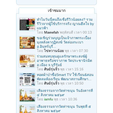
เข้าชมมาก
ทำไมวันนี้คนถึงเชื่อรีวิวน้อยลง? รวม
รีวิวจากผู้ใช้บริการจริง ญาณฮีลใจ by
แมวฟ้า
โดย
Maewfah
พฤหัสบดี เวลา 00:13
ขอเชิญร่วมบุญเป็นเจ้าภาพกระเบื้อง
มุงหลังคากุฏิสงฆ์ วัดล่องกะเบา
อ.อินทร์บุรี...
โดย
ไข่หวานน้อย
พุธ เวลา 07:30
ร่วมสมทบทุนดูแลรักษาพระสงฆ์ผู้
อาพาธหรือชราภาพ วัดประชานิรมิต
อ.เมือง จ.บุรีรัมย์
โดย
ศิษย์รุ่นจิ๋ว
พุธ เวลา 15:16
ทอดผ้าป่าซื้อSmart TV ใช้เรียน&สอน
พัดลมห้องเรียน พัฒนาสถานศึกษา...
โดย
ศิษย์รุ่นจิ๋ว
พุธ เวลา 10:50
เสียงธรรมจากวัดท่าขนุน วันอังคารที่
๔ สิงหาคม ๒๕๖๙
โดย
iamfu
พุธ เวลา 10:36
เสียงธรรมจากวัดท่าขนุน วันพุธที่ ๕
สิงหาคม ๒๕๖๙