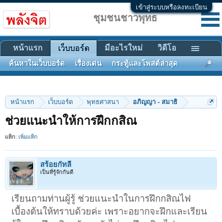
เข้าสู่ระบบหรือลงทะเบียน
ชุมชนชาวพุทธ
หน้าแรก
มีอะไรใหม่
วิดีโอ
เว็บบอร์ด
ค้นหาในเว็บบอร์ด
เรื่องเด่น
กระทู้และโพสต์ล่าสุด
หน้าแรก
เว็บบอร์ด
พุทธศาสนา
อภิญญา - สมาธิ
ช่วยแนะนำให้การฝึกกสิณ
แท็ก:
เพิ่มแท็ก
สร้อยกัทลี
เป็นที่รู้จักกันดี
เรียนถามท่านผู้รู้ ช่วยแนะนำในการฝึกกสิณไฟ
เบื้องต้นให้ทราบด้วยค่ะ เพราะอยากจะฝึกและเรียน