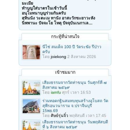
มะเมีย
ทำบุญใส่บาตรในเช้าวันนี้
อนุโมทนาบุญร่วมกันครับ
สุทินนัง วะตะเม ทานัง อาสะวักขะยาวะหัง
นิพพานะ ปัจจะโย โหตุ ปัจจุบันเนกาเล…
กระทู้ที่น่าสนใจ
นี่ไช่ สมเด็จ 100 ปี วัดระฆัง รึป่าว
ครับ
โดย
joiekong
2 สิงหาคม 2026
เข้าชมมาก
เสียงธรรมจากวัดท่าขนุน วันศุกร์ที่ ๗
สิงหาคม ๒๕๖๙
โดย
iamfu
ศุกร์ เวลา 16:53
ร่วมทอดกฐินสมทบทุนสร้างอุโบสถ วัด
สุพีรอนวนาราม จ.ปราจีนบุรี
15พย.69
โดย
ศิษย์รุ่นจิ๋ว
พฤหัสบดี เวลา 17:45
เสียงธรรมจากวัดท่าขนุน วันพฤหัสบดี
ที่ ๖ สิงหาคม ๒๕๖๙