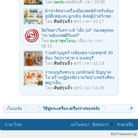
โดย
iamfu
พฤหัสบดี เวลา 18:06
ผ้าป่าจัดหาเครื่องมือแพทย์สำหรับห้อง
อุบัติเหตุและฉุกเฉิน &หอผู้ป่วยวิกฤต...
โดย
ศิษย์รุ่นจิ๋ว
ศุกร์ เวลา 10:17
จิตวิทยา/วิเคราะห์ "เด็ก 14" ก่อเหตุสลด
"กราดยิงเทพศิรินทร์"
โดย
ยะธาพุทโมนะ
เมื่อวาน เวลา
08:15
ร่วมทําบุญสร้างห้องสุขาปลดทุกข์ 30
ห้อง วัดปราสาท จ.นนทบุรี
โดย
ศิษย์รุ่นจิ๋ว
ศุกร์ เวลา 15:19
ร่วมบุญกับพระอ.เอกลักษณ์ ปัญญาค
โม สร้างกุฏิสงฆ์ถวายวัดป่าเทสรังสีดง
พญาเย็น...
โดย
ศิษย์รุ่นจิ๋ว
ศุกร์ เวลา 14:29
เว็บบอร์ด
...
วิธีดูพระเครื่อง-เครื่องรางของขลัง
ภาษาไทย
ลงโฆษณา
ติดต่อเรา
ช่วยเหลือ
ข้อกำหนดและกฎ