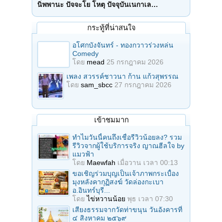
นิพพานะ ปัจจะโย โหตุ ปัจจุบันเนกาเล…
กระทู้ที่น่าสนใจ
อโศกบังจันทร์ - ทองกวาวร่วงหล่น
Comedy
โดย
mead
25 กรกฎาคม 2026
เพลง สวรรค์ชาวนา ก้าน แก้วสุพรรณ
โดย
sam_sbcc
27 กรกฎาคม 2026
เข้าชมมาก
ทำไมวันนี้คนถึงเชื่อรีวิวน้อยลง? รวม
รีวิวจากผู้ใช้บริการจริง ญาณฮีลใจ by
แมวฟ้า
โดย
Maewfah
เมื่อวาน เวลา 00:13
ขอเชิญร่วมบุญเป็นเจ้าภาพกระเบื้อง
มุงหลังคากุฏิสงฆ์ วัดล่องกะเบา
อ.อินทร์บุรี...
โดย
ไข่หวานน้อย
พุธ เวลา 07:30
เสียงธรรมจากวัดท่าขนุน วันอังคารที่
๔ สิงหาคม ๒๕๖๙