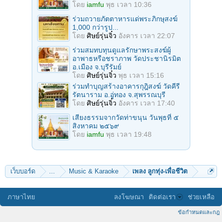
โดย
iamfu
พุธ เวลา 10:36
ร่วมถวายภัตตาหารแด่พระภิกษุสงฆ์
1,000 กว่ารูป...
โดย
ศิษย์รุ่นจิ๋ว
อังคาร เวลา 22:07
ร่วมสมทบทุนดูแลรักษาพระสงฆ์ผู้
อาพาธหรือชราภาพ วัดประชานิรมิต
อ.เมือง จ.บุรีรัมย์
โดย
ศิษย์รุ่นจิ๋ว
พุธ เวลา 15:16
ร่วมทำบุญสร้างอาคารกุฎิสงฆ์ วัดคีรี
รัตนาราม อ.อู่ทอง จ.สุพรรณบุรี
โดย
ศิษย์รุ่นจิ๋ว
อังคาร เวลา 17:40
เสียงธรรมจากวัดท่าขนุน วันพุธที่ ๕
สิงหาคม ๒๕๖๙
โดย
iamfu
พุธ เวลา 19:48
เว็บบอร์ด
...
Music & Karaoke
เพลง ลูกทุ่ง-เพื่อชีวิต
ภาษาไทย
ลงโฆษณา
ติดต่อเรา
ช่วยเหลือ
ข้อกำหนดและกฎ