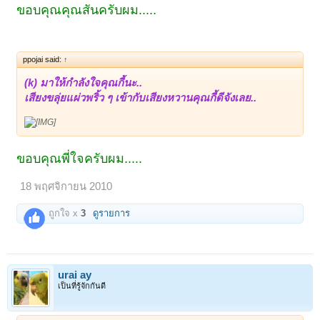
ขอบคุณคุณสันครับผม.....
เสียงร้องก็เพราะไม่แพ้เสียงขลุ่ยนะครับคณกี้
ฟังเพลงแล้วได้ย้อน ประวัติศาสตร์ไทยเราดีเหมือนกันนะครับ
มอบดอกไม้เป็นกำลังใจด้วยนะครับคุณกี้^^
ppojai said:
↑
(k) มาให้กำลังใจคุณกี้นะ..
เสียงขลุ่ยแผ่วพริ้ว ๆ เข้ากับเสียงหวานคุณกี้ดีจังเลย..
ขอบคุณพี่ใจครับผม.....
18 พฤศจิกายน 2010
ถูกใจ x
3
ดูรายการ
urai ay
เป็นที่รู้จักกันดี