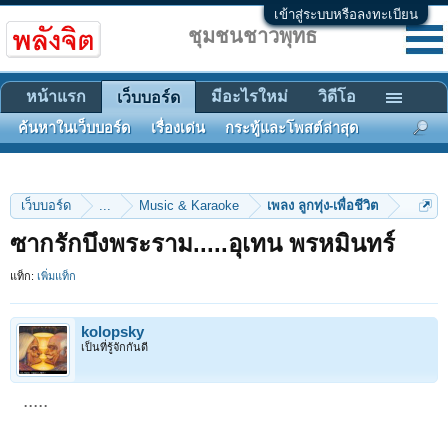
เข้าสู่ระบบหรือลงทะเบียน
ชุมชนชาวพุทธ
หน้าแรก
มีอะไรใหม่
วิดีโอ
เว็บบอร์ด
ค้นหาในเว็บบอร์ด
เรื่องเด่น
กระทู้และโพสต์ล่าสุด
เว็บบอร์ด
...
Music & Karaoke
เพลง ลูกทุ่ง-เพื่อชีวิต
ซากรักบึงพระราม.....อุเทน พรหมินทร์
แท็ก:
เพิ่มแท็ก
kolopsky
เป็นที่รู้จักกันดี
.....