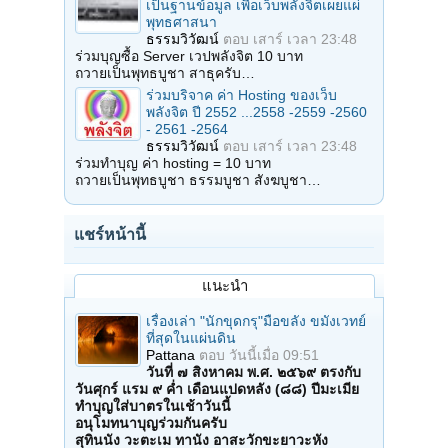
เป็นฐานข้อมูล เพื่อเว็บพลังจิตเผยแผ่
พุทธศาสนา
ธรรมวิวัฒน์
ตอบ
เสาร์ เวลา 23:48
ร่วมบุญซื้อ Server เวปพลังจิต 10 บาท
ถวายเป็นพุทธบูชา สาธุครับ…
ร่วมบริจาค ค่า Hosting ของเว็บ
พลังจิต ปี 2552 ...2558 -2559 -2560
- 2561 -2564
ธรรมวิวัฒน์
ตอบ
เสาร์ เวลา 23:48
ร่วมทำบุญ ค่า hosting = 10 บาท
ถวายเป็นพุทธบูชา ธรรมบูชา สังฆบูชา…
แชร์หน้านี้
แนะนำ
เรื่องเล่า "นักขุดกรุ"มือขลัง ขมังเวทย์
ที่สุดในแผ่นดิน
Pattana
ตอบ
วันนี้เมื่อ 09:51
วันที่ ๗ สิงหาคม พ.ศ. ๒๕๖๙ ตรงกับ
วันศุกร์ แรม ๙ ค่ำ เดือนแปดหลัง (๘๘) ปีมะเมีย
ทำบุญใส่บาตรในเช้าวันนี้
อนุโมทนาบุญร่วมกันครับ
สุทินนัง วะตะเม ทานัง อาสะวักขะยาวะหัง