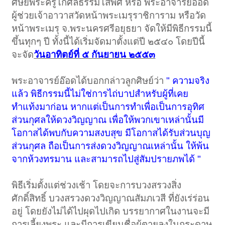
ศิษย์พระครูโกศลธรรมโสพิศ หรือ พระอาจารย์อ๊อด
ผู้ช่วยเจ้าอาวาสวัดหน้าพระเมรุราชิการาม หรือวัด
หน้าพระเมรุ จ.พระนครศรีอยุธยา จัดให้มีพิธีกรรมนี้
ขึ้นทุกๆ ปี ทั้งนี้ได้เริ่มจัดมาตั้งแต่ปี ๒๕๔๐ โดยปีนี้
จะจัด
วันอาทิตย์ที่ ๕ กันยายน ๒๕๕๓
พระอาจารย์อ๊อดได้บอกกล่าวลูกศิษย์ว่า
" ความจริง
แล้ว พิธีกรรมนี้ไม่ใช่การไถ่บาปสำหรับผู้ที่เคย
ทำแท้งมาก่อน หากแต่เป็นการทำเพื่อเป็นการอุทิศ
ส่วนกุศลให้ดวงวิญญาณ เพื่อให้พวกเขาเหล่านั้นมี
โอกาสได้พบกับความสงบสุข มีโอกาสได้รับส่วนบุญ
ส่วนกุศล ถือเป็นการส่งดวงวิญญาณเหล่านั้น ให้พ้น
จากห้วงทรมาน และสามารถไปสู่สัมปรายภพได้ "
พิธีเริ่มตั้งแต่ช่วงเช้า โดยจะการบวงสรวงสิ่ง
ศักดิ์สิทธิ์ บวงสรวงดวงวิญญาณสัมภเวสี ที่ยังเร่ร่อน
อยู่ โดยยังไม่ได้ไปผุดไปเกิด บรรยากาศในงานจะมี
การเลี้ยงพระ และมีการเขียนชื่อผู้ตายลงในกระดาษ