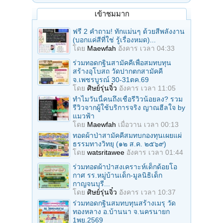
เข้าชมมาก
ฟรี 2 คำถาม! ทักแม่นๆ ด้วยสีพลังงาน
(บอกแค่สีที่ใช่ รู้เรื่องหมด)...
โดย
Maewfah
อังคาร เวลา 04:33
ร่วมทอดกฐินสามัคคีเพื่อสมทบทุน
สร้างอุโบสถ วัดปากตกสามัคคี
จ.เพชรบูรณ์ 30-31ตค.69
โดย
ศิษย์รุ่นจิ๋ว
อังคาร เวลา 11:05
ทำไมวันนี้คนถึงเชื่อรีวิวน้อยลง? รวม
รีวิวจากผู้ใช้บริการจริง ญาณฮีลใจ by
แมวฟ้า
โดย
Maewfah
เมื่อวาน เวลา 00:13
ทอดผ้าป่าสามัคคีสมทบกองทุนเผยแผ่
ธรรมทางวิทยุ (๑๒ ส.ค. ๒๕๖๙)
โดย
watsritawee
อังคาร เวลา 01:44
ร่วมทอดผ้าป่าสงเคราะห์เด็กด้อยโอ
กาศ รร.หมู่บ้านเด็ก-มูลนิธิเด็ก
กาญจนบุรี...
โดย
ศิษย์รุ่นจิ๋ว
อังคาร เวลา 10:37
ร่วมทอดกฐินสมทบทุนสร้างเมรุ วัด
ทองหลาง อ.บ้านนา จ.นครนายก
1พย.2569