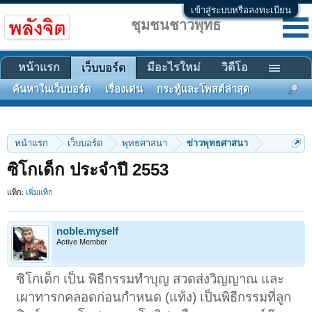
เข้าสู่ระบบหรือลงทะเบียน
ชุมชนชาวพุทธ
หน้าแรก
มีอะไรใหม่
วิดีโอ
เว็บบอร์ด
ค้นหาในเว็บบอร์ด
เรื่องเด่น
กระทู้และโพสต์ล่าสุด
หน้าแรก
เว็บบอร์ด
พุทธศาสนา
ข่าวพุทธศาสนา
ซิโกเด็ก ประจำปี 2553
แท็ก:
เพิ่มแท็ก
noble.myself
Active Member
ซิโกเด็ก เป็น พิธีกรรมทำบุญ สวดส่งวิญญาณ และ
เผาทารกคลอดก่อนกำหนด (แท้ง) เป็นพิธีกรรมที่ลูก