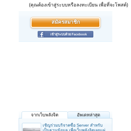
(คุณต้องเข้าสู่ระบบหรือลงทะเบียน เพื่อที่จะโพสต์)
https://timeline.line.me/post/1161408134210039717
ขาย : 3,400,000 บาท
ติดต่อ : 0818665944 (alayan)
สมัครสมาชิก
เข้าสู่ระบบด้วย Facebook
จากเว็บพลังจิต
อัพเดทล่าสุด
เชิญร่วมบริจาคซื้อ Server สำหรับ
เป็นฐานข้อมูล เพื่อเว็บพลังจิตเผยแผ่