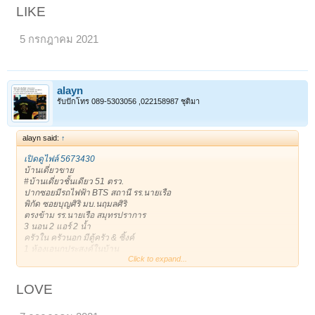
1 จอดในบ้าน/ 3 จอดหน้าบ้าน
LIKE
ถนนหน้าบ้านกว้าง หน้าบ้านไม่ชนประตูบ้านใคร
ขาย 3,400,000฿
5 กรกฎาคม 2021
* 081-8665944 Addy *
*Line: alayan11
เจ้าของโพสเอง
ขอบคุณครับ **
https://timeline.line.me/post/1161408134210039717
alayn
ขาย : 3,400,000 บาท
รับปักโทร 089-5303056 ,022158987 ชุติมา
ติดต่อ : 0818665944 (alayan)
alayn said:
↑
เปิดดูไฟล์ 5673430
บ้านเดี่ยวขาย
#บ้านเดี่ยวชั้นเดียว 51 ตรว.
ปากซอยมีรถไฟฟ้า BTS สถานี รร.นายเรือ
พิกัด ซอยบุญศิริ มบ.นฤมลศิริ
ตรงข้าม รร.นายเรือ สมุทรปราการ
3 นอน 2 แอร์ 2 น้ำ
ครัวใน ครัวนอก มีตู้ครัว & ซิ้งค์
1 ห้องเอนกประสงค์ในบ้าน
Click to expand...
1 ห้องเอนกประสงค์ข้างบ้าน เก็บของ หรือเป็นบ้านสัตว์เลี้ยงได้
***เดินได้รอบตัวบ้าน ร่มรื่น
1 จอดในบ้าน/ 3 จอดหน้าบ้าน
LOVE
ถนนหน้าบ้านกว้าง หน้าบ้านไม่ชนประตูบ้านใคร
ขาย 3,400,000฿