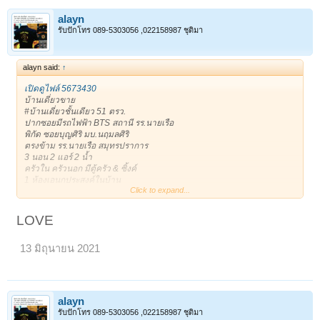
ขอบคุณครับ **
https://timeline.line.me/post/1161408134210039717
alayn
ขาย : 3,400,000 บาท
รับปักโทร 089-5303056 ,022158987 ชุติมา
ติดต่อ : 0818665944 (alayan)
alayn said:
↑
เปิดดูไฟล์ 5673430
บ้านเดี่ยวขาย
#บ้านเดี่ยวชั้นเดียว 51 ตรว.
ปากซอยมีรถไฟฟ้า BTS สถานี รร.นายเรือ
พิกัด ซอยบุญศิริ มบ.นฤมลศิริ
ตรงข้าม รร.นายเรือ สมุทรปราการ
3 นอน 2 แอร์ 2 น้ำ
ครัวใน ครัวนอก มีตู้ครัว & ซิ้งค์
1 ห้องเอนกประสงค์ในบ้าน
Click to expand...
1 ห้องเอนกประสงค์ข้างบ้าน เก็บของ หรือเป็นบ้านสัตว์เลี้ยงได้
***เดินได้รอบตัวบ้าน ร่มรื่น
1 จอดในบ้าน/ 3 จอดหน้าบ้าน
LOVE
ถนนหน้าบ้านกว้าง หน้าบ้านไม่ชนประตูบ้านใคร
ขาย 3,400,000฿
13 มิถุนายน 2021
* 081-8665944 Addy *
*Line: alayan11
เจ้าของโพสเอง
ขอบคุณครับ **
https://timeline.line.me/post/1161408134210039717
alayn
ขาย : 3,400,000 บาท
รับปักโทร 089-5303056 ,022158987 ชุติมา
ติดต่อ : 0818665944 (alayan)