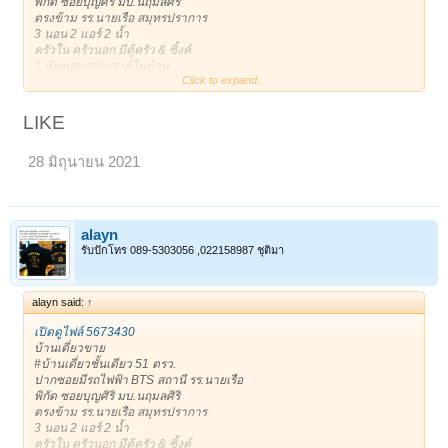
พิกัด ซอยบุญศิริ มบ.นฤมลศิริ
ตรงข้าม รร.นายเรือ สมุทรปราการ
3 นอน 2 แอร์ 2 น้ำ
ครัวใน ครัวนอก มีตู้ครัว & ซิ้งค์
1 ห้องเอนกประสงค์ในบ้าน
Click to expand...
1 ห้องเอนกประสงค์ข้างบ้าน เก็บของ หรือเป็นบ้านสัตว์เลี้ยงได้
***เดินได้รอบตัวบ้าน ร่มรื่น
1 จอดในบ้าน/ 3 จอดหน้าบ้าน
LIKE
ถนนหน้าบ้านกว้าง หน้าบ้านไม่ชนประตูบ้านใคร
ขาย 3,400,000฿
28 มิถุนายน 2021
* 081-8665944 Addy *
*Line: alayan11
เจ้าของโพสเอง
ขอบคุณครับ **
https://timeline.line.me/post/1161408134210039717
alayn
ขาย : 3,400,000 บาท
รับปักโทร 089-5303056 ,022158987 ชุติมา
ติดต่อ : 0818665944 (alayan)
alayn said:
↑
เปิดดูไฟล์ 5673430
บ้านเดี่ยวขาย
#บ้านเดี่ยวชั้นเดียว 51 ตรว.
ปากซอยมีรถไฟฟ้า BTS สถานี รร.นายเรือ
พิกัด ซอยบุญศิริ มบ.นฤมลศิริ
ตรงข้าม รร.นายเรือ สมุทรปราการ
3 นอน 2 แอร์ 2 น้ำ
ครัวใน ครัวนอก มีตู้ครัว & ซิ้งค์