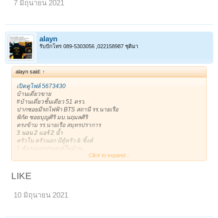
7 มิถุนายน 2021
* 081-8665944 Addy *
*Line: alayan11
เจ้าของโพสเอง
ขอบคุณครับ **
https://timeline.line.me/post/1161408134210039717
alayn
ขาย : 3,400,000 บาท
รับปักโทร 089-5303056 ,022158987 ชุติมา
ติดต่อ : 0818665944 (alayan)
alayn said:
↑
เปิดดูไฟล์ 5673430
บ้านเดี่ยวขาย
#บ้านเดี่ยวชั้นเดียว 51 ตรว.
ปากซอยมีรถไฟฟ้า BTS สถานี รร.นายเรือ
พิกัด ซอยบุญศิริ มบ.นฤมลศิริ
ตรงข้าม รร.นายเรือ สมุทรปราการ
3 นอน 2 แอร์ 2 น้ำ
ครัวใน ครัวนอก มีตู้ครัว & ซิ้งค์
1 ห้องเอนกประสงค์ในบ้าน
Click to expand...
1 ห้องเอนกประสงค์ข้างบ้าน เก็บของ หรือเป็นบ้านสัตว์เลี้ยงได้
***เดินได้รอบตัวบ้าน ร่มรื่น
1 จอดในบ้าน/ 3 จอดหน้าบ้าน
LIKE
ถนนหน้าบ้านกว้าง หน้าบ้านไม่ชนประตูบ้านใคร
ขาย 3,400,000฿
10 มิถุนายน 2021
* 081-8665944 Addy *
*Line: alayan11
เจ้าของโพสเอง