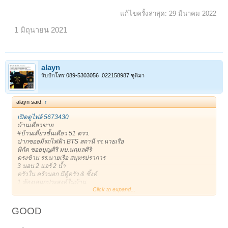
แก้ไขครั้งล่าสุด:
29 มีนาคม 2022
1 มิถุนายน 2021
alayn
รับปักโทร 089-5303056 ,022158987 ชุติมา
alayn said:
↑
เปิดดูไฟล์ 5673430
บ้านเดี่ยวขาย
#บ้านเดี่ยวชั้นเดียว 51 ตรว.
ปากซอยมีรถไฟฟ้า BTS สถานี รร.นายเรือ
พิกัด ซอยบุญศิริ มบ.นฤมลศิริ
ตรงข้าม รร.นายเรือ สมุทรปราการ
3 นอน 2 แอร์ 2 น้ำ
ครัวใน ครัวนอก มีตู้ครัว & ซิ้งค์
1 ห้องเอนกประสงค์ในบ้าน
Click to expand...
1 ห้องเอนกประสงค์ข้างบ้าน เก็บของ หรือเป็นบ้านสัตว์เลี้ยงได้
***เดินได้รอบตัวบ้าน ร่มรื่น
1 จอดในบ้าน/ 3 จอดหน้าบ้าน
GOOD
ถนนหน้าบ้านกว้าง หน้าบ้านไม่ชนประตูบ้านใคร
ขาย 3,400,000฿