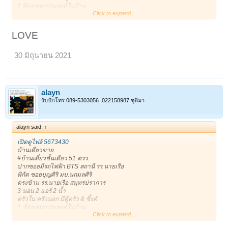
1 ห้องเอนกประสงค์ในบ้าน
Click to expand...
1 ห้องเอนกประสงค์ข้างบ้าน เก็บของ หรือเป็นบ้านสัตว์เลี้ยงได้
***เดินได้รอบตัวบ้าน ร่มรื่น
1 จอดในบ้าน/ 3 จอดหน้าบ้าน
LOVE
ถนนหน้าบ้านกว้าง หน้าบ้านไม่ชนประตูบ้านใคร
ขาย 3,400,000฿
30 มิถุนายน 2021
* 081-8665944 Addy *
*Line: alayan11
เจ้าของโพสเอง
ขอบคุณครับ **
https://timeline.line.me/post/1161408134210039717
alayn
ขาย : 3,400,000 บาท
รับปักโทร 089-5303056 ,022158987 ชุติมา
ติดต่อ : 0818665944 (alayan)
alayn said:
↑
เปิดดูไฟล์ 5673430
บ้านเดี่ยวขาย
#บ้านเดี่ยวชั้นเดียว 51 ตรว.
ปากซอยมีรถไฟฟ้า BTS สถานี รร.นายเรือ
พิกัด ซอยบุญศิริ มบ.นฤมลศิริ
ตรงข้าม รร.นายเรือ สมุทรปราการ
3 นอน 2 แอร์ 2 น้ำ
ครัวใน ครัวนอก มีตู้ครัว & ซิ้งค์
1 ห้องเอนกประสงค์ในบ้าน
Click to expand...
1 ห้องเอนกประสงค์ข้างบ้าน เก็บของ หรือเป็นบ้านสัตว์เลี้ยงได้
***เดินได้รอบตัวบ้าน ร่มรื่น