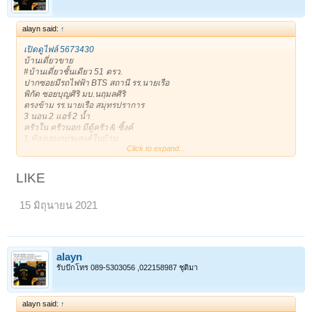
alayn said:
↑
เปิดดูไฟล์ 5673430
บ้านเดี่ยวขาย
#บ้านเดี่ยวชั้นเดียว 51 ตรว.
ปากซอยมีรถไฟฟ้า BTS สถานี รร.นายเรือ
พิกัด ซอยบุญศิริ มบ.นฤมลศิริ
ตรงข้าม รร.นายเรือ สมุทรปราการ
3 นอน 2 แอร์ 2 น้ำ
ครัวใน ครัวนอก มีตู้ครัว & ซิ้งค์
1 ห้องเอนกประสงค์ในบ้าน
Click to expand...
1 ห้องเอนกประสงค์ข้างบ้าน เก็บของ หรือเป็นบ้านสัตว์เลี้ยงได้
***เดินได้รอบตัวบ้าน ร่มรื่น
1 จอดในบ้าน/ 3 จอดหน้าบ้าน
LIKE
ถนนหน้าบ้านกว้าง หน้าบ้านไม่ชนประตูบ้านใคร
ขาย 3,400,000฿
15 มิถุนายน 2021
* 081-8665944 Addy *
*Line: alayan11
เจ้าของโพสเอง
ขอบคุณครับ **
https://timeline.line.me/post/1161408134210039717
alayn
ขาย : 3,400,000 บาท
รับปักโทร 089-5303056 ,022158987 ชุติมา
ติดต่อ : 0818665944 (alayan)
alayn said:
↑