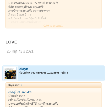
ปากซอยมีรถไฟฟ้า BTS สถานี รร.นายเรือ
พิกัด ซอยบุญศิริ มบ.นฤมลศิริ
ตรงข้าม รร.นายเรือ สมุทรปราการ
3 นอน 2 แอร์ 2 น้ำ
ครัวใน ครัวนอก มีตู้ครัว & ซิ้งค์
1 ห้องเอนกประสงค์ในบ้าน
Click to expand...
1 ห้องเอนกประสงค์ข้างบ้าน เก็บของ หรือเป็นบ้านสัตว์เลี้ยงได้
***เดินได้รอบตัวบ้าน ร่มรื่น
1 จอดในบ้าน/ 3 จอดหน้าบ้าน
ถนนหน้าบ้านกว้าง หน้าบ้านไม่ชนประตูบ้านใคร
ขาย 3,400,000฿
LOVE
* 081-8665944 Addy *
*Line: alayan11
25 มิถุนายน 2021
เจ้าของโพสเอง
ขอบคุณครับ **
https://timeline.line.me/post/1161408134210039717
ขาย : 3,400,000 บาท
ติดต่อ : 0818665944 (alayan)
alayn
รับปักโทร 089-5303056 ,022158987 ชุติมา
alayn said:
↑
เปิดดูไฟล์ 5673430
บ้านเดี่ยวขาย
#บ้านเดี่ยวชั้นเดียว 51 ตรว.
ปากซอยมีรถไฟฟ้า BTS สถานี รร.นายเรือ