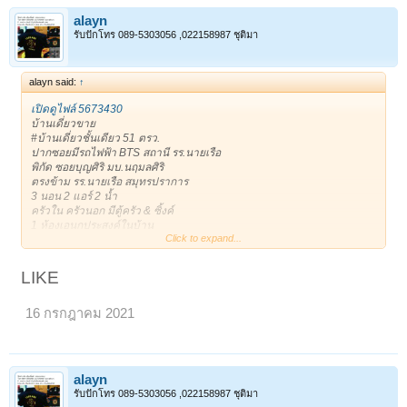
https://timeline.line.me/post/1161408134210039717
alayn
ขาย : 3,400,000 บาท
รับปักโทร 089-5303056 ,022158987 ชุติมา
ติดต่อ : 0818665944 (alayan)
alayn said:
↑
เปิดดูไฟล์ 5673430
บ้านเดี่ยวขาย
#บ้านเดี่ยวชั้นเดียว 51 ตรว.
ปากซอยมีรถไฟฟ้า BTS สถานี รร.นายเรือ
พิกัด ซอยบุญศิริ มบ.นฤมลศิริ
ตรงข้าม รร.นายเรือ สมุทรปราการ
3 นอน 2 แอร์ 2 น้ำ
ครัวใน ครัวนอก มีตู้ครัว & ซิ้งค์
1 ห้องเอนกประสงค์ในบ้าน
Click to expand...
1 ห้องเอนกประสงค์ข้างบ้าน เก็บของ หรือเป็นบ้านสัตว์เลี้ยงได้
***เดินได้รอบตัวบ้าน ร่มรื่น
1 จอดในบ้าน/ 3 จอดหน้าบ้าน
LIKE
ถนนหน้าบ้านกว้าง หน้าบ้านไม่ชนประตูบ้านใคร
ขาย 3,400,000฿
16 กรกฎาคม 2021
* 081-8665944 Addy *
*Line: alayan11
เจ้าของโพสเอง
ขอบคุณครับ **
https://timeline.line.me/post/1161408134210039717
alayn
ขาย : 3,400,000 บาท
รับปักโทร 089-5303056 ,022158987 ชุติมา
ติดต่อ : 0818665944 (alayan)