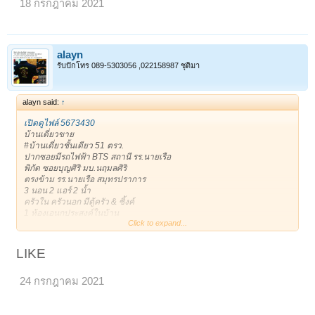
18 กรกฎาคม 2021
* 081-8665944 Addy *
*Line: alayan11
เจ้าของโพสเอง
ขอบคุณครับ **
https://timeline.line.me/post/1161408134210039717
alayn
ขาย : 3,400,000 บาท
รับปักโทร 089-5303056 ,022158987 ชุติมา
ติดต่อ : 0818665944 (alayan)
alayn said:
↑
เปิดดูไฟล์ 5673430
บ้านเดี่ยวขาย
#บ้านเดี่ยวชั้นเดียว 51 ตรว.
ปากซอยมีรถไฟฟ้า BTS สถานี รร.นายเรือ
พิกัด ซอยบุญศิริ มบ.นฤมลศิริ
ตรงข้าม รร.นายเรือ สมุทรปราการ
3 นอน 2 แอร์ 2 น้ำ
ครัวใน ครัวนอก มีตู้ครัว & ซิ้งค์
1 ห้องเอนกประสงค์ในบ้าน
Click to expand...
1 ห้องเอนกประสงค์ข้างบ้าน เก็บของ หรือเป็นบ้านสัตว์เลี้ยงได้
***เดินได้รอบตัวบ้าน ร่มรื่น
1 จอดในบ้าน/ 3 จอดหน้าบ้าน
LIKE
ถนนหน้าบ้านกว้าง หน้าบ้านไม่ชนประตูบ้านใคร
ขาย 3,400,000฿
24 กรกฎาคม 2021
* 081-8665944 Addy *
*Line: alayan11
เจ้าของโพสเอง
ขอบคุณครับ **