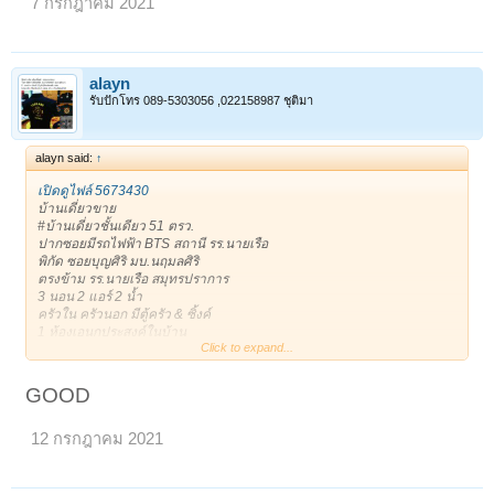
7 กรกฎาคม 2021
* 081-8665944 Addy *
*Line: alayan11
เจ้าของโพสเอง
ขอบคุณครับ **
https://timeline.line.me/post/1161408134210039717
alayn
ขาย : 3,400,000 บาท
รับปักโทร 089-5303056 ,022158987 ชุติมา
ติดต่อ : 0818665944 (alayan)
alayn said:
↑
เปิดดูไฟล์ 5673430
บ้านเดี่ยวขาย
#บ้านเดี่ยวชั้นเดียว 51 ตรว.
ปากซอยมีรถไฟฟ้า BTS สถานี รร.นายเรือ
พิกัด ซอยบุญศิริ มบ.นฤมลศิริ
ตรงข้าม รร.นายเรือ สมุทรปราการ
3 นอน 2 แอร์ 2 น้ำ
ครัวใน ครัวนอก มีตู้ครัว & ซิ้งค์
1 ห้องเอนกประสงค์ในบ้าน
Click to expand...
1 ห้องเอนกประสงค์ข้างบ้าน เก็บของ หรือเป็นบ้านสัตว์เลี้ยงได้
***เดินได้รอบตัวบ้าน ร่มรื่น
1 จอดในบ้าน/ 3 จอดหน้าบ้าน
GOOD
ถนนหน้าบ้านกว้าง หน้าบ้านไม่ชนประตูบ้านใคร
ขาย 3,400,000฿
12 กรกฎาคม 2021
* 081-8665944 Addy *
*Line: alayan11
เจ้าของโพสเอง
ขอบคุณครับ **