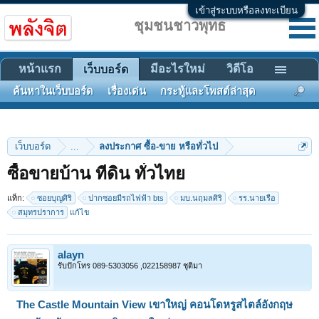
เข้าสู่ระบบหรือลงทะเบียน
ชุมชนชาวพุทธ
หน้าแรก
มีอะไรใหม่
วิดีโอ
เว็บบอร์ด
ค้นหาในเว็บบอร์ด
เรื่องเด่น
กระทู้และโพสต์ล่าสุด
เว็บบอร์ด
...
ลงประกาศ ซื้อ-ขาย หรือทั่วไป
ซื้อขายบ้าน ทีดิน ทั่วไทย
แท็ก:
ซอยบุญศิริ
ปากซอยมีรถไฟฟ้า bts
มบ.นฤมลศิริ
รร.นายเรือ
สมุทรปราการ
แก้ไข
alayn
รับปักโทร 089-5303056 ,022158987 ชุติมา
The Castle Mountain View เขาใหญ่ คอนโดหรูสไตล์อังกฤษ