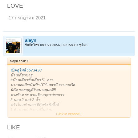
1 จอดในบ้าน/ 3 จอดหน้าบ้าน
LOVE
ถนนหน้าบ้านกว้าง หน้าบ้านไม่ชนประตูบ้านใคร
ขาย 3,400,000฿
17 กรกฎาคม 2021
* 081-8665944 Addy *
*Line: alayan11
เจ้าของโพสเอง
ขอบคุณครับ **
https://timeline.line.me/post/1161408134210039717
alayn
ขาย : 3,400,000 บาท
รับปักโทร 089-5303056 ,022158987 ชุติมา
ติดต่อ : 0818665944 (alayan)
alayn said:
↑
เปิดดูไฟล์ 5673430
บ้านเดี่ยวขาย
#บ้านเดี่ยวชั้นเดียว 51 ตรว.
ปากซอยมีรถไฟฟ้า BTS สถานี รร.นายเรือ
พิกัด ซอยบุญศิริ มบ.นฤมลศิริ
ตรงข้าม รร.นายเรือ สมุทรปราการ
3 นอน 2 แอร์ 2 น้ำ
ครัวใน ครัวนอก มีตู้ครัว & ซิ้งค์
1 ห้องเอนกประสงค์ในบ้าน
Click to expand...
1 ห้องเอนกประสงค์ข้างบ้าน เก็บของ หรือเป็นบ้านสัตว์เลี้ยงได้
***เดินได้รอบตัวบ้าน ร่มรื่น
1 จอดในบ้าน/ 3 จอดหน้าบ้าน
LIKE
ถนนหน้าบ้านกว้าง หน้าบ้านไม่ชนประตูบ้านใคร
ขาย 3,400,000฿