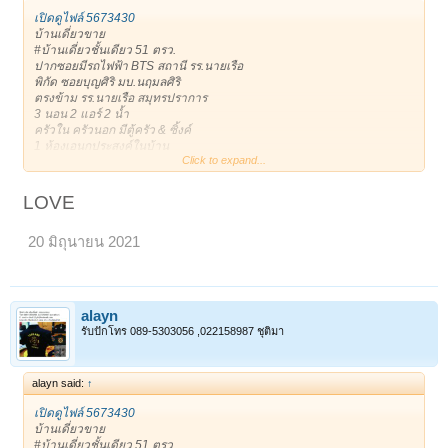
เปิดดูไฟล์ 5673430
บ้านเดี่ยวขาย
#บ้านเดี่ยวชั้นเดียว 51 ตรว.
ปากซอยมีรถไฟฟ้า BTS สถานี รร.นายเรือ
พิกัด ซอยบุญศิริ มบ.นฤมลศิริ
ตรงข้าม รร.นายเรือ สมุทรปราการ
3 นอน 2 แอร์ 2 น้ำ
ครัวใน ครัวนอก มีตู้ครัว & ซิ้งค์
1 ห้องเอนกประสงค์ในบ้าน
Click to expand...
1 ห้องเอนกประสงค์ข้างบ้าน เก็บของ หรือเป็นบ้านสัตว์เลี้ยงได้
***เดินได้รอบตัวบ้าน ร่มรื่น
1 จอดในบ้าน/ 3 จอดหน้าบ้าน
LOVE
ถนนหน้าบ้านกว้าง หน้าบ้านไม่ชนประตูบ้านใคร
ขาย 3,400,000฿
20 มิถุนายน 2021
* 081-8665944 Addy *
*Line: alayan11
เจ้าของโพสเอง
ขอบคุณครับ **
https://timeline.line.me/post/1161408134210039717
alayn
ขาย : 3,400,000 บาท
รับปักโทร 089-5303056 ,022158987 ชุติมา
ติดต่อ : 0818665944 (alayan)
alayn said:
↑
เปิดดูไฟล์ 5673430
บ้านเดี่ยวขาย
#บ้านเดี่ยวชั้นเดียว 51 ตรว.