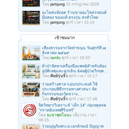
โดย
jamjung
31 กรกฎาคม 2026
อะไหล่แท้ถอด ร้านขายอะไหล่รถยนต์
มือสอง ของแท้ ตรงรุ่น ส่งทั่วไทย
โดย
jamjung
ศุกร์ เวลา 15:14
เข้าชมมาก
เสียงธรรมจากวัดท่าขนุน วันศุกร์ที่ ๗
สิงหาคม ๒๕๖๙
โดย
iamfu
ศุกร์ เวลา 16:53
ผ้าป่าจัดหาเครื่องมือแพทย์สำหรับห้อง
อุบัติเหตุและฉุกเฉิน &หอผู้ป่วยวิกฤต...
โดย
ศิษย์รุ่นจิ๋ว
ศุกร์ เวลา 10:17
ร่วมสร้างศาลาเอนกประสงค์ ใช้
ประกอบพิธีกรรมทางศาสนา จัด
กิจกรรมของวัดขวาง...
โดย
ศิษย์รุ่นจิ๋ว
ศุกร์ เวลา 17:48
จิตวิทยา/วิเคราะห์ "เด็ก 14" ก่อเหตุสลด
"กราดยิงเทพศิรินทร์"
โดย
ยะธาพุทโมนะ
เมื่อวาน เวลา
08:15
ร่วมบุญกับพระอ.เอกลักษณ์ ปัญญาค