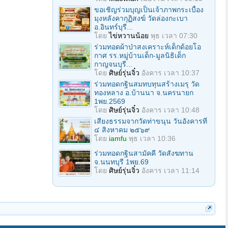
ขอเชิญร่วมบุญเป็นเจ้าภาพกระเบื้อง
มุงหลังคากุฏิสงฆ์ วัดล่องกะเบา
อ.อินทร์บุรี...
โดย
ไข่หวานน้อย
พุธ เวลา 07:30
ร่วมทอดผ้าป่าสงเคราะห์เด็กด้อยโอ
กาศ รร.หมู่บ้านเด็ก-มูลนิธิเด็ก
กาญจนบุรี...
โดย
ศิษย์รุ่นจิ๋ว
อังคาร เวลา 10:37
ร่วมทอดกฐินสมทบทุนสร้างเมรุ วัด
ทองหลาง อ.บ้านนา จ.นครนายก
1พย.2569
โดย
ศิษย์รุ่นจิ๋ว
อังคาร เวลา 10:48
เสียงธรรมจากวัดท่าขนุน วันอังคารที่
๔ สิงหาคม ๒๕๖๙
โดย
iamfu
พุธ เวลา 10:36
ร่วมทอดกฐินสามัคคี วัดสังฆทาน
จ.นนทบุรี 1พย.69
โดย
ศิษย์รุ่นจิ๋ว
อังคาร เวลา 11:14