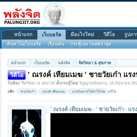
หน้าแรก
มีอะไรใหม่
วิดีโอ
รูปภา
เว็บบอร์ด
ค้นหาในเว็บบอร์ด
เรื่องเด่น
กระทู้และโพสต์ล่าสุด
หน้าแรก
เว็บบอร์ด
พลังจิต
จิตวิทยา & สุขภาพ
' ณรงค์ เทียมเมฆ ' ชายวัยเก๋า แรง
วีดีโอ
ในห้อง '
จิตวิทยา & สุขภาพ
' ตั้งกระทู้โดย
วิญญาณนิพพาน
,
16 มิถุนายน 20
แท็ก:
ชายวัยเก๋า
ณรงค์ เทียมเมฆ
แรงบันดาลใจนักวิ่งไทย
แก้ไข
'
ณรงค์ เทียมเมฆ
'
ชายวัยเก๋า
แรง