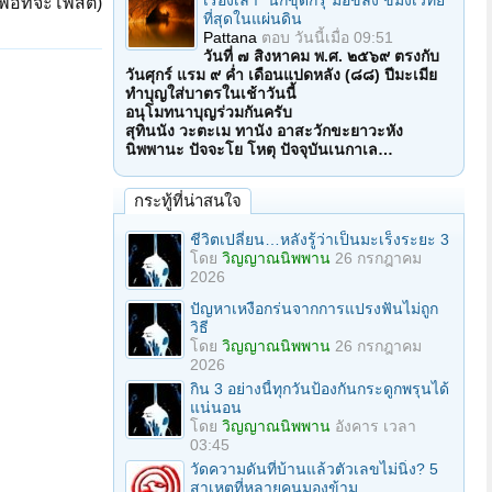
เรื่องเล่า "นักขุดกรุ"มือขลัง ขมังเวทย์
ื่อที่จะโพสต์)
ที่สุดในแผ่นดิน
Pattana
ตอบ
วันนี้เมื่อ 09:51
วันที่ ๗ สิงหาคม พ.ศ. ๒๕๖๙ ตรงกับ
วันศุกร์ แรม ๙ ค่ำ เดือนแปดหลัง (๘๘) ปีมะเมีย
ทำบุญใส่บาตรในเช้าวันนี้
อนุโมทนาบุญร่วมกันครับ
สุทินนัง วะตะเม ทานัง อาสะวักขะยาวะหัง
นิพพานะ ปัจจะโย โหตุ ปัจจุบันเนกาเล…
กระทู้ที่น่าสนใจ
ชีวิตเปลี่ยน…หลังรู้ว่าเป็นมะเร็งระยะ 3
โดย
วิญญาณนิพพาน
26 กรกฎาคม
2026
ปัญหาเหงือกร่นจากการแปรงฟันไม่ถูก
วิธี
โดย
วิญญาณนิพพาน
26 กรกฎาคม
2026
กิน 3 อย่างนี้ทุกวันป้องกันกระดูกพรุนได้
แน่นอน
โดย
วิญญาณนิพพาน
อังคาร เวลา
03:45
วัดความดันที่บ้านแล้วตัวเลขไม่นิ่ง? 5
สาเหตุที่หลายคนมองข้าม