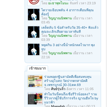
โดย
ยะธาพุทโมนะ
จันทร์ เวลา 23:19
ไตวายเฉียบพลัน 4 อาการเตือนที่คุณ
ต้องรู้
โดย
วิญญาณนิพพาน
เมื่อวาน เวลา
03:45
เคล็ดลับ 5 ข้อสำหรับวัย 35-40+ ฟังแล้ว
คุณจะเลิกเสียดายเวลาทันที
โดย
วิญญาณนิพพาน
เมื่อวาน เวลา
03:39
หยุดกิน 3 อย่างนี้น้ำหนักลดไวมาก พุง
ยุบ
โดย
วิญญาณนิพพาน
เมื่อวาน เวลา
22:16
เข้าชมมาก
ร่วมทอดกฐินสามัคคีเพื่อสมทบทุน
สร้างอุโบสถ วัดปากตกสามัคคี
จ.เพชรบูรณ์ 30-31ตค.69
โดย
ศิษย์รุ่นจิ๋ว
อังคาร เวลา 11:05
ทำไมวันนี้คนถึงเชื่อรีวิวน้อยลง? รวม
รีวิวจากผู้ใช้บริการจริง ญาณฮีลใจ by
แมวฟ้า
โดย
Maewfah
เมื่อวาน เวลา 00:13