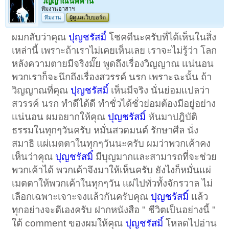
วิญญาณนิพพาน
ทีมงานอาสาฯ
ทีมงาน
ผู้ดูแลเว็บบอร์ด
ผมกลับว่าคุณ
ปุญชรัสมิ์
โชคดีนะครับที่ได้เห็นในสิ่ง
เหล่านี้ เพราะถ้าเราไม่เคยเห็นเลย เราจะไม่รู้ว่า โลก
หลังความตายมีจริงมั๊ย พูดถึงเรื่องวิญญาณ เเน่นอน
พวกเราก็จะนึกถึงเรื่องสวรรค์ นรก เพราะฉะนั้น ถ้า
วิญญาณที่คุณ
ปุญชรัสมิ์
เห็นมีจริง นั่นย่อมเเปลว่า
สวรรค์ นรก ทําดีได้ดี ทําชั่วได้ชั่วย่อมต้องมีอยู่อย่าง
เเน่นอน ผมอยากให้คุณ
ปุญชรัสมิ์
หันมาปฎิบัติ
ธรรมในทุกๆวันครับ หมั่นสวดมนต์ รักษาศีล นั่ง
สมาธิ เเผ่เมตตาในทุกๆวันนะครับ ผมว่าพวกเค้าคง
เห็นว่าคุณ
ปุญชรัสมิ์
มีบุญมากเเละสามารถที่จะช่วย
พวกเค้าได้ พวกเค้าจึงมาให้เห็นครับ ยังไงก็หมั่นเเผ่
เมตตาให้พวกเค้าในทุกๆวัน เเผ่ไปทั่วทั้งจักรวาล ไม่
เลือกเฉพาะเจาะจงเเล้วกันครับคุณ
ปุญชรัสมิ์
เเล้ว
ทุกอย่างจะดีเองครับ ฝากหนังสือ " ชีวิตเป็นอย่างนี้ "
ใต้ comment ของผมให้คุณ
ปุญชรัสมิ์
โหลดไปอ่าน