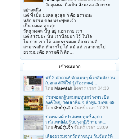
วัตถุมงคล ถือเป็น สิ่งมงคล สักการะ
อย่างหนึ่ง
แต่ ที่ เป็น มงคล สูงสุด ก็ คือ ธรรมมะ
หลัก ธรรม ของ พระพุทธเจ้า
เป็น มงคล สูง สุด
วัตถุ มงคล นั้น อยู่ นอก กาย เรา
แต่ ธรรมมะ นั้น เราน้อมมา ไว้ ในใจ
ใน กาย เรา ได้ และธรรมมะ คือ ความดี
สามารถติด ตัวเราไป ได้ แม้ แต่ เวลาตายไป
ธรรมมะคือ ความดี ก็ ติด…
เข้าชมมาก
ฟรี 2 คำถาม! ทักแม่นๆ ด้วยสีพลังงาน
(บอกแค่สีที่ใช่ รู้เรื่องหมด)...
โดย
Maewfah
อังคาร เวลา 04:33
ร่วมทอดกฐินสมทบทุนสร้างพระยืน
องค์ใหญ่ วัดเสาหิน จ.ลําพูน 15พย.69
โดย
ศิษย์รุ่นจิ๋ว
จันทร์ เวลา 17:39
ร่วมทอดผ้าป่าสมทบทุนซื้ออุปก
รณ์เเพทย์&ปรับปรุงกุฏิชีวาบาล...
โดย
ศิษย์รุ่นจิ๋ว
จันทร์ เวลา 13:09
เสียงธรรมจากวัดท่าขนุน วันจันทร์ที่