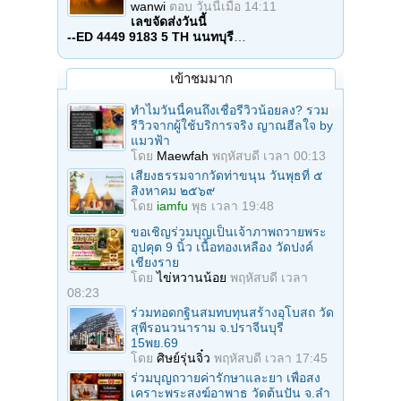
wanwi
ตอบ
วันนี้เมื่อ 14:11
เลขจัดส่งวันนี้
--ED 4449 9183 5 TH นนทบุรี
…
เข้าชมมาก
ทำไมวันนี้คนถึงเชื่อรีวิวน้อยลง? รวม
รีวิวจากผู้ใช้บริการจริง ญาณฮีลใจ by
แมวฟ้า
โดย
Maewfah
พฤหัสบดี เวลา 00:13
เสียงธรรมจากวัดท่าขนุน วันพุธที่ ๕
สิงหาคม ๒๕๖๙
โดย
iamfu
พุธ เวลา 19:48
ขอเชิญร่วมบุญเป็นเจ้าภาพถวายพระ
อุปคุต 9 นิ้ว เนื้อทองเหลือง วัดปงค์
เชียงราย
โดย
ไข่หวานน้อย
พฤหัสบดี เวลา
08:23
ร่วมทอดกฐินสมทบทุนสร้างอุโบสถ วัด
สุพีรอนวนาราม จ.ปราจีนบุรี
15พย.69
โดย
ศิษย์รุ่นจิ๋ว
พฤหัสบดี เวลา 17:45
ร่วมบุญถวายค่ารักษาและยา เพื่อสง
เคราะพระสงฆ์อาพาธ วัดต้นปัน จ.ลํา