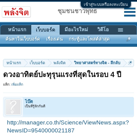
เข้าสู่ระบบหรือลงทะเบียน
ชุมชนชาวพุทธ
หน้าแรก
มีอะไรใหม่
วิดีโอ
เว็บบอร์ด
ค้นหาในเว็บบอร์ด
เรื่องเด่น
กระทู้และโพสต์ล่าสุด
หน้าแรก
เว็บบอร์ด
พลังจิต
วิทยาศาสตร์ทางจิต - ลึกลับ
ดวงอาทิตย์ปะทุรุนแรงที่สุดในรอบ 4 ปี
แท็ก:
เพิ่มแท็ก
โบ๊ต
เป็นที่รู้จักกันดี
http://manager.co.th/Science/ViewNews.aspx?
NewsID=9540000021187