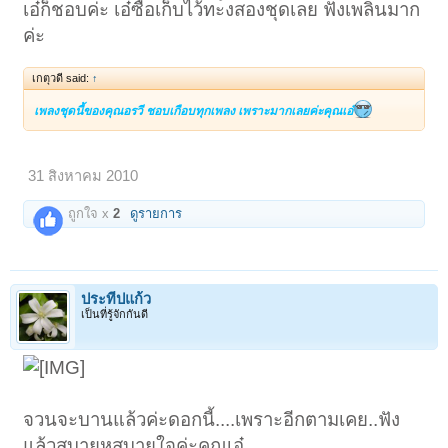
เอ๋ก็ชอบค่ะ เอ๋ซื้อเก็บไว้ทะ้งสองชุดเลย ฟังเพลินมาก
ค่ะ
เกตุวดี said:
↑
เพลงชุดนี้ของคุณอรวี ชอบเกือบทุกเพลง เพราะมากเลยค่ะคุณเอ๋
31 สิงหาคม 2010
ถูกใจ x
2
ดูรายการ
ประทีปแก้ว
เป็นที่รู้จักกันดี
จวนจะบานแล้วค่ะดอกนี้....เพราะอีกตามเคย..ฟัง
แล้วสบายหูสบายใจค่ะคุณเอ๋....