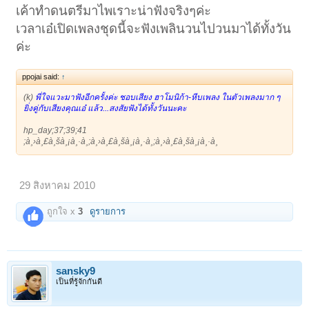
เค้าทำดนตรีมาไพเราะน่าฟังจริงๆค่ะ
เวลาเอ๋เปิดเพลงชุดนี้จะฟังเพลินวนไปวนมาได้ทั้งวัน
ค่ะ
ppojai said:
↑
(k)
พี่ใจแวะมาฟังอีกครั้งค่ะ ชอบเสียง ฮาโมนิก้า-หีบเพลง ในตัวเพลงมาก ๆ
ยิ่งคู่กับเสียงคุณเอ๋ แล้ว...สงสัยฟังได้ทั้งวันนะคะ
hp_day;37;39;41
;à¸›à¸£à¸šà¸¡à¸·à¸­;à¸›à¸£à¸šà¸¡à¸·à¸­;à¸›à¸£à¸šà¸¡à¸·à¸­
29 สิงหาคม 2010
ถูกใจ x
3
ดูรายการ
sansky9
เป็นที่รู้จักกันดี