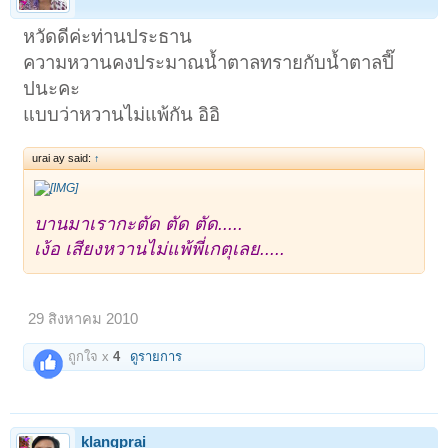
หวัดดีค่ะท่านประธาน
ความหวานคงประมาณน้ำตาลทรายกับน้ำตาลปี๊
ปนะคะ
แบบว่าหวานไม่แพ้กัน อิอิ
urai ay said:
↑
บานมาเรากะตัด ตัด ตัด.....
เง้อ เสียงหวานไม่แพ้พี่เกตุเลย.....
29 สิงหาคม 2010
ถูกใจ x
4
ดูรายการ
klangprai