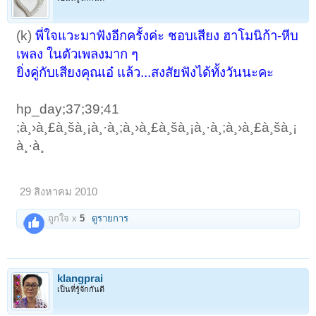
(k)
พี่ใจแวะมาฟังอีกครั้งค่ะ ชอบเสียง ฮาโมนิก้า-หีบ
เพลง ในตัวเพลงมาก ๆ
ยิ่งคู่กับเสียงคุณเอ๋ แล้ว...สงสัยฟังได้ทั้งวันนะคะ
hp_day;37;39;41
;à¸›à¸£à¸šà¸¡à¸·à¸­;à¸›à¸£à¸šà¸¡à¸·à¸­;à¸›à¸£à¸šà¸¡
à¸·à¸­
29 สิงหาคม 2010
ถูกใจ x
5
ดูรายการ
klangprai
เป็นที่รู้จักกันดี