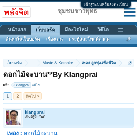
เข้าสู่ระบบหรือลงทะเบียน
ชุมชนชาวพุทธ
หน้าแรก
มีอะไรใหม่
วิดีโอ
เว็บบอร์ด
ค้นหาในเว็บบอร์ด
เรื่องเด่น
กระทู้และโพสต์ล่าสุด
เว็บบอร์ด
...
Music & Karaoke
เพลง ลูกทุ่ง-เพื่อชีวิต
1
2
ถัดไป >
ดอกไม้จะบาน**By Klangprai
แท็ก:
klangprai
แก้ไข
klangprai
เป็นที่รู้จักกันดี
เพลง :
ดอกไม้จะบาน