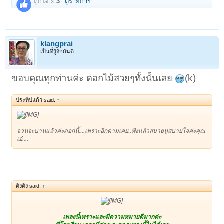
ถูกใจ x
3
ดูรายการ
1
2
ถัดไป >
klangprai
เป็นที่รู้จักกันดี
ขอบคุณทุกท่านค่ะ ดอกไม้สวยๆทั้งนั้นเลย
(k)
ประทีปแก้ว said:
↑
จวนจะบานแล้วค่ะดอกนี้....เพราะอีกตามเคย..ฟังแล้วสบายหูสบายใจค่ะคุณ
เอ๋....
ติงติง said:
↑
เพลงนี้เพราะและมีความหมายดีมากค่ะ