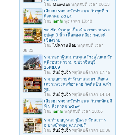
โดย
Maewfah
พฤหัสบดี เวลา 00:13
เสียงธรรมจากวัดท่าขนุน วันพุธที่ ๕
สิงหาคม ๒๕๖๙
โดย
iamfu
พุธ เวลา 19:48
ขอเชิญร่วมบุญเป็นเจ้าภาพถวายพระ
อุปคุต 9 นิ้ว เนื้อทองเหลือง วัดปงค์
เชียงราย
โดย
ไข่หวานน้อย
พฤหัสบดี เวลา
08:23
ร่วมทอดกฐินสมทบทุนสร้างอุโบสถ วัด
สุพีรอนวนาราม จ.ปราจีนบุรี
15พย.69
โดย
ศิษย์รุ่นจิ๋ว
พฤหัสบดี เวลา 17:45
ร่วมบุญถวายค่ารักษาและยา เพื่อสง
เคราะพระสงฆ์อาพาธ วัดต้นปัน จ.ลํา
พูน
โดย
ศิษย์รุ่นจิ๋ว
พฤหัสบดี เวลา 14:14
เสียงธรรมจากวัดท่าขนุน วันพฤหัสบดี
ที่ ๖ สิงหาคม ๒๕๖๙
โดย
iamfu
พฤหัสบดี เวลา 18:06
ร่วมทําบุญบูรณะกุฏิพระ วัดละหาร
อ.บางบัวทอง จ.นนทบุรี
โดย
ศิษย์รุ่นจิ๋ว
พฤหัสบดี เวลา 10:36