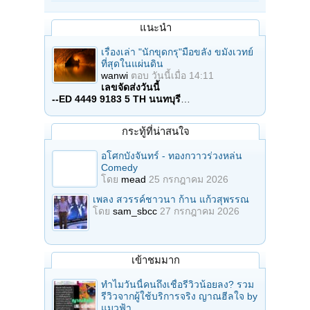
แนะนำ
เรื่องเล่า "นักขุดกรุ"มือขลัง ขมังเวทย์
ที่สุดในแผ่นดิน
wanwi
ตอบ
วันนี้เมื่อ 14:11
เลขจัดส่งวันนี้
--ED 4449 9183 5 TH นนทบุรี
…
กระทู้ที่น่าสนใจ
อโศกบังจันทร์ - ทองกวาวร่วงหล่น
Comedy
โดย
mead
25 กรกฎาคม 2026
เพลง สวรรค์ชาวนา ก้าน แก้วสุพรรณ
โดย
sam_sbcc
27 กรกฎาคม 2026
เข้าชมมาก
ทำไมวันนี้คนถึงเชื่อรีวิวน้อยลง? รวม
รีวิวจากผู้ใช้บริการจริง ญาณฮีลใจ by
แมวฟ้า