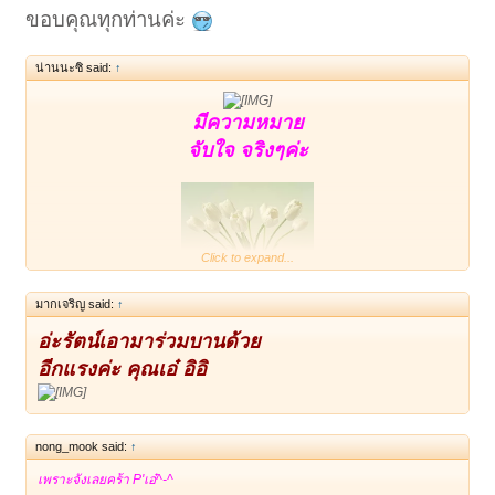
ขอบคุณทุกท่านค่ะ
น่านนะซิ said:
↑
มีความหมาย
จับใจ จริงๆค่ะ
Click to expand...
มากเจริญ said:
↑
อ่ะรัตน์เอามาร่วมบานด้วย
อีกแรงค่ะ คุณเอ๋ อิอิ
nong_mook said:
↑
เพราะจังเลยคร้า P'เอ๋^-^