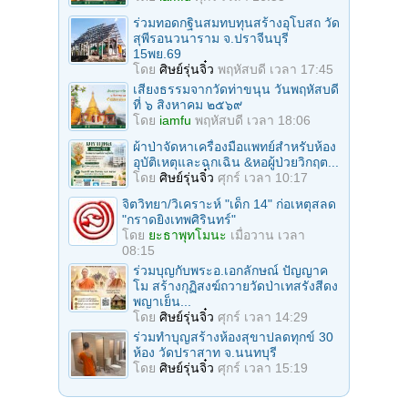
ร่วมทอดกฐินสมทบทุนสร้างอุโบสถ วัด
สุพีรอนวนาราม จ.ปราจีนบุรี
15พย.69
โดย
ศิษย์รุ่นจิ๋ว
พฤหัสบดี เวลา 17:45
เสียงธรรมจากวัดท่าขนุน วันพฤหัสบดี
ที่ ๖ สิงหาคม ๒๕๖๙
โดย
iamfu
พฤหัสบดี เวลา 18:06
ผ้าป่าจัดหาเครื่องมือแพทย์สำหรับห้อง
อุบัติเหตุและฉุกเฉิน &หอผู้ป่วยวิกฤต...
โดย
ศิษย์รุ่นจิ๋ว
ศุกร์ เวลา 10:17
จิตวิทยา/วิเคราะห์ "เด็ก 14" ก่อเหตุสลด
"กราดยิงเทพศิรินทร์"
โดย
ยะธาพุทโมนะ
เมื่อวาน เวลา
08:15
ร่วมบุญกับพระอ.เอกลักษณ์ ปัญญาค
โม สร้างกุฏิสงฆ์ถวายวัดป่าเทสรังสีดง
พญาเย็น...
โดย
ศิษย์รุ่นจิ๋ว
ศุกร์ เวลา 14:29
ร่วมทําบุญสร้างห้องสุขาปลดทุกข์ 30
ห้อง วัดปราสาท จ.นนทบุรี
โดย
ศิษย์รุ่นจิ๋ว
ศุกร์ เวลา 15:19