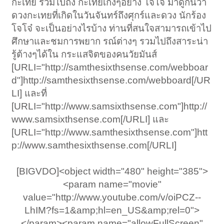
กะเทย รวมไปถึง กะเทยเก่งๆอย่าง โจโจ๋ มาดูกันว่า
ดวงกะเทยที่เกิดในวันจันทร์ถึงศุกร์และดวง นักร้อง
โจโจ๋ จะเป็นอย่างไรบ้าง ท่านที่สนใจสามารถเข้าไป
ศึกษาและชมการพยาก รณ์ต่างๆ รวมไปถึงสาระน่า
รู้ต้างๆได้ใน กระแสจิตของคนวัยมันส์
[URLI="http://samthesixthsense.com/webboar
d"]http://samthesixthsense.com/webboard[/UR
LI] และที่
[URLI="http://www.samsixthsense.com"]http://
www.samsixthsense.com[/URLI] และ
[URLI="http://www.samthesixthsense.com"]htt
p://www.samthesixthsense.com[/URLI]
[BIGVDO]<object width="480" height="385">
<param name="movie"
value="http://www.youtube.com/v/oiPCZ--
LhIM?fs=1&amp;hl=en_US&amp;rel=0">
</param><param name="allowFullScreen"