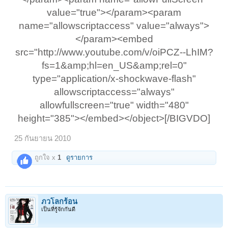
value="true"></param><param
name="allowscriptaccess" value="always">
</param><embed
src="http://www.youtube.com/v/oiPCZ--LhIM?
fs=1&amp;hl=en_US&amp;rel=0"
type="application/x-shockwave-flash"
allowscriptaccess="always"
allowfullscreen="true" width="480"
height="385"></embed></object>[/BIGVDO]​
25 กันยายน 2010
ถูกใจ x
1
ดูรายการ
ภวโลกร้อน
เป็นที่รู้จักกันดี