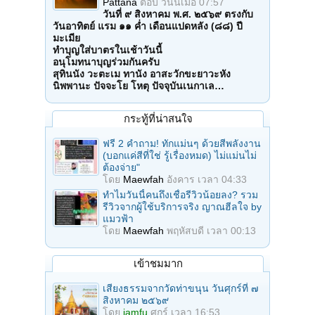
Pattana
ตอบ
วันนี้เมื่อ 07:57
วันที่ ๙ สิงหาคม พ.ศ. ๒๕๖๙ ตรงกับ
วันอาทิตย์ แรม ๑๑ ค่ำ เดือนแปดหลัง (๘๘) ปี
มะเมีย
ทำบุญใส่บาตรในเช้าวันนี้
อนุโมทนาบุญร่วมกันครับ
สุทินนัง วะตะเม ทานัง อาสะวักขะยาวะหัง
นิพพานะ ปัจจะโย โหตุ ปัจจุบันเนกาเล…
กระทู้ที่น่าสนใจ
ฟรี 2 คำถาม! ทักแม่นๆ ด้วยสีพลังงาน
(บอกแค่สีที่ใช่ รู้เรื่องหมด) ไม่แม่นไม่
ต้องจ่าย"
โดย
Maewfah
อังคาร เวลา 04:33
ทำไมวันนี้คนถึงเชื่อรีวิวน้อยลง? รวม
รีวิวจากผู้ใช้บริการจริง ญาณฮีลใจ by
แมวฟ้า
โดย
Maewfah
พฤหัสบดี เวลา 00:13
เข้าชมมาก
เสียงธรรมจากวัดท่าขนุน วันศุกร์ที่ ๗
สิงหาคม ๒๕๖๙
โดย
iamfu
ศุกร์ เวลา 16:53