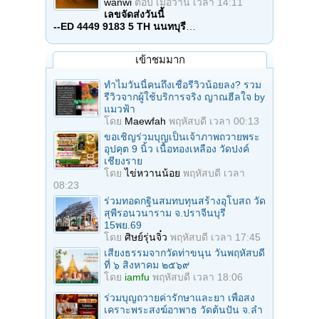
wanwi
ตอบ
เมื่อวาน เวลา 14:11
เลขจัดส่งวันนี้
--ED 4449 9183 5 TH นนทบุรี
…
เข้าชมมาก
ทำไมวันนี้คนถึงเชื่อรีวิวน้อยลง? รวม
รีวิวจากผู้ใช้บริการจริง ญาณฮีลใจ by
แมวฟ้า
โดย
Maewfah
พฤหัสบดี เวลา 00:13
ขอเชิญร่วมบุญเป็นเจ้าภาพถวายพระ
อุปคุต 9 นิ้ว เนื้อทองเหลือง วัดปงค์
เชียงราย
โดย
ไข่หวานน้อย
พฤหัสบดี เวลา
08:23
ร่วมทอดกฐินสมทบทุนสร้างอุโบสถ วัด
สุพีรอนวนาราม จ.ปราจีนบุรี
15พย.69
โดย
ศิษย์รุ่นจิ๋ว
พฤหัสบดี เวลา 17:45
เสียงธรรมจากวัดท่าขนุน วันพฤหัสบดี
ที่ ๖ สิงหาคม ๒๕๖๙
โดย
iamfu
พฤหัสบดี เวลา 18:06
ร่วมบุญถวายค่ารักษาและยา เพื่อสง
เคราะพระสงฆ์อาพาธ วัดต้นปัน จ.ลํา