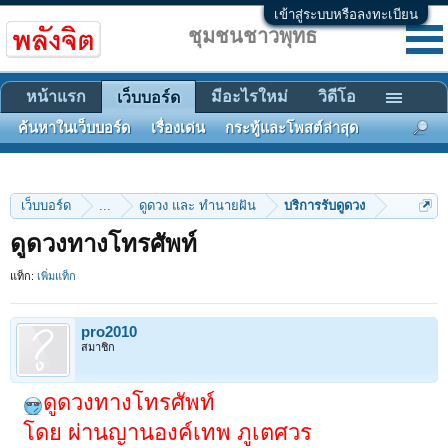
เข้าสู่ระบบหรือลงทะเบียน
ชุมชนชาวพุทธ
หน้าแรก
มีอะไรใหม่
วิดีโอ
เว็บบอร์ด
ค้นหาในเว็บบอร์ด
เรื่องเด่น
กระทู้และโพสต์ล่าสุด
เว็บบอร์ด
...
ดูดวง และ ทำนายฝัน
บริการรับดูดวง
ดูดวงทางโทรศัพท์
แท็ก:
เพิ่มแท็ก
pro2010
สมาชิก
ดูดวงทางโทรศัพท์
โดย ผ่านญานองค์เทพ ภูเตศวร