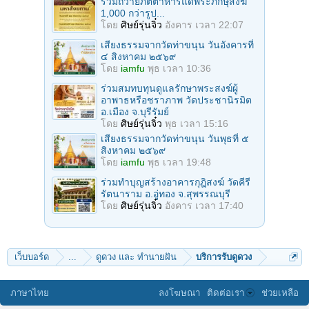
ร่วมถวายภัตตาหารแด่พระภิกษุสงฆ์
1,000 กว่ารูป...
โดย
ศิษย์รุ่นจิ๋ว
อังคาร เวลา 22:07
เสียงธรรมจากวัดท่าขนุน วันอังคารที่
๔ สิงหาคม ๒๕๖๙
โดย
iamfu
พุธ เวลา 10:36
ร่วมสมทบทุนดูแลรักษาพระสงฆ์ผู้
อาพาธหรือชราภาพ วัดประชานิรมิต
อ.เมือง จ.บุรีรัมย์
โดย
ศิษย์รุ่นจิ๋ว
พุธ เวลา 15:16
เสียงธรรมจากวัดท่าขนุน วันพุธที่ ๕
สิงหาคม ๒๕๖๙
โดย
iamfu
พุธ เวลา 19:48
ร่วมทำบุญสร้างอาคารกุฎิสงฆ์ วัดคีรี
รัตนาราม อ.อู่ทอง จ.สุพรรณบุรี
โดย
ศิษย์รุ่นจิ๋ว
อังคาร เวลา 17:40
เว็บบอร์ด
...
ดูดวง และ ทำนายฝัน
บริการรับดูดวง
ภาษาไทย
ลงโฆษณา
ติดต่อเรา
ช่วยเหลือ