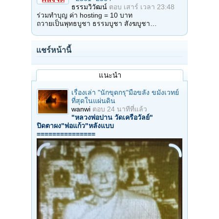
ธรรมวิวัฒน์
ตอบ
เสาร์ เวลา 23:48
ร่วมทำบุญ ค่า hosting = 10 บาท
ถวายเป็นพุทธบูชา ธรรมบูชา สังฆบูชา…
แชร์หน้านี้
แนะนำ
เรื่องเล่า "นักขุดกรุ"มือขลัง ขมังเวทย์
ที่สุดในแผ่นดิน
wanwi
ตอบ
24 นาทีที่แล้ว
"หลวงพ่อปาน วัดเครือวัลย์"
ปิดตาผง"พ่อแก้ว"หลังแบบ
===============