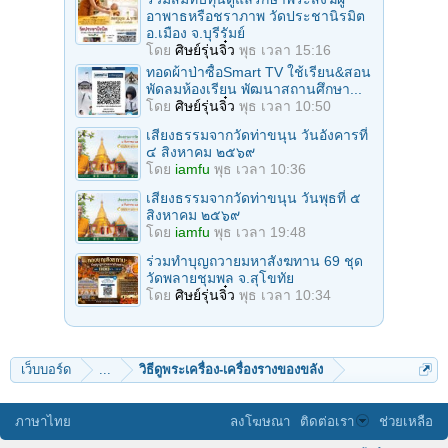
อาพาธหรือชราภาพ วัดประชานิรมิต
อ.เมือง จ.บุรีรัมย์
โดย
ศิษย์รุ่นจิ๋ว
พุธ เวลา 15:16
ทอดผ้าป่าซื้อSmart TV ใช้เรียน&สอน
พัดลมห้องเรียน พัฒนาสถานศึกษา...
โดย
ศิษย์รุ่นจิ๋ว
พุธ เวลา 10:50
เสียงธรรมจากวัดท่าขนุน วันอังคารที่
๔ สิงหาคม ๒๕๖๙
โดย
iamfu
พุธ เวลา 10:36
เสียงธรรมจากวัดท่าขนุน วันพุธที่ ๕
สิงหาคม ๒๕๖๙
โดย
iamfu
พุธ เวลา 19:48
ร่วมทําบุญถวายมหาสังฆทาน 69 ชุด
วัดพลายชุมพล จ.สุโขทัย
โดย
ศิษย์รุ่นจิ๋ว
พุธ เวลา 10:34
เว็บบอร์ด
...
วิธีดูพระเครื่อง-เครื่องรางของขลัง
ภาษาไทย
ลงโฆษณา
ติดต่อเรา
ช่วยเหลือ