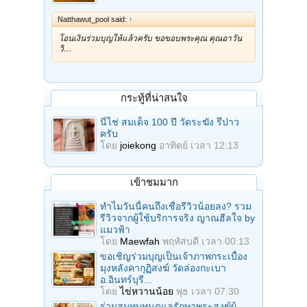
Natthawut_pool said:
↑
โอนเงินร่วมบุญให้แล้วครับ ขอขอบพระคุณ คุณอาวัน
วิ…
กระทู้ที่น่าสนใจ
นี่ไช่ สมเด็จ 100 ปี วัดระฆัง รึป่าว
ครับ
โดย
joiekong
อาทิตย์ เวลา 12:13
เข้าชมมาก
ทำไมวันนี้คนถึงเชื่อรีวิวน้อยลง? รวม
รีวิวจากผู้ใช้บริการจริง ญาณฮีลใจ by
แมวฟ้า
โดย
Maewfah
พฤหัสบดี เวลา 00:13
ขอเชิญร่วมบุญเป็นเจ้าภาพกระเบื้อง
มุงหลังคากุฏิสงฆ์ วัดล่องกะเบา
อ.อินทร์บุรี...
โดย
ไข่หวานน้อย
พุธ เวลา 07:30
ร่วมสมทบทุนดูแลรักษาพระสงฆ์ผู้