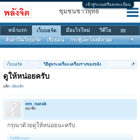
เข้าสู่ระบบหรือลงทะเบียน
ชุมชนชาวพุทธ
หน้าแรก
มีอะไรใหม่
วิดีโอ
เว็บบอร์ด
ค้นหาในเว็บบอร์ด
เรื่องเด่น
กระทู้และโพสต์ล่าสุด
เว็บบอร์ด
...
วิธีดูพระเครื่อง-เครื่องรางของขลัง
ดูให้หน่อยครับ
แท็ก:
เพิ่มแท็ก
em_narak
สมาชิก
กรุณาด้วยดูให้หน่อยนะครับ
ไฟล์ที่แนบมา: