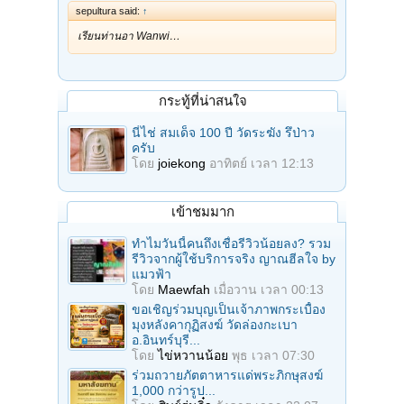
sepultura said:
↑
เรียนท่านอา Wanwi…
กระทู้ที่น่าสนใจ
นี่ไช่ สมเด็จ 100 ปี วัดระฆัง รึป่าว
ครับ
โดย
joiekong
อาทิตย์ เวลา 12:13
เข้าชมมาก
ทำไมวันนี้คนถึงเชื่อรีวิวน้อยลง? รวม
รีวิวจากผู้ใช้บริการจริง ญาณฮีลใจ by
แมวฟ้า
โดย
Maewfah
เมื่อวาน เวลา 00:13
ขอเชิญร่วมบุญเป็นเจ้าภาพกระเบื้อง
มุงหลังคากุฏิสงฆ์ วัดล่องกะเบา
อ.อินทร์บุรี...
โดย
ไข่หวานน้อย
พุธ เวลา 07:30
ร่วมถวายภัตตาหารแด่พระภิกษุสงฆ์
1,000 กว่ารูป...