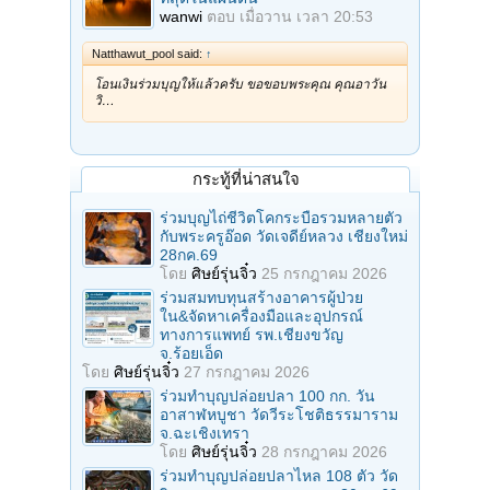
wanwi
ตอบ
เมื่อวาน เวลา 20:53
Natthawut_pool said:
↑
โอนเงินร่วมบุญให้แล้วครับ ขอขอบพระคุณ คุณอาวัน
วิ…
กระทู้ที่น่าสนใจ
ร่วมบุญไถ่ชีวิตโคกระบือรวมหลายตัว
กับพระครูอ๊อด วัดเจดีย์หลวง เชียงใหม่
28กค.69
โดย
ศิษย์รุ่นจิ๋ว
25 กรกฎาคม 2026
ร่วมสมทบทุนสร้างอาคารผู้ป่วย
ใน&จัดหาเครื่องมือและอุปกรณ์
ทางการแพทย์ รพ.เชียงขวัญ
จ.ร้อยเอ็ด
โดย
ศิษย์รุ่นจิ๋ว
27 กรกฎาคม 2026
ร่วมทําบุญปล่อยปลา 100 กก. วัน
อาสาฬหบูชา วัดวีระโชติธรรมาราม
จ.ฉะเชิงเทรา
โดย
ศิษย์รุ่นจิ๋ว
28 กรกฎาคม 2026
ร่วมทําบุญปล่อยปลาไหล 108 ตัว วัด