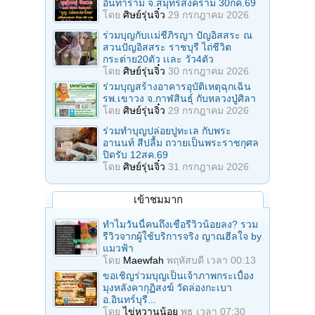
อินทาราม จ.สมุทรสงคราม 30กค.69
โดย
ศิษย์รุ่นจิ๋ว
29 กรกฎาคม 2026
ร่วมบุญกับเเม่ชีภิรญา ปัญอิสสระ ณ
สวนปัญอิสสระ ราชบุรี ไถ่ชีวิต
กระต่าย20ตัว เเละ วัว4ตัว
โดย
ศิษย์รุ่นจิ๋ว
30 กรกฎาคม 2026
ร่วมบุญสร้างอาคารอุบัติเหตุฉุกเฉิน
รพ.เขาวง จ.กาฬสินธุ์ กับหลวงปู่ศิลา
โดย
ศิษย์รุ่นจิ๋ว
29 กรกฎาคม 2026
ร่วมทําบุญปล่อยปูทะเล กับพระ
อานนท์ สีปลื้ม ถวายเป็นพระราชกุศล
ปิดรับ 12สค.69
โดย
ศิษย์รุ่นจิ๋ว
31 กรกฎาคม 2026
เข้าชมมาก
ทำไมวันนี้คนถึงเชื่อรีวิวน้อยลง? รวม
รีวิวจากผู้ใช้บริการจริง ญาณฮีลใจ by
แมวฟ้า
โดย
Maewfah
พฤหัสบดี เวลา 00:13
ขอเชิญร่วมบุญเป็นเจ้าภาพกระเบื้อง
มุงหลังคากุฏิสงฆ์ วัดล่องกะเบา
อ.อินทร์บุรี...
โดย
ไข่หวานน้อย
พุธ เวลา 07:30