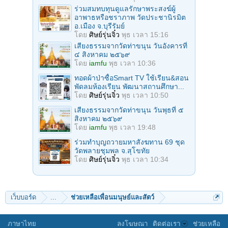
ร่วมสมทบทุนดูแลรักษาพระสงฆ์ผู้
อาพาธหรือชราภาพ วัดประชานิรมิต
อ.เมือง จ.บุรีรัมย์
โดย
ศิษย์รุ่นจิ๋ว
พุธ เวลา 15:16
เสียงธรรมจากวัดท่าขนุน วันอังคารที่
๔ สิงหาคม ๒๕๖๙
โดย
iamfu
พุธ เวลา 10:36
ทอดผ้าป่าซื้อSmart TV ใช้เรียน&สอน
พัดลมห้องเรียน พัฒนาสถานศึกษา...
โดย
ศิษย์รุ่นจิ๋ว
พุธ เวลา 10:50
เสียงธรรมจากวัดท่าขนุน วันพุธที่ ๕
สิงหาคม ๒๕๖๙
โดย
iamfu
พุธ เวลา 19:48
ร่วมทําบุญถวายมหาสังฆทาน 69 ชุด
วัดพลายชุมพล จ.สุโขทัย
โดย
ศิษย์รุ่นจิ๋ว
พุธ เวลา 10:34
เว็บบอร์ด
...
ช่วยเหลือเพื่อนมนุษย์และสัตว์
ภาษาไทย
ลงโฆษณา
ติดต่อเรา
ช่วยเหลือ