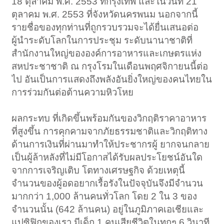
18 ตุลาคม พ.ศ. 2553 ที่กรุงเทพ และในวันที่ 21
ตุลาคม พ.ศ. 2553 ที่จังหวัดนครพนม นอกจากนี้
รายชื่อของทุกท่านที่ถูกรวบรวมจะได้ยื่นเสนอต่อ
ผู้นำระดับโลกในการประชุม ระดับนานาชาติที่
สำนักงานใหญ่ขององค์การอาหารและเกษตรแห่ง
สหประชาชาติ ณ กรุงโรมในเดือนพฤศจิกายนนี้ต่อ
ไป อันเป็นการแสดงถึงพลังอันยิ่งใหญ่ของคนไทยใน
การร่วมกันต่อต้านความหิวโหย​
ผลกระทบ ที่เกิดขึ้นพร้อมกันของวิกฤติราคาอาหาร
ที่สูงขึ้น การคุกคามจากภัยธรรมชาติและวิกฤติทาง
ด้านการเงินที่ผ่านมาทำให้ประชากรผู้ ยากจนกลาย
เป็นผู้ล้าหลังที่ไม่มีโอกาสได้รับผลประโยชน์อันใด
จากการเจริญเติบ โตทางเศรษฐกิจ ด้วยเหตุนี้
จำนวนของผู้อดอยากเรื้อรังในปัจจุบันจึงมีจำนวน
มากกว่า 1,000 ล้านคนทั่วโลก โดย 2 ใน 3 ของ
จำนวนนั้น (642 ล้านคน) อยู่ในภูมิภาคเอเชียและ
แปซิฟิกของเรา มีเด็ก 1 คนเสียชีวิตในทุกๆ 6 วินาที