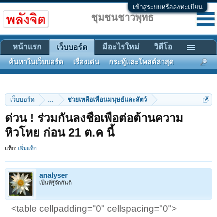
เข้าสู่ระบบหรือลงทะเบียน
ชุมชนชาวพุทธ
หน้าแรก
มีอะไรใหม่
วิดีโอ
เว็บบอร์ด
ค้นหาในเว็บบอร์ด
เรื่องเด่น
กระทู้และโพสต์ล่าสุด
เว็บบอร์ด
...
ช่วยเหลือเพื่อนมนุษย์และสัตว์
ด่วน ! ร่วมกันลงชื่อเพื่อต่อต้านความ
หิวโหย ก่อน 21 ต.ค นี้
แท็ก:
เพิ่มแท็ก
analyser
เป็นที่รู้จักกันดี
<table cellpadding="0" cellspacing="0">