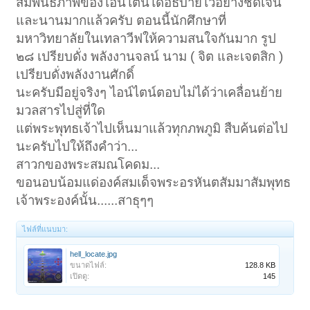
สัมพันธภาพของไอน์ไตน์ได้อธิบายไว้อย่างชัดเจน
และนานมากแล้วครับ ตอนนี้นักศึกษาที่
มหาวิทยาลัยในเทลาวีฟให้ความสนใจกันมาก รูป
๒๘ เปรียบดั่ง พลังงานจลน์ นาม ( จิต และเจตสิก )
เปรียบดั่งพลังงานศักดิ์
นะครับมีอยู่จริงๆ ไอน์ไตน์ตอบไม่ได้ว่าเคลื่อนย้าย
มวลสารไปสู่ที่ใด
แต่พระพุทธเจ้าไปเห็นมาแล้วทุกภพภูมิ สืบค้นต่อไป
นะครับไปให้ถึงคำว่า...
สาวกของพระสมณโคดม...
ขอนอบน้อมแด่องค์สมเด็จพระอรหันตสัมมาสัมพุทธ
เจ้าพระองค์นั้น......สาธุๆๆ
ไฟล์ที่แนบมา:
hell_locate.jpg
ขนาดไฟล์:
128.8 KB
เปิดดู:
145