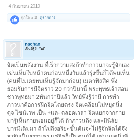
4 กันยายน 2010
ถูกใจ x
3
ดูรายการ
nachan
เป็นที่รู้จักกันดี
จิตเป็นพลังงาน ที่เร็วกว่าแสงถ้าทำภาวนาจะรู้จักเอง
เข่นเห็นใบหน้าคนก่อนหนึ่งวันแล้วรุ่งขึ้นก็ได้พบเห็น
(คนที่ไม่เคยพบเห็นรู้จักมาก่อน) เมตาฟิสสิค พึ่ง
ยอมรับการมีจิตราว 20 กว่าปีมานี้ พระพุทธเจ้าสอน
ชาวพุทธมา 2พันกว่าปีแล้ว วิทย์พึ่งรู้ว่ามี การทำ
ภาวนาคือการฝึกจิตโดยตรง จิตเคลื่อนไม่หยุดนิ่ง
ดุจ ไซน์เวพ เป็น +แล- ตลอดเวลา จิตแยกจากกาย
มารู้เห็นกายนอนอยู่ก็ได้ ถ้าภาวนถึง และมีนิสัย
บารมีเดิมมา ถ้าไม่ถึงอริยะขั้นต้นจะไม่รู้จักจิตได้จึง
สงสัยเป็นธรรมดา แต่จิตก็เป็นศูนย์ได้ เช่นหยุดนิ่งที่