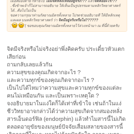
เมื่อสมองตาย ก็หายไป
ไม่มีจิตหลงเหลืออยู่จริง???
แล้ว
จิตคืออะไร???
..ซึ่งข้าพเจ้าก็ไม่สามารถอธิบาย ให้เห็นเป็นรูปธรรมตามหลักวิทยาศาสตร์
ได้...คือไปไม่เป็น
ขอความกรุณาท่านกัลยาณมิตรทั้งหลาย โปรดช่วยอธิบายที ให้มีหลักเหตุ
และผล บนหลักวิทยาศาสตร์ ว่า
จิตมีอยู่จริงหรือไม่??????
:'
'
'( ขอขอบคุณกัลยาณมิตรทั้งหลายไว้ล่วงหน้ามา ณ ที่นี้ด้วยครับ
จิตมีจริงหรือไม่จริงอย่าพึ่งคิดครับ ประเดี๋ยวหัวแตก
เสียก่อน
ถามกลับเลยแล้วกัน
ความสุขของคุณเกิดจากอะไร ?
และความทุกข์ของคุณเกิดจากอะไร ?
เป็นไปได้ไหมว่าความสุขและความทุกข์ของแต่ละ
คนไม่เหมือนกัน และเป็นเพราะเหตุใด ?
จงอธิบายมาในแง่ใดก็ได้เท่าที่เข้าใจ เช่นถ้าในแง่
ชีววิทยาอาจกล่าวได้ว่าความสุขเกิดจากสมองหลั่ง
สารเอ็นดอร์ฟิล (endorphin) แล้วทำไมสารนี้ไม่เกิด
ตลอดอายุขัยของมนุษย์ปัจจัยเสื่อมสลายของสารนี้