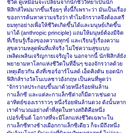
ชีวิต ดูเหมือนจะเปลี่ยนจากนักชีววิทยาเป็นนัก
ฟิสิกส์ใหม่มากขึ้นเรื่อยๆ ทั้งนี้ก็เพราะว่า มันเป็นเรื่อง
ของการค้นหาความจริงว่า ทำไมจักรวาลจึงต้องเตรี
ยมทุกอย่างเพื่อให้ชีวิตเกิดขึ้นได้และมนุษย์เกิดขึ้น
มาได้ (anthropic principle) แถมให้มนุษย์ต้องมีจิต
ที่เรียนรู้เรื่องของความทุกข์ และเรียนรู้เรื่องความ
สุขความหลุดพ้นที่แท้จริง ไม่ใช่ความสุขแบบ
เพลิดเพลินเจริญกายเจริญใจ นอกจากนี้ นักฟิสิกส์ยัง
พยายามหาโลกแห่งชีวิตในที่อื่นๆ ของจักรวาลด้วย
เหตุเดียวกัน ดังที่เซอร์อาร์โนลด์ เอ็ดคิงตัน ยอดนัก
ฟิสิกส์รางวัลโนเบลชาวอังกฤษ เป็นคนที่พูดว่า
"จักรวาลประกอบขึ้นมาด้วยหนึ่งร้อยพันล้าน
กาแล็กซี และแต่ละกาแล็กซีต่างก็มีดาวเช่นดวง
อาทิตย์ของเราราวๆ หนึ่งร้อยพันล้านดวง ดังนั้นหาก
เราคำนวณอย่างต่ำที่สุดในทางสถิติคือหนึ่ง
เปอร์เซ็นต์ โอกาสที่จะมีโลกแห่งชีวิตเฉพาะใน
กาแล็กซีทางช้างเผือกกาแล็กซีเดียว ก็จะมีถึงหนึ่ง