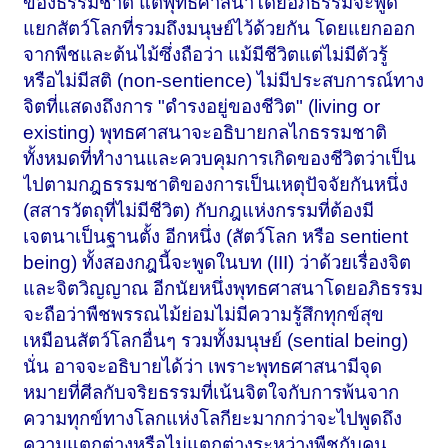
ของธรรมชาติ แต่พุทธศาสนาโดยอภิธรรมจะพูด
แยกสัตว์โลกที่รวมถึงมนุษย์ไว้ด้วยกัน โดยแยกออก
จากพืชและต้นไม้ซึ่งถือว่า แม้มีชีวิตแต่ไม่มีตัวรู้
หรือไม่มีสติ (non-sentience) ไม่มีประสบการณ์ทาง
จิตที่แสดงถึงการ "ดำรงอยู่ของชีวิต" (living or
existing) พุทธศาสนาจะอธิบายกลไกธรรมชาติ
ทั้งหมดที่ทำงานและควบคุมการเกิดของชีวิตว่าเป็น
ไปตามกฎธรรมชาติของการเป็นเหตุปัจจัยกันหนึ่ง
(สสารวัตถุที่ไม่มีชีวิต) กับกฎแห่งกรรมที่ต้องมี
เจตนาเป็นฐานตั้ง อีกหนึ่ง (สัตว์โลก หรือ sentient
being) ทั้งสองกฎนี้จะพูดในบท (III) ว่าด้วยเรื่องจิต
และจิตวิญญาณ อีกนัยหนึ่งพุทธศาสนาโดยอภิธรรม
จะถือว่าพืชพรรณไม้ย่อมไม่มีความรู้สึกทุกข์สุข
เหมือนสัตว์โลกอื่นๆ รวมทั้งมนุษย์ (sential being)
นั่น อาจจะอธิบายได้ว่า เพราะพุทธศาสนามีจุด
หมายที่ศีลกับจริยธรรมที่เน้นจิตใจกับการพ้นจาก
ความทุกข์ทางโลกแห่งโลกียะมากกว่าจะไปพูดถึง
ความแตกต่างหรือไม่แตกต่างระหว่างพืชกับคน