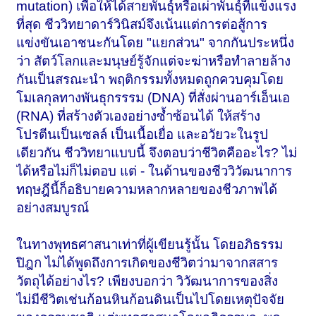
mutation) เพื่อให้ได้สายพันธุ์หรือเผ่าพันธุ์ที่แข็งแรง
ที่สุด ชีววิทยาดาร์วินิสม์จึงเน้นแต่การต่อสู้การ
แข่งขันเอาชนะกันโดย "แยกส่วน" จากกันประหนึ่ง
ว่า สัตว์โลกและมนุษย์รู้จักแต่จะฆ่าหรือทำลายล้าง
กันเป็นสรณะนำ พฤติกรรมทั้งหมดถูกควบคุมโดย
โมเลกุลทางพันธุกรรรม (DNA) ที่สั่งผ่านอาร์เอ็นเอ
(RNA) ที่สร้างตัวเองอย่างซ้ำซ้อนได้ ให้สร้าง
โปรตีนเป็นเซลล์ เป็นเนื้อเยื่อ และอวัยวะในรูป
เดียวกัน ชีววิทยาแบบนี้ จึงตอบว่าชีวิตคืออะไร? ไม่
ได้หรือไม่ก็ไม่ตอบ แต่ - ในด้านของชีววิวัฒนาการ
ทฤษฎีนี้ก็อธิบายความหลากหลายของชีวภาพได้
อย่างสมบูรณ์
ในทางพุทธศาสนาเท่าที่ผู้เขียนรู้นั้น โดยอภิธรรม
ปิฎก ไม่ได้พูดถึงการเกิดของชีวิตว่ามาจากสสาร
วัตถุได้อย่างไร? เพียงบอกว่า วิวัฒนาการของสิ่ง
ไม่มีชีวิตเช่นก้อนหินก้อนดินเป็นไปโดยเหตุปัจจัย