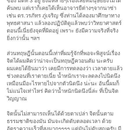
ของ มิติที่ 3 อยู่ ยังมีหลายๆเรื่องเลยที่มนุษย์ยังไม่ได้
ค้นพบ แต่เราก็เคยได้เห็นอาจารยืต่างๆจากนาซ่า
เช่น ดร.วรภัทร ภู่เจริญ ซึ่งท่านได้ลองมาศึกษาทาง
พุทธศาสนา แล้วลองปฏิบัติดูแล้วพบว่าวิทยาศาสตร์
ตอนนี้เนี่ยยังจุดที่ผิดอยู่ เพราะ ยังมีความจริงที่จริง
ยิ่งกว่านั้น ฯลฯ
ส่วนทฤษฎีนั้นตอนนี้เท่าที่ผมรู้จักที่พอจะพิสูจน์เรื่อง
จิตได้ผมคิดว่าน่าจะเป็นทฤษฎีควอนตัม นะครับ
ผมเคยได้ยินมาว่า เคยมีการทดลองว่า เวลาตายแล้ว
ช่วงตอนที่เราตายเนี่ย น้ำหนักเราจะลดลงไปนิดนึง
เหมือนมีอะไรหายไปจากตัวนิดนึง น่ะ่นะ อันนี้ผมก็
ไม่แน่ใจเท่าไหร่ คิดว่าน้ำหนักนิดนึงนี่ล่ะ ที่เป็นจิต
วิญญาณ
จิตนั้นไม่สามารถเห็นได้ด้วยตาเปล่า จิตนั้นตาม
ธรรมชาติของมัน มันจะเกิดดับตลอดเวลา ด้วย
อัตราความเร็วที่สูงมากๆๆๆๆ แต่มันไม่ดับสูญครับ มี