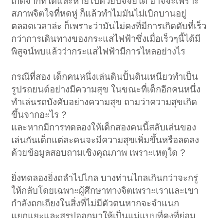
เกิดจากที่ใดและหายไปด้วยปัจจัยใด อาจจะเพราะ
สภาพจิตใจที่หดหู่ ก็แล้วทำไมมันไม่เบิกบานอยู่
ตลอดเวลาล่ะ ก็เพราะว่ามันไม่คงที่มีการเกิดดับที่เร็ว
กว่าการเดินทางของกระแสไฟฟ้าซึ่งเมื่อเร็วๆนี้ได้มี
พิสูจน์พบแล้วว่ากระแสไฟฟ้ามีการไหลอย่างไร
กรณีที่สอง เด็กคนหนึ่งเล่นดินปั้นดินเหนียวทำเป็น
รูปรถยนต์อย่างมีความสุข ในขณะที่เด็กอีกคนหนึ่ง
ทำเล่นรถบังคับอย่างความสุข ถามว่าความสุขเกิด
ขึ้นจากอะไร ?
และหากมีการทดลองให้เด็กสองคนนี้สลับเล่นของ
เล่นกันเด็กแต่ละคนจะมีความสุขเพิ่มขึ้นหรือลดลง
ด้วยข้อมูลสอบถามเชิงคุณภาพ เพราะเหตุใด ?
ยิ่งทดลองยิ่งถลำไปไกล บางท่านไกลเกินกว่าจะกรู่
ให้กลับโดยเฉพาะผู้ศึกษาทางจิตเพราะเราและเขา
กำลังถกเถียงในสิ่งที่ไม่มีตัวตนหากจะจำแนก
แยกแยะและสรุปออกมาให้เป็นแม่แบบที่คงที่ย่อม