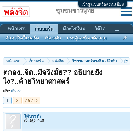
เข้าสู่ระบบหรือลงทะเบียน
ชุมชนชาวพุทธ
หน้าแรก
มีอะไรใหม่
วิดีโอ
เว็บบอร์ด
ค้นหาในเว็บบอร์ด
เรื่องเด่น
กระทู้และโพสต์ล่าสุด
หน้าแรก
เว็บบอร์ด
พลังจิต
วิทยาศาสตร์ทางจิต - ลึกลับ
ตกลง..จิต..มีจริงมั้ย?? อธิบายยัง
1
2
ถัดไป >
ไง?..ด้วยวิทยาศาสตร์
แท็ก:
เพิ่มแท็ก
ไม้บรรทัด
เป็นที่รู้จักกันดี