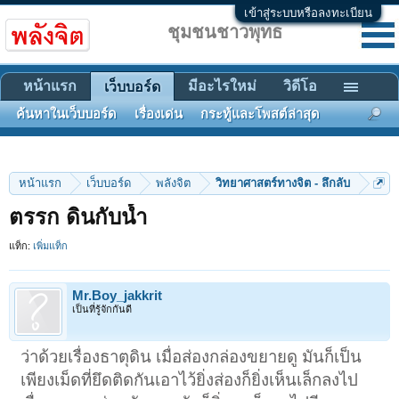
เข้าสู่ระบบหรือลงทะเบียน
ชุมชนชาวพุทธ
หน้าแรก
มีอะไรใหม่
วิดีโอ
เว็บบอร์ด
ค้นหาในเว็บบอร์ด
เรื่องเด่น
กระทู้และโพสต์ล่าสุด
หน้าแรก
เว็บบอร์ด
พลังจิต
วิทยาศาสตร์ทางจิต - ลึกลับ
ตรรก ดินกับน้ำ
แท็ก:
เพิ่มแท็ก
Mr.Boy_jakkrit
เป็นที่รู้จักกันดี
ว่าด้วยเรื่องธาตุดิน เมื่อส่องกล่องขยายดู มันก็เป็น
เพียงเม็ดที่ยึดติดกันเอาไว้ยิ่งส่องก็ยิ่งเห็นเล็กลงไป