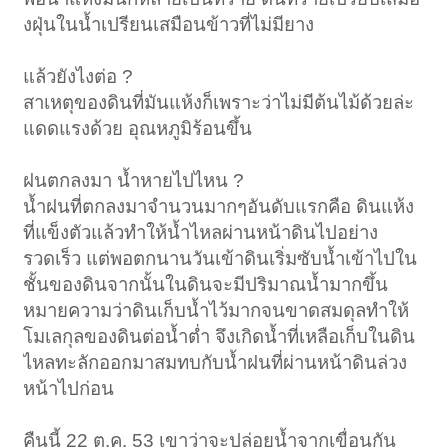
งฝุ่นในน้ำเปรียนเสมือนข้าวที่ไม่มียาง
แล้วยังไงต่อ ?
สาเหตุของดินที่มันแห้งก็เพราะว่าไม่มีต้นไม้ด้วยล่ะ
แดดแรงด้วย อุณหภูมิร้อนขึ้น
ฝนตกลงมา น้ำหายไปไหน ?
น้ำฝนที่ตกลงมาจำนวนมากๆอันดับแรกคือ ดินแห้ง
ที่แข็งตัวแล้วทำให้น้ำไหลผ่านหน้าดินไปอย่าง
รวดเร็ว แต่พอตกนานวันเข้าดินเริ่มซับน้ำเข้าไปใน
ชั้นของดินจากนั้นในดินจะมีปริมาณน้ำมากขึ้น
หมายความว่าดินเก็บน้ำไว้มากจนขาดสมดุลทำให้
โมเลกุลของดินต่อน้ำต่ำ จึงเกิดน้ำที่เหลือเก็บในดิน
ไหลทะลักออกมาสมทบกับน้ำฝนที่ผ่านหน้าดินล่วง
หน้าไปก่อน
คืนนี้ 22 ต.ค. 53 เขาว่าจะปล่อยน้ำจากเขื่อนกัน