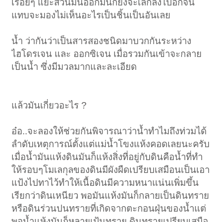
เรื่อยๆ แยะส่วนมันออกมันก็ยิ่งจะเล็กลงไปอีกจน
แทบจะมองไม่เห็นอะไรเป็นชิ้นเป็นอันเลย
น้ำ ว่ากันว่าเป็นสารสองชนิดมาบวกกันระหว่าง
ไฮโดรเจน และ ออกซิเจน เมื่อรวมกันเข้าจะกลาย
เป็นน้ำ ซึ่งมีมวลมากและละเอียด
แล้วมันเกี่ยวอะไร ?
อ๋อ..จะลองให้ช่วยกันพิจารณาว่าน้ำทำไมถึงท่วมได้
ลำดับเหตุการณ์ตั้งแต่แม่น้ำโขงแห้งคอดเลยนะครับ
เมื่อน้ำมันแห้งดินมันก็แห้งสิ่งที่อยู่กับดินคือน้ำที่ทำ
ให้รอบๆโมเลกุลของดินมีผังผืดเปรียบเสมือนเป็นเอา
แป้งไปทาไว้ทำให้เนื้อดินมีความหนาแน่นเพิ่มขึ้น
เรียกว่าดินเหนียว พอมันแห้งมันก็กลายเป็นดินทราย
หรือดินร่วนปนทรายที่เกิดจากตะกอนฝุ่นของน้ำแต่
พอน้ำแห้งมันก็หลายเป้นทราย ดินทรายเปรียบเสมือ