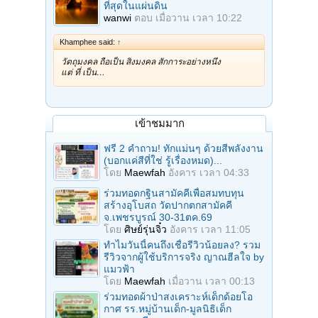
ที่สุดในแผ่นดิน
wanwi
ตอบ
เมื่อวาน เวลา 10:22
Khamphee said:
↑
วัตถุมงคล ถือเป็น สิ่งมงคล สักการะอย่างหนึ่ง
แต่ ที่ เป็น…
เข้าชมมาก
ฟรี 2 คำถาม! ทักแม่นๆ ด้วยสีพลังงาน
(บอกแค่สีที่ใช่ รู้เรื่องหมด)...
โดย
Maewfah
อังคาร เวลา 04:33
ร่วมทอดกฐินสามัคคีเพื่อสมทบทุน
สร้างอุโบสถ วัดปากตกสามัคคี
จ.เพชรบูรณ์ 30-31ตค.69
โดย
ศิษย์รุ่นจิ๋ว
อังคาร เวลา 11:05
ทำไมวันนี้คนถึงเชื่อรีวิวน้อยลง? รวม
รีวิวจากผู้ใช้บริการจริง ญาณฮีลใจ by
แมวฟ้า
โดย
Maewfah
เมื่อวาน เวลา 00:13
ร่วมทอดผ้าป่าสงเคราะห์เด็กด้อยโอ
กาศ รร.หมู่บ้านเด็ก-มูลนิธิเด็ก