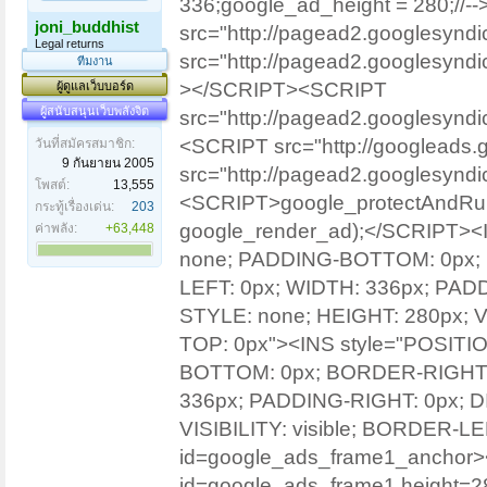
336;google_ad_height = 280;//-
joni_buddhist
src="http://pagead2.googlesyn
Legal returns
src="http://pagead2.googlesynd
ทีมงาน
></SCRIPT><SCRIPT
ผู้ดูแลเว็บบอร์ด
ผู้สนับสนุนเว็บพลังจิต
src="http://pagead2.googlesyn
<SCRIPT src="http://googleads.
วันที่สมัครสมาชิก:
9 กันยายน 2005
src="http://pagead2.googlesynd
โพสต์:
13,555
<SCRIPT>google_protectAndRun(
กระทู้เรื่องเด่น:
203
google_render_ad);</SCRIPT><
ค่าพลัง:
+63,448
none; PADDING-BOTTOM: 0px;
LEFT: 0px; WIDTH: 336px; PADD
STYLE: none; HEIGHT: 280px; V
TOP: 0px"><INS style="POSITI
BOTTOM: 0px; BORDER-RIGHT-S
336px; PADDING-RIGHT: 0px; D
VISIBILITY: visible; BORDER-
id=google_ads_frame1_anchor><
id=google_ads_frame1 height=2