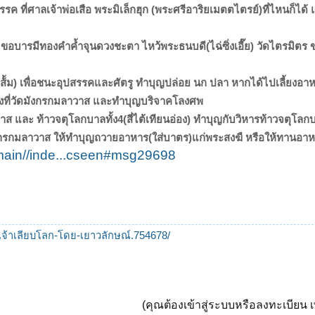
สรรค ที่ศาลเจ้าพ่อเสือ พระมิเล็กฮุก (พระศรีอาริยเมตตไตรย์)ที่ไหนก็ได
 ขอบารมีทองคำค้ำจุนดวงชะตา ไหว้พระธนบดี(ไฉ่ซิ่งเอี๊ย) วัดไตรมิตร 
ส้้ม) เพื่อชนะอุปสรรคและศัตรู ทำบุญปล่อย นก ปลา หากได้ไปเลี้ยงอาหารล
กดวงที่วัดมังกรกมลาวาส และทำบุญบริจาคโลงศพ
าวาส และ ท้าวจตุโลกบาลทั้ง4(สี่ไต้เทียนอ่อง) ทำบุญกับวิหารท้าวจตุโลก
ดมังกรกมลาวาส ให้ทำบุญถวายอาหาร(ใส่บาตร)แก่พระสงฆื หรือให้ทานอาหา
main//inde...cseen#msg29698
ะเจ้าเลียบโลก-โดย-เยาวลักษณ์.754678/
(คุณต้องเข้าสู่ระบบหรือลงทะเบียน เพ