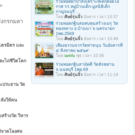
ร่วมทอดผ้าป่าสงเคราะห์เด็กด้อยโอ
>
กาศ รร.หมู่บ้านเด็ก-มูลนิธิเด็ก
กาญจนบุรี...
โดย
ศิษย์รุ่นจิ๋ว
อังคาร เวลา 10:37
มังกรกมลา
ร่วมทอดกฐินสมทบทุนสร้างเมรุ วัด
ทองหลาง อ.บ้านนา จ.นครนายก
1พย.2569
โดย
ศิษย์รุ่นจิ๋ว
อังคาร เวลา 10:48
ัดไตรมิตร และ
เสียงธรรมจากวัดท่าขนุน วันอังคารที่
๔ สิงหาคม ๒๕๖๙
โดย
iamfu
พุธ เวลา 10:36
และไถ่ชีวิตโคก
ร่วมทอดกฐินสามัคคี วัดสังฆทาน
จ.นนทบุรี 1พย.69
โดย
ศิษย์รุ่นจิ๋ว
อังคาร เวลา 11:14
พระประธาน วัด
แห้งให้คน
มสร้างวัด วิหาร
ญบริจาคโลงศพ