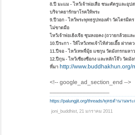
8.ปี มะแม - ไหว้เจ้าพ่อเสือ ชนะศัตรูและอุป
บริจาคยารักษาโรคให้พระ
9.ปีวอก - ไหว้พระพุทธรูปทองคำ วัดไตรมิตร
ไม่ขาดมือ
ไหว้เจ้าพ่อเฮ้งเจีย ซุนหงอคง (ถวายกล้วยและ
10.ปีระกา - ให้ไหว้เทพเจ้าไท้ส่วยเอี๊ย ฝา
11.ปีจอ - ไหว้เทพจี่มุ้ย แชกุน วัดมังกรกมล
12.ปีกุน - ไหว้เซียงซือกง และหลักโจ๊ว วั
http://www.buddhakhun.org/
ที่มา
<!-- google_ad_section_end -->
__________________
https://palungjit.org/threads/พุทธตำนานพร
joni_buddhist
,
21 มกราคม 2011