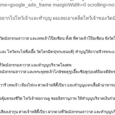
ame=google_ads_frame marginWidth=0 scrolling=no
นอยากไปไหว้เจ้าและทำบุญ ผมเลยเอาเคล็ดไหว้เจ้าของวัด
ที่วัดมังกรกมลาวาส และเทพเจ้าโป๊ยเซียน ทั้ง8 ที่ศาลเจ้าโป๊ยเซียน ข้งว
นฟ้าและ ไหว้พระไฉ่ซิ่งเอี๊ย วัดไตรมิตร(พระธนบดี) ทำบุญให้ถวายจีวรพระ
ดวงที่วัดมังกรกมลาวาส และทำบุญบริจาคโลงศพ
) วัดมังกรกมลาวาส และพระพุทธเจ้าไภษัชยคุรุ(เอี๊ยะซือฮุก)องค์ถือเจดีย์
ย์วารี เทพเจ้า เจียงไท่กง ศาลเจ้าหลีตี้เปียว และทำบุญแจกเสื้อผ้าอาหาร
งเพื่อคุ้มครองชีวิต ไหว้เจ้าพ่อกวนอู ซอยอิสรานุภาพ ให้ทำบุญบริจาคเงินร่ว
พไท้เสียงเล่ากุน ศาลเจ้าหลีตี้เปียว ฝากดวงที่วัดมังกรกมลาวาส และทำบุ