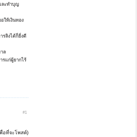
้ และทำบุญ
ขอให้เงินทอง
ิงได้ก็ยิ่งดี
บาล
รแก่ผู้ยากไร้
#1
ื่อที่จะโพสต์)