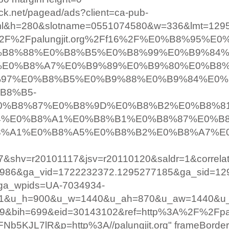
ick.net/pagead/ads?client=ca-pub-
ml&h=280&slotname=0551074580&w=336&lmt=1295
3A%2F%2Fpalungjit.org%2Ff16%2F%E0%B8%95%E
%B8%88%E0%B8%B5%E0%B8%99%E0%B9%84
%E0%B8%A7%E0%B9%89%E0%B9%80%E0%B8
%97%E0%B8%B5%E0%B9%88%E0%B9%84%E0
B8%B5-
0%B8%87%E0%B8%9D%E0%B8%B2%E0%B8%8
4%E0%B8%A1%E0%B8%B1%E0%B8%87%E0%B
8%A1%E0%B8%A5%E0%B8%B2%E0%B8%A7%E
&shv=r20101117&jsv=r20110120&saldr=1&correla
986&ga_vid=1722232372.1295277185&ga_sid=12
ga_wpids=UA-7034934-
a=1&u_h=900&u_w=1440&u_ah=870&u_aw=1440&u
&bih=699&eid=30143102&ref=http%3A%2F%2Fpalu
Nb5KJL7lR&p=http%3A//palungjit.org" frameBorde