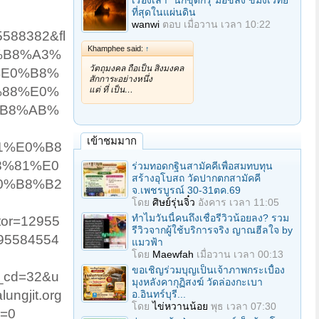
เรื่องเล่า "นักขุดกรุ"มือขลัง ขมังเวทย์
ที่สุดในแผ่นดิน
wanwi
ตอบ
เมื่อวาน เวลา 10:22
588382&fl
Khamphee said:
↑
0%B8%A3%
วัตถุมงคล ถือเป็น สิ่งมงคล
%E0%B8%
สักการะอย่างหนึ่ง
%88%E0%
แต่ ที่ เป็น…
%B8%AB%
เข้าชมมาก
1%E0%B8
8%81%E0
ร่วมทอดกฐินสามัคคีเพื่อสมทบทุน
สร้างอุโบสถ วัดปากตกสามัคคี
0%B8%B2
จ.เพชรบูรณ์ 30-31ตค.69
โดย
ศิษย์รุ่นจิ๋ว
อังคาร เวลา 11:05
ทำไมวันนี้คนถึงเชื่อรีวิวน้อยลง? รวม
tor=12955
รีวิวจากผู้ใช้บริการจริง ญาณฮีลใจ by
95584554
แมวฟ้า
โดย
Maewfah
เมื่อวาน เวลา 00:13
ขอเชิญร่วมบุญเป็นเจ้าภาพกระเบื้อง
_cd=32&u
มุงหลังคากุฏิสงฆ์ วัดล่องกะเบา
ngjit.org
อ.อินทร์บุรี...
โดย
ไข่หวานน้อย
พุธ เวลา 07:30
r=0