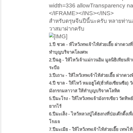
width=336 allowTransparency n
</IFRAME></INS></INS>
สำหรับตรุษจีนปีนี้นะครับ หลายท่า
วาสมาฝากครับ
1.ปี ชวด - ห้ไหว้เทพเจ้าไท้ส่วยเอี๊ย ฝากดวง
ทำบุญบริจาคโลงศพ
2.ปีฉลู - ให้ไหว้เจ้าแม่กวนอิม มูลนิธิเทีย
ระบือ
3.ปีเถาะ - ให้ไหว้เทพเจ้าไท้ส่วยเอี๊ย ฝาก
4.ปี ขาล - ให้ไหว้ หมอฮูโต๋(ฮั่วท้อเซียนซือ
มังกรกมลาวาส ให้ทำบุญบริจาคโลหิต
5.ปีมะโรง - ให้ไหว้เทพเจ้ามังกรเขียว วัดทิพ
ยากไร้
6.ปีมะเส็ง - ไหว้หลวงปู่ไต้ฮงกงที่ป่อเต๊กตึ้
โรงเจ
7.ปีมะเมีย - ให้ไหว้เทพเจ้าไท้ส่วยเอี๊ย เท