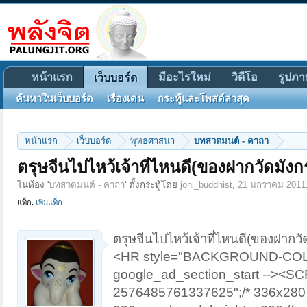
หน้าแรก
มีอะไรใหม่
วิดีโอ
รูปภา
เว็บบอร์ด
ค้นหาในเว็บบอร์ด
เรื่องเด่น
กระทู้และโพสต์ล่าสุด
หน้าแรก
เว็บบอร์ด
พุทธศาสนา
บทสวดมนต์ - คาถา
ตรุษจีนไปไหว้เจ้าที่ไหนดี(ของฝากวัดมั
ในห้อง '
บทสวดมนต์ - คาถา
' ตั้งกระทู้โดย
joni_buddhist
,
21 มกราคม 2011
แท็ก:
เพิ่มแท็ก
ตรุษจีนไปไหว้เจ้าที่ไหนดี(ของฝาก
<HR style="BACKGROUND-COLOR: #
google_ad_section_start --><SCR
2576485761337625";/* 336x280 