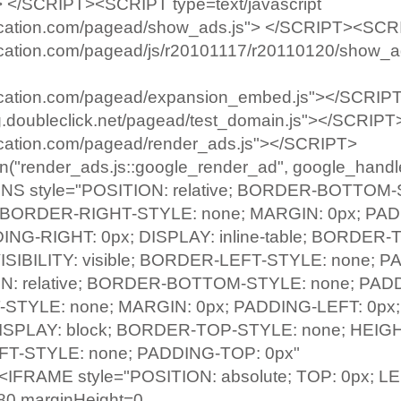
-> </SCRIPT><SCRIPT type=text/javascript
dication.com/pagead/show_ads.js"> </SCRIPT><SCR
ication.com/pagead/js/r20101117/r20110120/show_ad
dication.com/pagead/expansion_embed.js"></SCRIP
g.doubleclick.net/pagead/test_domain.js"></SCRI
ication.com/pagead/render_ads.js"></SCRIPT>
"render_ads.js::google_render_ad", google_handle
INS style="POSITION: relative; BORDER-BOTTOM
 BORDER-RIGHT-STYLE: none; MARGIN: 0px; PA
ING-RIGHT: 0px; DISPLAY: inline-table; BORDER-
ISIBILITY: visible; BORDER-LEFT-STYLE: none; 
ON: relative; BORDER-BOTTOM-STYLE: none; PAD
TYLE: none; MARGIN: 0px; PADDING-LEFT: 0px;
ISPLAY: block; BORDER-TOP-STYLE: none; HEIGH
LEFT-STYLE: none; PADDING-TOP: 0px"
IFRAME style="POSITION: absolute; TOP: 0px; LE
80 marginHeight=0