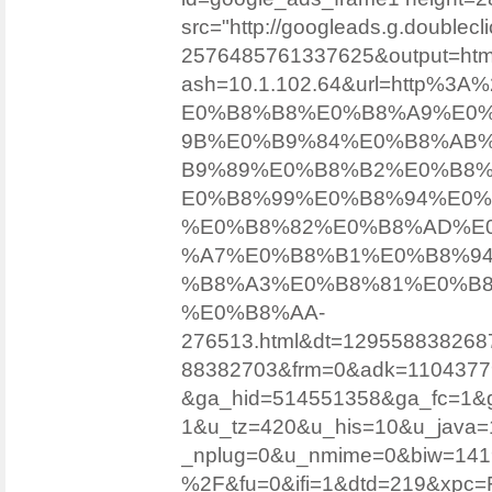
src="http://googleads.g.doublecl
2576485761337625&output=ht
ash=10.1.102.64&url=http%
E0%B8%B8%E0%B8%A9%E0
9B%E0%B9%84%E0%B8%AB
B9%89%E0%B8%B2%E0%B8
E0%B8%99%E0%B8%94%E0%
%E0%B8%82%E0%B8%AD%E
%A7%E0%B8%B1%E0%B8%9
%B8%A3%E0%B8%81%E0%B
%E0%B8%AA-
276513.html&dt=1295588382687
88382703&frm=0&adk=1104377
&ga_hid=514551358&ga_fc=1&
1&u_tz=420&u_his=10&u_jav
_nplug=0&u_nmime=0&biw=1419
%2F&fu=0&ifi=1&dtd=219&xpc=F