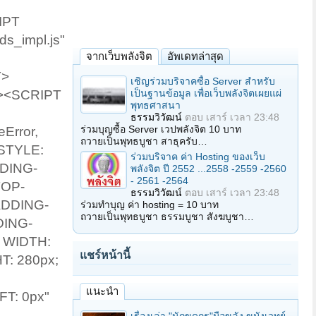
IPT
s_impl.js"
จากเว็บพลังจิต
อัพเดทล่าสุด
T>
เชิญร่วมบริจาคซื้อ Server สำหรับ
เป็นฐานข้อมูล เพื่อเว็บพลังจิตเผยแผ่
PT><SCRIPT
พุทธศาสนา
ธรรมวิวัฒน์
ตอบ
เสาร์ เวลา 23:48
ร่วมบุญซื้อ Server เวปพลังจิต 10 บาท
Error,
ถวายเป็นพุทธบูชา สาธุครับ…
-STYLE:
ร่วมบริจาค ค่า Hosting ของเว็บ
DDING-
พลังจิต ปี 2552 ...2558 -2559 -2560
- 2561 -2564
TOP-
ธรรมวิวัฒน์
ตอบ
เสาร์ เวลา 23:48
PADDING-
ร่วมทำบุญ ค่า hosting = 10 บาท
ถวายเป็นพุทธบูชา ธรรมบูชา สังฆบูชา…
DING-
 WIDTH:
แชร์หน้านี้
T: 280px;
แนะนำ
FT: 0px"