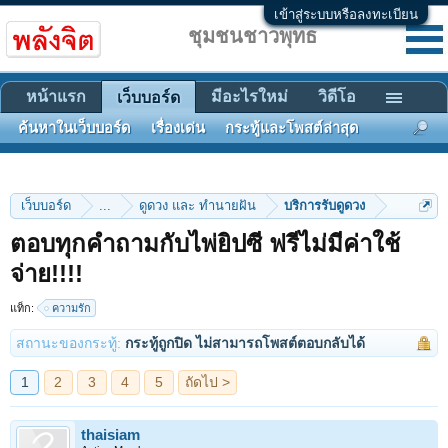
เข้าสู่ระบบหรือลงทะเบียน
ชุมชนชาวพุทธ
หน้าแรก
มีอะไรใหม่
วิดีโอ
เว็บบอร์ด
ค้นหาในเว็บบอร์ด
เรื่องเด่น
กระทู้และโพสต์ล่าสุด
เว็บบอร์ด
...
ดูดวง และ ทำนายฝัน
บริการรับดูดวง
ตอบทุกคำถามกับไพ่ยิปซี ฟรีไม่มีค่าใช้
จ่าย!!!!
1
2
3
4
5
ถัดไป >
แท็ก:
ความรัก
สถานะของกระทู้:
กระทู้ถูกปิด ไม่สามารถโพสต์ตอบกลับได้
thaisiam