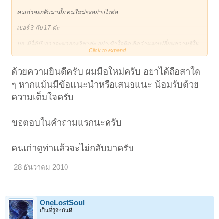
คนเก่าจะกลับมามั้ย คนใหม่จะอย่างไรต่อ
เบอร์ 3 กับ 17 ค่ะ
ปล. มิได้บังอาจจะมาลองวิชาค่ะ อย่าเข้าใจผิด คิดว่าแลกเปลี่ยนความรู้ใน
Click to expand...
ฐานะนักศึกษาโหราศาสตร์ก็แล้วกันนะคะ ^__^ เปิดไพ่ตัวเองทีไร อุปทาย
จิตบังคับไพ่เสมอเลยค่ะ
ด้วยความยินดีครับ ผมมือใหม่ครับ อย่าได้ถือสาใด
ๆ หากแม้นมีข้อแนะนำหรือเสนอแนะ น้อมรับด้วย
ความเต็มใจครับ
ขอตอบในคำถามแรกนะครับ
คนเก่าดูท่าแล้วจะไม่กลับมาครับ
28 ธันวาคม 2010
OneLostSoul
เป็นที่รู้จักกันดี