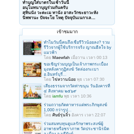
ทำบุญใส่บาตรในเช้าวันนี้
อนุโมทนาบุญร่วมกันครับ
สุทินนัง วะตะเม ทานัง อาสะวักขะยาวะหัง
นิพพานะ ปัจจะโย โหตุ ปัจจุบันเนกาเล…
เข้าชมมาก
ทำไมวันนี้คนถึงเชื่อรีวิวน้อยลง? รวม
รีวิวจากผู้ใช้บริการจริง ญาณฮีลใจ by
แมวฟ้า
โดย
Maewfah
เมื่อวาน เวลา 00:13
ขอเชิญร่วมบุญเป็นเจ้าภาพกระเบื้อง
มุงหลังคากุฏิสงฆ์ วัดล่องกะเบา
อ.อินทร์บุรี...
โดย
ไข่หวานน้อย
พุธ เวลา 07:30
เสียงธรรมจากวัดท่าขนุน วันอังคารที่
๔ สิงหาคม ๒๕๖๙
โดย
iamfu
พุธ เวลา 10:36
ร่วมถวายภัตตาหารแด่พระภิกษุสงฆ์
1,000 กว่ารูป...
โดย
ศิษย์รุ่นจิ๋ว
อังคาร เวลา 22:07
ร่วมสมทบทุนดูแลรักษาพระสงฆ์ผู้
อาพาธหรือชราภาพ วัดประชานิรมิต
อ.เมือง จ.บุรีรัมย์